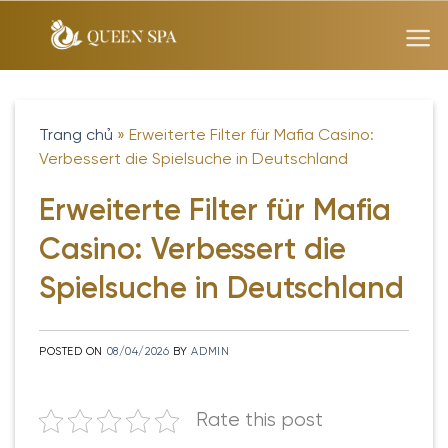
Skip
to
content
Trang chủ
»
Erweiterte Filter für Mafia Casino:
Verbessert die Spielsuche in Deutschland
Erweiterte Filter für Mafia
Casino: Verbessert die
Spielsuche in Deutschland
POSTED ON
08/04/2026
BY
ADMIN
Rate this post