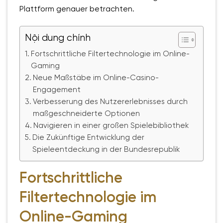
Plattform genauer betrachten.
Nội dung chính
Fortschrittliche Filtertechnologie im Online-
Gaming
Neue Maßstäbe im Online-Casino-
Engagement
Verbesserung des Nutzererlebnisses durch
maßgeschneiderte Optionen
Navigieren in einer großen Spielebibliothek
Die Zukünftige Entwicklung der
Spieleentdeckung in der Bundesrepublik
Fortschrittliche
Filtertechnologie im
Online-Gaming