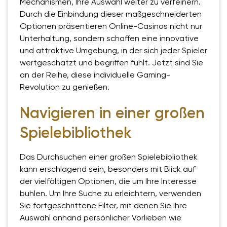
Mechanismen, Ihre Auswahl weiter zu verfeinern.
Durch die Einbindung dieser maßgeschneiderten
Optionen präsentieren Online-Casinos nicht nur
Unterhaltung, sondern schaffen eine innovative
und attraktive Umgebung, in der sich jeder Spieler
wertgeschätzt und begriffen fühlt. Jetzt sind Sie
an der Reihe, diese individuelle Gaming-
Revolution zu genießen.
Navigieren in einer großen
Spielebibliothek
Das Durchsuchen einer großen Spielebibliothek
kann erschlagend sein, besonders mit Blick auf
der vielfältigen Optionen, die um Ihre Interesse
buhlen. Um Ihre Suche zu erleichtern, verwenden
Sie fortgeschrittene Filter, mit denen Sie Ihre
Auswahl anhand persönlicher Vorlieben wie