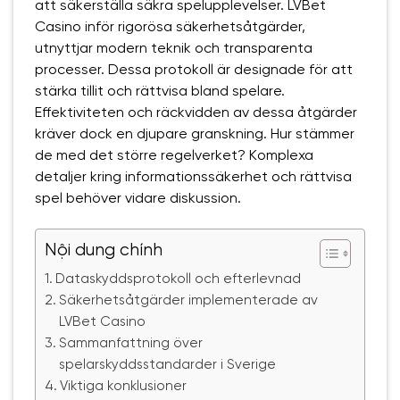
att säkerställa säkra spelupplevelser. LVBet
Casino inför rigorösa säkerhetsåtgärder,
utnyttjar modern teknik och transparenta
processer. Dessa protokoll är designade för att
stärka tillit och rättvisa bland spelare.
Effektiviteten och räckvidden av dessa åtgärder
kräver dock en djupare granskning. Hur stämmer
de med det större regelverket? Komplexa
detaljer kring informationssäkerhet och rättvisa
spel behöver vidare diskussion.
Nội dung chính
Dataskyddsprotokoll och efterlevnad
Säkerhetsåtgärder implementerade av
LVBet Casino
Sammanfattning över
spelarskyddsstandarder i Sverige
Viktiga konklusioner