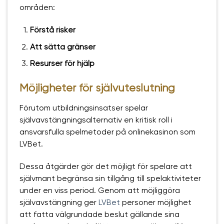
områden:
Förstå risker
Att sätta gränser
Resurser för hjälp
Möjligheter för självuteslutning
Förutom utbildningsinsatser spelar
självavstängningsalternativ en kritisk roll i
ansvarsfulla spelmetoder på onlinekasinon som
LVBet.
Dessa åtgärder gör det möjligt för spelare att
självmant begränsa sin tillgång till spelaktiviteter
under en viss period. Genom att möjliggöra
självavstängning ger
LVBet
personer möjlighet
att fatta välgrundade beslut gällande sina