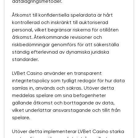
datalagringsmetoder.
Åtkomst till konfidentiella spelardata är hårt
kontrollerad och inskränkt till auktoriserad
personal, vilket begränsar riskerna för otillåten
åtkomst. Återkommande revisioner och
riskbedömningar genomförs för att säkerställa
ständig efterlevnad av dynamiska juridiska
standarder.
LVBet Casino använder en transparent
integritetspolicy som tydligt redogör för hur data
samlas in, används och säkras. Utöver detta
meddelas spelare om sina befogenheter
gällande åtkomst och borttagande av data,
vilket underlättar ansvarstagande och tillit från
spelare.
Utöver detta implementerar LVBet Casino starka