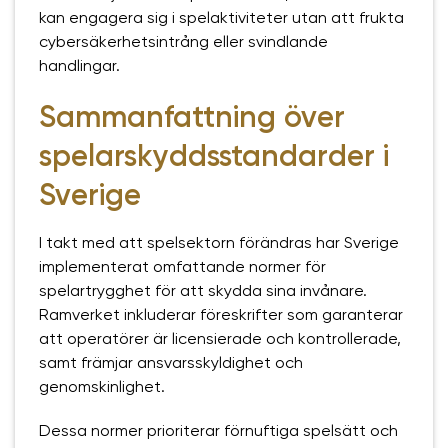
kan engagera sig i spelaktiviteter utan att frukta
cybersäkerhetsintrång eller svindlande
handlingar.
Sammanfattning över
spelarskyddsstandarder i
Sverige
I takt med att spelsektorn förändras har Sverige
implementerat omfattande normer för
spelartrygghet för att skydda sina invånare.
Ramverket inkluderar föreskrifter som garanterar
att operatörer är licensierade och kontrollerade,
samt främjar ansvarsskyldighet och
genomskinlighet.
Dessa normer prioriterar förnuftiga spelsätt och