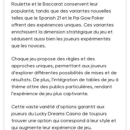
Roulette et le Baccarat conservent leur
popularité, tandis que des variantes nouvelles
telles que le Spanish 21 et le Pai Gow Poker
offrent des expériences uniques. Ces variantes
enrichissent la dimension stratégique du jeu et
séduisent aussi bien les joueurs expérimentés
que les novices.
Chaque jeu propose des règles et des
approches uniques, permettant aux joueurs
d’explorer différentes possibilités de mises et de
résultats. De plus, l’intégration de tables de jeu à
thème attire des publics particulières, rendant
l’expérience de jeu plus captivante.
Cette vaste variété d’options garantit aux
joueurs du Lucky Dreams Casino de toujours
trouver une option qui correspond à leur style et
qui augmente leur expérience de jeu.