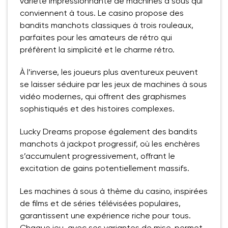
variété impressionnante de machines à sous qui
conviennent à tous. Le casino propose des
bandits manchots classiques à trois rouleaux,
parfaites pour les amateurs de rétro qui
préfèrent la simplicité et le charme rétro.
À l’inverse, les joueurs plus aventureux peuvent
se laisser séduire par les jeux de machines à sous
vidéo modernes, qui offrent des graphismes
sophistiqués et des histoires complexes.
Lucky Dreams propose également des bandits
manchots à jackpot progressif, où les enchères
s’accumulent progressivement, offrant le
excitation de gains potentiellement massifs.
Les machines à sous à thème du casino, inspirées
de films et de séries télévisées populaires,
garantissent une expérience riche pour tous.