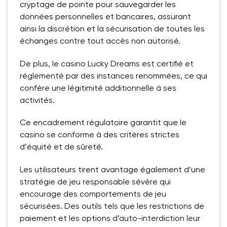
cryptage de pointe pour sauvegarder les
données personnelles et bancaires, assurant
ainsi la discrétion et la sécurisation de toutes les
échanges contre tout accès non autorisé.
De plus, le casino Lucky Dreams est certifié et
réglementé par des instances renommées, ce qui
confère une légitimité additionnelle à ses
activités.
Ce encadrement régulatoire garantit que le
casino se conforme à des critères strictes
d’équité et de sûreté.
Les utilisateurs tirent avantage également d’une
stratégie de jeu responsable sévère qui
encourage des comportements de jeu
sécurisées. Des outils tels que les restrictions de
paiement et les options d’auto-interdiction leur