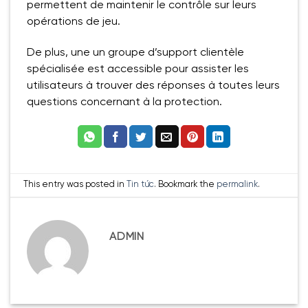
permettent de maintenir le contrôle sur leurs
opérations de jeu.
De plus, une un groupe d’support clientèle
spécialisée est accessible pour assister les
utilisateurs à trouver des réponses à toutes leurs
questions concernant à la protection.
This entry was posted in
Tin tức
. Bookmark the
permalink
.
ADMIN