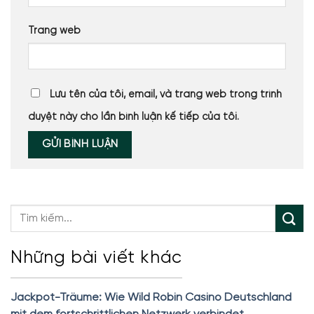
Trang web
Lưu tên của tôi, email, và trang web trong trình
duyệt này cho lần bình luận kế tiếp của tôi.
Những bài viết khác
Jackpot-Träume: Wie Wild Robin Casino Deutschland