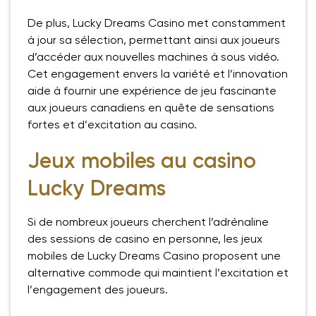
De plus, Lucky Dreams Casino met constamment
à jour sa sélection, permettant ainsi aux joueurs
d’accéder aux nouvelles machines à sous vidéo.
Cet engagement envers la variété et l’innovation
aide à fournir une expérience de jeu fascinante
aux joueurs canadiens en quête de sensations
fortes et d’excitation au casino.
Jeux mobiles au casino
Lucky Dreams
Si de nombreux joueurs cherchent l’adrénaline
des sessions de casino en personne, les jeux
mobiles de Lucky Dreams Casino proposent une
alternative commode qui maintient l’excitation et
l’engagement des joueurs.