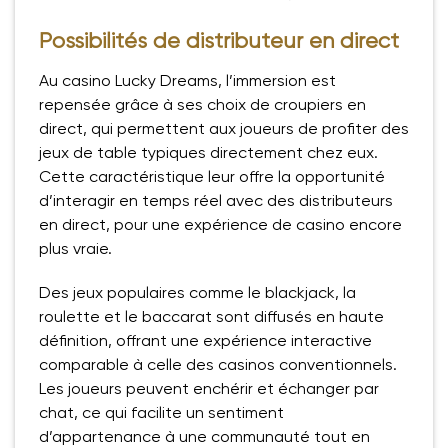
Possibilités de distributeur en direct
Au casino Lucky Dreams, l’immersion est
repensée grâce à ses choix de croupiers en
direct, qui permettent aux joueurs de profiter des
jeux de table typiques directement chez eux.
Cette caractéristique leur offre la opportunité
d’interagir en temps réel avec des distributeurs
en direct, pour une expérience de casino encore
plus vraie.
Des jeux populaires comme le blackjack, la
roulette et le baccarat sont diffusés en haute
définition, offrant une expérience interactive
comparable à celle des casinos conventionnels.
Les joueurs peuvent enchérir et échanger par
chat, ce qui facilite un sentiment
d’appartenance à une communauté tout en