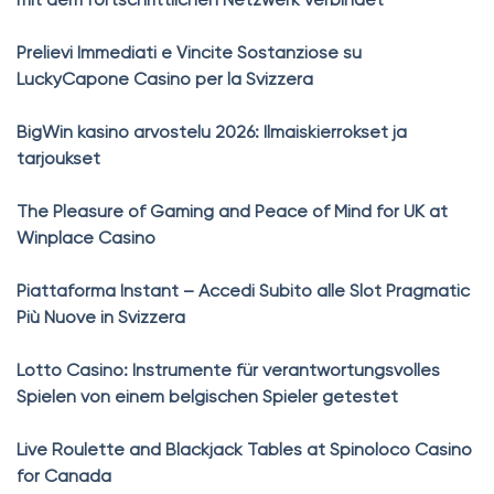
mit dem fortschrittlichen Netzwerk verbindet
Prelievi Immediati e Vincite Sostanziose su
LuckyCapone Casino per la Svizzera
BigWin kasino arvostelu 2026: Ilmaiskierrokset ja
tarjoukset
The Pleasure of Gaming and Peace of Mind for UK at
Winplace Casino
Piattaforma Instant – Accedi Subito alle Slot Pragmatic
Più Nuove in Svizzera
Lotto Casino: Instrumente für verantwortungsvolles
Spielen von einem belgischen Spieler getestet
Live Roulette and Blackjack Tables at Spinoloco Casino
for Canada