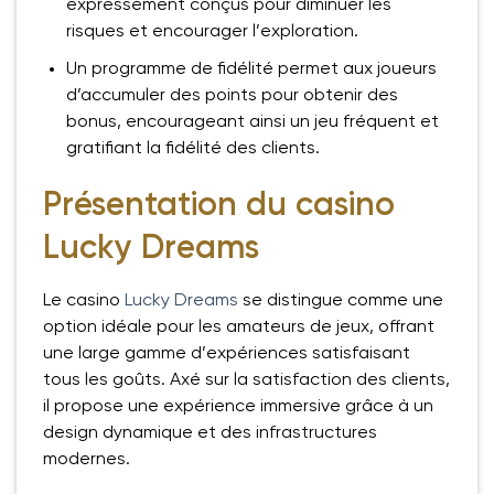
expressément conçus pour diminuer les
risques et encourager l’exploration.
Un programme de fidélité permet aux joueurs
d’accumuler des points pour obtenir des
bonus, encourageant ainsi un jeu fréquent et
gratifiant la fidélité des clients.
Présentation du casino
Lucky Dreams
Le casino
Lucky Dreams
se distingue comme une
option idéale pour les amateurs de jeux, offrant
une large gamme d’expériences satisfaisant
tous les goûts. Axé sur la satisfaction des clients,
il propose une expérience immersive grâce à un
design dynamique et des infrastructures
modernes.