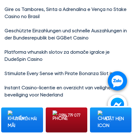
Gire os Tambores, Sinta a Adrenalina e Vença no Stake
Casino no Brasil
Geschützte Einzahlungen und schnelle Auszahlungen in
der Bundesrepublik bei GGBet Casino
Platforma vrhunskih slotov za domače igralce je
DudeSpin Casino
Stimulate Every Sense with Pirate Bonanza Slot in UK
.
Instant Casino-licentie en overzicht van veiligheid en
beveiliging voor Nederland
.
Spinit Casino – Najlepsze Funkcje Platformy w Polsce
0984 779 077
ĐẶT HẸN
KHUYẾN MÃI
Live Games Review in New Zealand at Crystal Roll
Casino