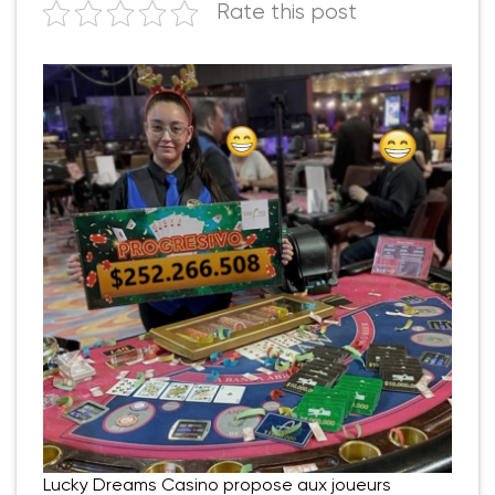
Rate this post
Lucky Dreams Casino propose aux joueurs