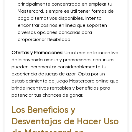
principalmente concentrado en emplear tu
Mastercard, siempre es útil tener formas de
pago alternativos disponibles. Intenta
encontrar casinos en línea que soporten
diversas opciones bancarias para
proporcionar flexibilidad.
Ofertas y Promociones:
Un interesante incentivo
de bienvenida amplio y promociones continuas
pueden incrementar considerablemente tu
experiencia de juego de azar. Opta por un
establecimiento de juego Mastercard online que
brinde incentivos rentables y beneficios para
potenciar tus chances de ganar.
Los Beneficios y
Desventajas de Hacer Uso