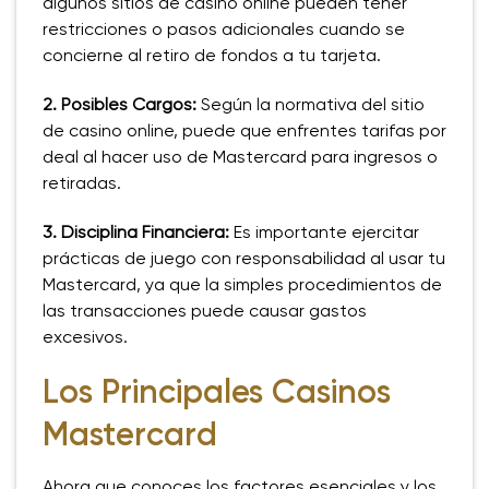
algunos sitios de casino online pueden tener
restricciones o pasos adicionales cuando se
concierne al retiro de fondos a tu tarjeta.
2. Posibles Cargos:
Según la normativa del sitio
de casino online, puede que enfrentes tarifas por
deal al hacer uso de Mastercard para ingresos o
retiradas.
3. Disciplina Financiera:
Es importante ejercitar
prácticas de juego con responsabilidad al usar tu
Mastercard, ya que la simples procedimientos de
las transacciones puede causar gastos
excesivos.
Los Principales Casinos
Mastercard
Ahora que conoces los factores esenciales y los