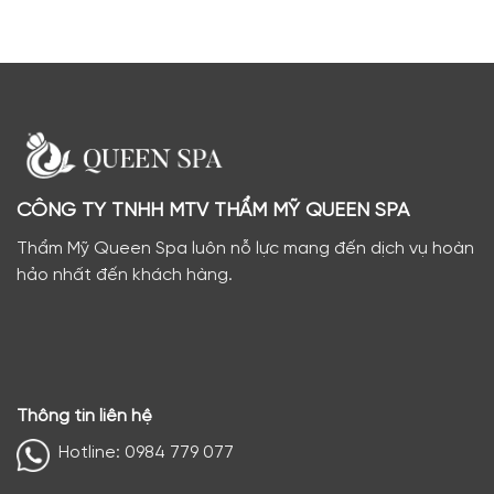
CÔNG TY TNHH MTV THẨM MỸ QUEEN SPA
Thẩm Mỹ Queen Spa luôn nỗ lực mang đến dịch vụ hoàn
hảo nhất đến khách hàng.
Thông tin liên hệ
Hotline: 0984 779 077