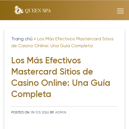
Skip
to
content
Trang chủ
»
Los Más Efectivos Mastercard Sitios
de Casino Online: Una Guía Completa
Los Más Efectivos
Mastercard Sitios de
Casino Online: Una Guía
Completa
POSTED ON
09/03/2026
BY
ADMIN