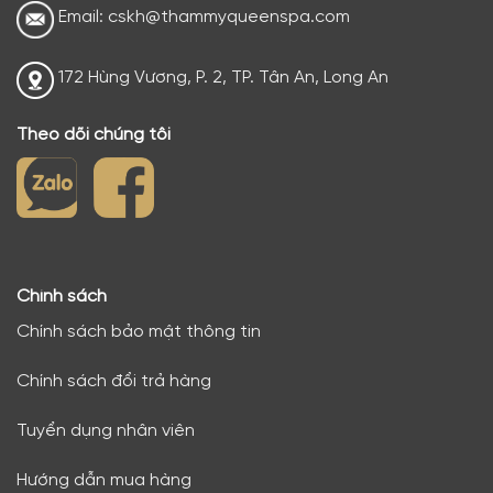
Email: cskh@thammyqueenspa.com
172 Hùng Vương, P. 2, TP. Tân An, Long An
Theo dõi chúng tôi
Chính sách
Chính sách bảo mật thông tin
Chính sách đổi trả hàng
Tuyển dụng nhân viên
Hướng dẫn mua hàng