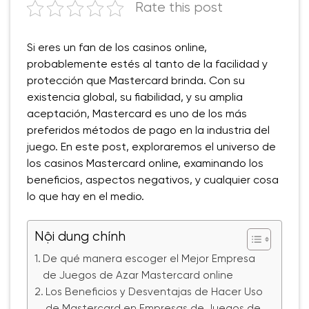
Rate this post
Si eres un fan de los casinos online,
probablemente estés al tanto de la facilidad y
protección que Mastercard brinda. Con su
existencia global, su fiabilidad, y su amplia
aceptación, Mastercard es uno de los más
preferidos métodos de pago en la industria del
juego. En este post, exploraremos el universo de
los casinos Mastercard online, examinando
los
beneficios, aspectos negativos, y cualquier cosa
lo que hay en el medio.
Nội dung chính
De qué manera escoger el Mejor Empresa
de Juegos de Azar Mastercard online
Los Beneficios y Desventajas de Hacer Uso
de Mastercard en Empresas de Juegos de