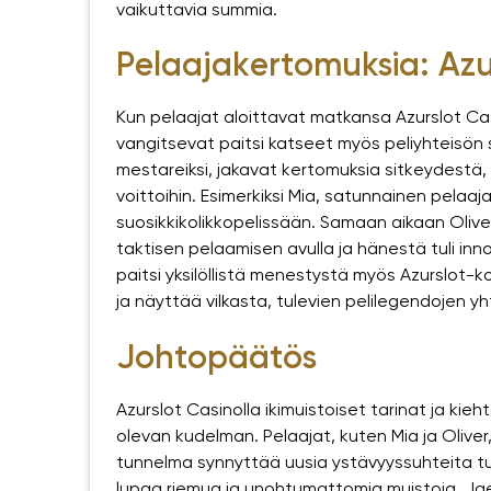
vaikuttavia summia.
Pelaajakertomuksia: Azu
Kun pelaajat aloittavat matkansa Azurslot Ca
vangitsevat paitsi katseet myös peliyhteisön 
mestareiksi, jakavat kertomuksia sitkeydestä, 
voittoihin. Esimerkiksi Mia, satunnainen pelaaja
suosikkikolikkopelissään. Samaan aikaan Oliver
taktisen pelaamisen avulla ja hänestä tuli in
paitsi yksilöllistä menestystä myös Azurslot-k
ja näyttää vilkasta, tulevien pelilegendojen yh
Johtopäätös
Azurslot Casinolla ikimuistoiset tarinat ja kie
olevan kudelman. Pelaajat, kuten Mia ja Oliver, 
tunnelma synnyttää uusia ystävyyssuhteita t
lupaa riemua ja unohtumattomia muistoja. Jae