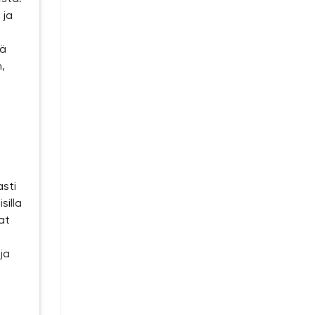
 ja
tä
,
s
asti
silla
at
ja