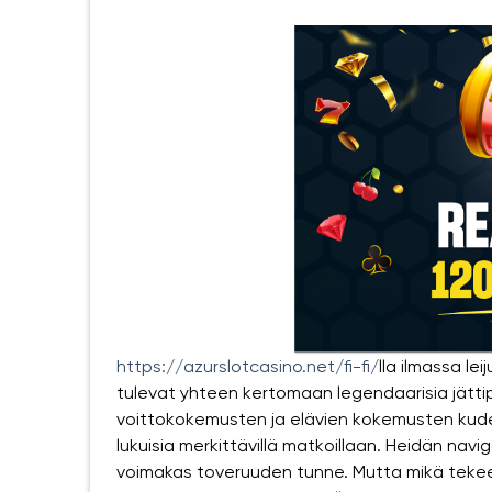
https://azurslotcasino.net/fi-fi/
lla ilmassa le
tulevat yhteen kertomaan legendaarisia jätti
voittokokemusten ja elävien kokemusten kudelm
lukuisia merkittävillä matkoillaan. Heidän nav
voimakas toveruuden tunne. Mutta mikä tekee 