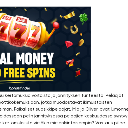
ijuu kertomuksia voitoista ja jännityksen tunteesta. Pelaajat
pottikokemuksiaan, jotka muodostavat ikimuistoisten
an. Paikalliset suosikkipelaajat, Mia ja Oliver, ovat lumonn
igoidessaan pelin jännityksessä pelaajien keskuudessa syntyy
kertomuksista vieläkin mielenkiintoisempia? Vastaus piilee