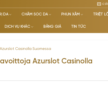
cs
RỊ DA
CHĂM SÓC DA
PHUN XĂM
TRIỆT 
DỊCH VỤ KHÁC
BẢNG GIÁ
TIN TỨC
a Azurslot Casinolla Suomessa
javoittoja Azurslot Casinolla