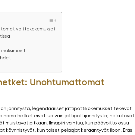
attomat voittokokemukset
tissa
i maksimointi
ähdet
tihetket: Unohtumattomat
ton jännitystä, legendaariset jättipottikokemukset tekevät
a nämä hetket eivät luo vain jättipottijännitystä; ne kutovat
t muistavat pitkään. Ilmapiiri vaihtuu, kun päävoitto osuu –
lat käynnistyvät, kun toiset pelaajat kerääntyvät iloon. Eräs