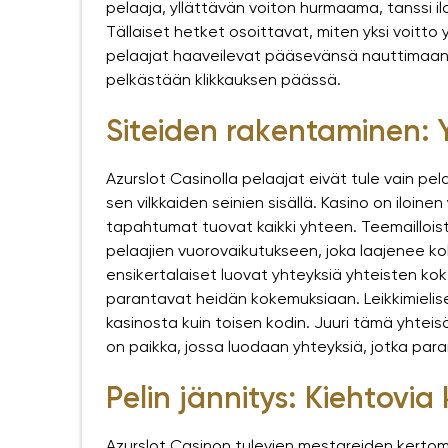
pelaaja, yllättävän voiton hurmaama, tanssi il
Tällaiset hetket osoittavat, miten yksi voitto 
pelaajat haaveilevat pääsevänsä nauttimaan r
pelkästään klikkauksen päässä.
Siteiden rakentaminen: Y
Azurslot Casinolla pelaajat eivät tule vain pe
sen vilkkaiden seinien sisällä. Kasino on iloinen 
tapahtumat tuovat kaikki yhteen. Teemailloi
pelaajien vuorovaikutukseen, joka laajenee ko
ensikertalaiset luovat yhteyksiä yhteisten ko
parantavat heidän kokemuksiaan. Leikkimieliset
kasinosta kuin toisen kodin. Juuri tämä yhteis
on paikka, jossa luodaan yhteyksiä, jotka par
Pelin jännitys: Kiehtovi
Azurslot Casinon tulevien mestareiden kertom