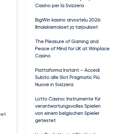
Casino per la Svizzera
BigWin kasino arvostelu 2026:
Ilmaiskierrokset ja tarjoukset
The Pleasure of Gaming and
Peace of Mind for UK at Winplace
Casino
Piattaforma Instant – Accedi
Subito alle Slot Pragmatic Più
Nuove in Svizzera
Lotto Casino: Instrumente für
verantwortungsvolles Spielen
von einem belgischen Spieler
eet
getestet