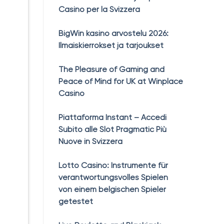
Casino per la Svizzera
BigWin kasino arvostelu 2026:
Ilmaiskierrokset ja tarjoukset
The Pleasure of Gaming and
Peace of Mind for UK at Winplace
Casino
Piattaforma Instant – Accedi
Subito alle Slot Pragmatic Più
Nuove in Svizzera
Lotto Casino: Instrumente für
verantwortungsvolles Spielen
von einem belgischen Spieler
getestet