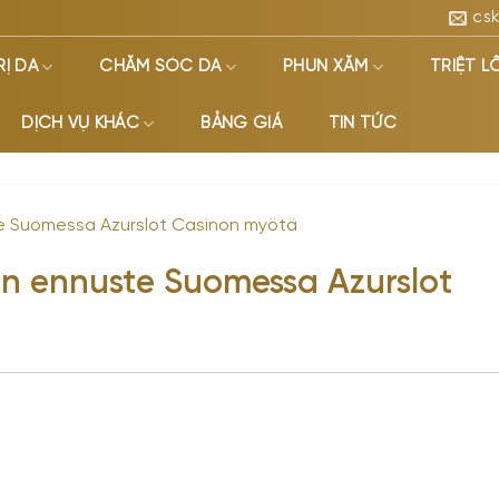
cs
RỊ DA
CHĂM SÓC DA
PHUN XĂM
TRIỆT 
DỊCH VỤ KHÁC
BẢNG GIÁ
TIN TỨC
e Suomessa Azurslot Casinon myötä
n ennuste Suomessa Azurslot