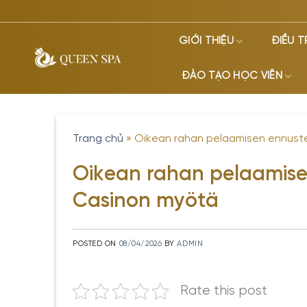
Skip
to
content
GIỚI THIỆU
ĐIỀU T
ĐÀO TẠO HỌC VIÊN
Trang chủ
»
Oikean rahan pelaamisen ennust
Oikean rahan pelaamise
Casinon myötä
POSTED ON
08/04/2026
BY
ADMIN
Rate this post