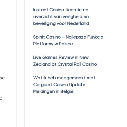
Instant Casino-licentie en
overzicht van veiligheid en
beveiliging voor Nederland
Spinit Casino – Najlepsze Funkcje
Platformy w Polsce
Live Games Review in New
Zealand at Crystal Roll Casino
Wat ik heb meegemaakt met
 se
Corgibet Casino Update
Meldingen in België
kä