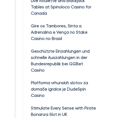
Live Roulette and Blackjack
Tables at Spinoloco Casino for
Canada
Gire os Tambores, Sinta a
Adrenalina e Vença no Stake
Casino no Brasil
Geschützte Einzahlungen und
schnelle Auszahlungen in der
Bundesrepublik bei GGBet
Casino
Platforma vrhunskih slotov za
domače igralce je DudeSpin
Casino
Stimulate Every Sense with Pirate
Bonanza Slot in UK