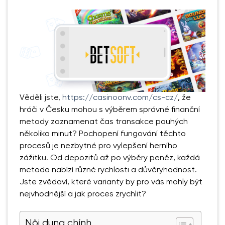
Věděli jste,
https://casinoonv.com/cs-cz/
, že
hráči v Česku mohou s výběrem správné finanční
metody zaznamenat čas transakce pouhých
několika minut? Pochopení fungování těchto
procesů je nezbytné pro vylepšení herního
zážitku. Od depozitů až po výběry peněz, každá
metoda nabízí různé rychlosti a důvěryhodnost.
Jste zvědaví, které varianty by pro vás mohly být
nejvhodnější a jak proces zrychlit?
Nội dung chính