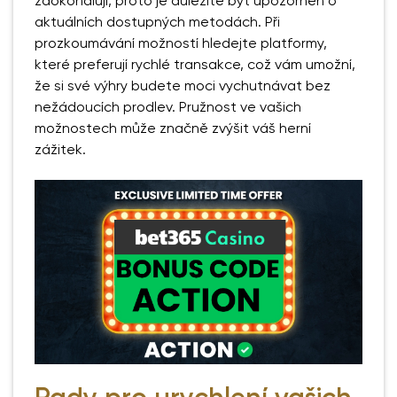
zdokonalují, proto je důležité být upozorněn o
aktuálních dostupných metodách. Při
prozkoumávání možností hledejte platformy,
které preferují rychlé transakce, což vám umožní,
že si své výhry budete moci vychutnávat bez
nežádoucích prodlev. Pružnost ve vašich
možnostech může značně zvýšit váš herní
zážitek.