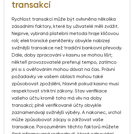
transakcí
Rychlost transakcí může být ovlivněna několika
zásadními faktory, které by uživatelé měli zvážit.
Nejprve, vybraná platební metoda hraje klíčovou
roli; elektronické peněženky obvykle nabízejí
svižnější transakce než tradiční bankovní převody.
Dále, doby zpracování v kasinu se mohou lišit;
někteří provozovatelé preferují tempo, zatímco
jiní si s ověřováním mohou dávat na čas. Právní
požadavky ve vašem oblasti mohou také
způsobovat zpoždění, hlavně pokud kasino musí
respektovat striktní zákony. Stav verifikace
vašeho účtu kromě toho má vliv na doby
transakcí; plně verifikované účty obvykle
zaznamenávají svižnější výběry. A nakonec, vrchol
může způsobovat zácpy a zdržovat vaše
transakce. Porozuměním těchto faktorů můžete