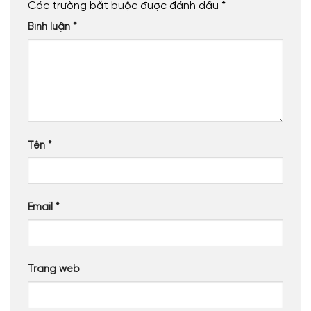
Các trường bắt buộc được đánh dấu
*
Bình luận
*
Tên
*
Email
*
Trang web