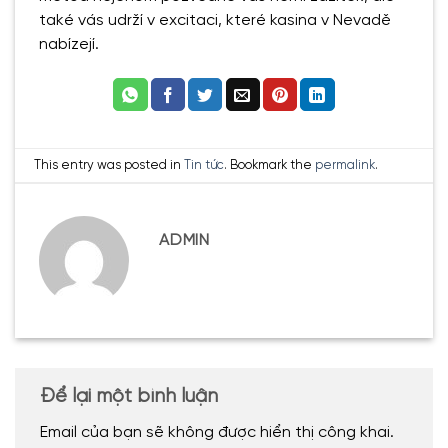
také vás udrží v excitaci, které kasina v Nevadě
nabízejí.
This entry was posted in
Tin tức
. Bookmark the
permalink
.
ADMIN
Để lại một bình luận
Email của bạn sẽ không được hiển thị công khai.