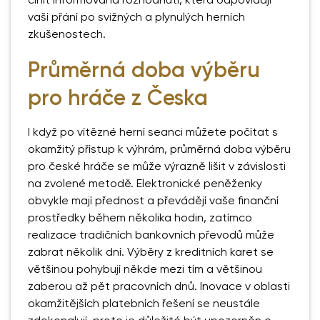
činit informovaná rozhodnutí, která odpovídají
vaší přání po svižných a plynulých herních
zkušenostech.
Průměrná doba výběru
pro hráče z Česka
I když po vítězné herní seanci můžete počítat s
okamžitý přístup k výhrám, průměrná doba výběru
pro české hráče se může výrazně lišit v závislosti
na zvolené metodě. Elektronické peněženky
obvykle mají přednost a převádějí vaše finanční
prostředky během několika hodin, zatímco
realizace tradičních bankovních převodů může
zabrat několik dní. Výběry z kreditních karet se
většinou pohybují někde mezi tím a většinou
zaberou až pět pracovních dnů. Inovace v oblasti
okamžitějších platebních řešení se neustále