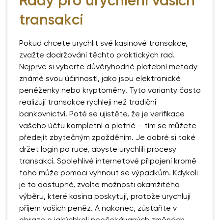
Rady pro urychlení vašich
transakcí
Pokud chcete urychlit své kasinové transakce,
zvažte dodržování těchto praktických rad.
Nejprve si vyberte důvěryhodné platební metody
známé svou účinností, jako jsou elektronické
peněženky nebo kryptoměny. Tyto varianty často
realizují transakce rychleji než tradiční
bankovnictví. Poté se ujistěte, že je verifikace
vašeho účtu kompletní a platné – tím se můžete
předejít zbytečným zpožděním. Je dobré si také
držet login po ruce, abyste urychlili procesy
transakcí. Spolehlivé internetové připojení kromě
toho může pomoci vyhnout se výpadkům. Kdykoli
je to dostupné, zvolte možnosti okamžitého
výběru, které kasina poskytují, protože urychlují
příjem vašich peněz. A nakonec, zůstaňte v