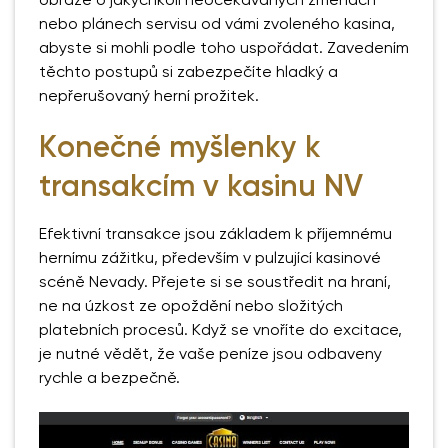
obraze o jakýchkoli neočekávaných změnách
nebo plánech servisu od vámi zvoleného kasina,
abyste si mohli podle toho uspořádat. Zavedením
těchto postupů si zabezpečíte hladký a
nepřerušovaný herní prožitek.
Konečné myšlenky k
transakcím v kasinu NV
Efektivní transakce jsou základem k příjemnému
hernímu zážitku, především v pulzující kasinové
scéně Nevady. Přejete si se soustředit na hraní,
ne na úzkost ze opoždění nebo složitých
platebních procesů. Když se vnoříte do excitace,
je nutné vědět, že vaše peníze jsou odbaveny
rychle a bezpečně.