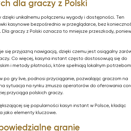
h dla graczy z Polski
y dzięki unikalnemu połączeniu wygody i dostępności. Ten
ywki kasynowe bezpośrednio w przeglądarce, bez koniecznoś
i. Dla graczy z Polski oznacza to mniejsze przeszkody, ponie
e się przyjazną nawigacją, dzięki czemu jest osiągalny zar
czy. Co więcej, kasyna instant często dostosowują się do
olskim i metody płatności, które spełniają lokalnym potrzebom
w po gry live, podnosi przyciąganie, pozwalając graczom na
yjna sytuacja na rynku zmusza operatorów do oferowania cor
iej przyciąga polskich graczy.
ększającej się popularności kasyn instant w Polsce, kładąc
a jako elementy kluczowe.
dpowiedzialne granie