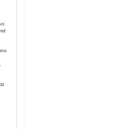
ci
waż
ówno
.
az