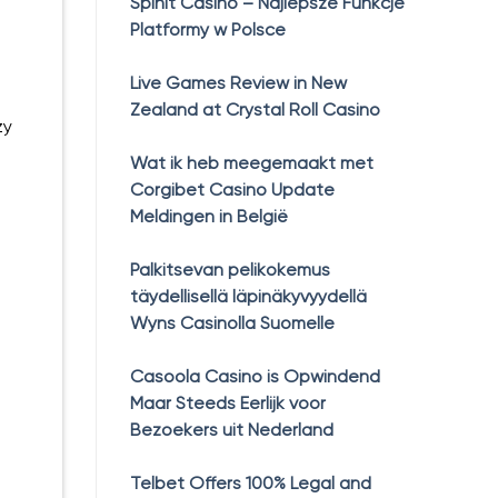
Spinit Casino – Najlepsze Funkcje
Platformy w Polsce
Live Games Review in New
Zealand at Crystal Roll Casino
zy
Wat ik heb meegemaakt met
Corgibet Casino Update
Meldingen in België
Palkitsevan pelikokemus
täydellisellä läpinäkyvyydellä
Wyns Casinolla Suomelle
Casoola Casino is Opwindend
Maar Steeds Eerlijk voor
Bezoekers uit Nederland
Telbet Offers 100% Legal and