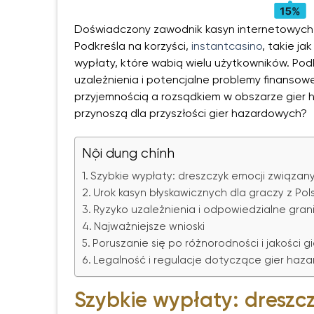
Doświadczony zawodnik kasyn internetowych w
Podkreśla na korzyści,
instantcasino
, takie j
wypłaty, które wabią wielu użytkowników. Pod
uzależnienia i potencjalne problemy finansow
przyjemnością a rozsądkiem w obszarze gier h
przynoszą dla przyszłości gier hazardowych?
Nội dung chính
Szybkie wypłaty: dreszczyk emocji związany
Urok kasyn błyskawicznych dla graczy z Pols
Ryzyko uzależnienia i odpowiedzialne gran
Najważniejsze wnioski
Poruszanie się po różnorodności i jakości gi
Legalność i regulacje dotyczące gier haz
Szybkie wypłaty: dreszc