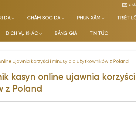
cs
RỊ DA
CHĂM SÓC DA
PHUN XĂM
TRIỆT 
DỊCH VỤ KHÁC
BẢNG GIÁ
TIN TỨC
line ujawnia korzyści i minusy dla użytkowników z Poland
 kasyn online ujawnia korzyści 
w z Poland