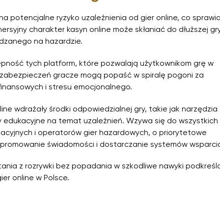
a potencjalne ryzyko uzależnienia od gier online, co sprawia
ersyjny charakter kasyn online może skłaniać do dłuższej gry
ędzanego na hazardzie.
ępność tych platform, które pozwalają użytkownikom grę w
h zabezpieczeń gracze mogą popaść w spiralę pogoni za
finansowych i stresu emocjonalnego.
ine wdrażały środki odpowiedzialnej gry, takie jak narzędzia
ły edukacyjne na temat uzależnień. Wzywa się do wszystkich
acyjnych i operatorów gier hazardowych, o priorytetowe
 promowanie świadomości i dostarczanie systemów wsparci
ania z rozrywki bez popadania w szkodliwe nawyki podkreśl
r online w Polsce.