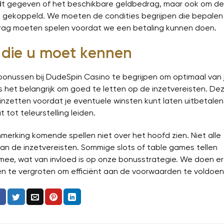
rdt gegeven of het beschikbare geldbedrag, maar ook om de
jn gekoppeld. We moeten de condities begrijpen die bepalen
rag moeten spelen voordat we een betaling kunnen doen.
die u moet kennen
bonussen bij DudeSpin Casino te begrijpen om optimaal van 
s het belangrijk om goed te letten op de inzetvereisten. De
nzetten voordat je eventuele winsten kunt laten uitbetalen.
tot teleurstelling leiden.
merking komende spellen niet over het hoofd zien. Niet alle
n de inzetvereisten. Sommige slots of table games tellen
t mee, wat van invloed is op onze bonusstrategie. We doen er
en te vergroten om efficiënt aan de voorwaarden te voldoen