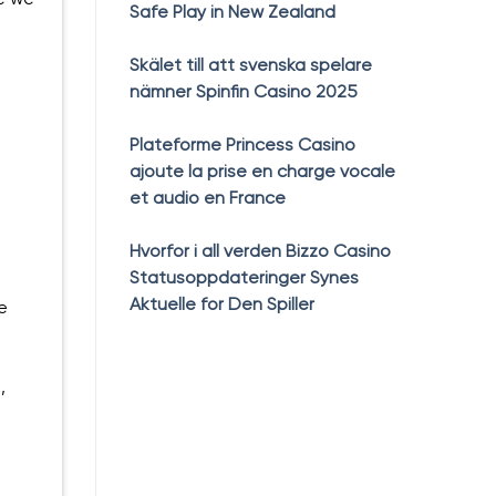
Safe Play in New Zealand
Skälet till att svenska spelare
nämner Spinfin Casino 2025
Plateforme Princess Casino
ajoute la prise en charge vocale
et audio en France
Hvorfor i all verden Bizzo Casino
Statusoppdateringer Synes
Aktuelle for Den Spiller
e
,