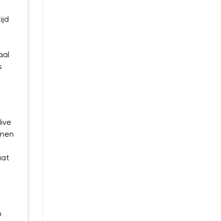
ijd
aal
s
ive
nnen
aat
n