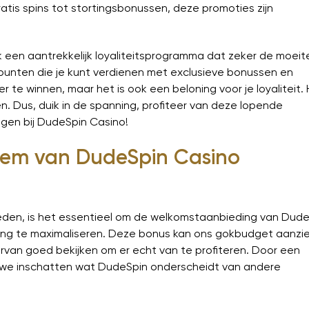
gratis spins tot stortingsbonussen, deze promoties zijn
k een aantrekkelijk loyaliteitsprogramma dat zeker de moeit
 punten die je kunt verdienen met exclusieve bonussen en
er te winnen, maar het is ook een beloning voor je loyaliteit.
. Dus, duik in de spanning, profiteer van deze lopende
ngen bij DudeSpin Casino!
eem van DudeSpin Casino
eden, is het essentieel om de welkomstaanbieding van Dud
ng te maximaliseren. Deze bonus kan ons gokbudget aanzien
van goed bekijken om er echt van te profiteren. Door een
n we inschatten wat DudeSpin onderscheidt van andere