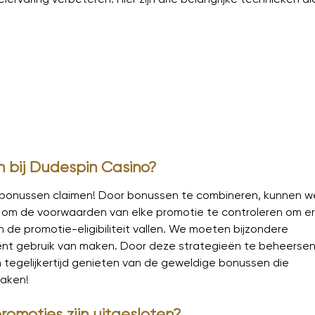
 bij Dudespin Casino?
 bonussen claimen! Door bonussen te combineren, kunnen w
l om de voorwaarden van elke promotie te controleren om er
n de promotie-eligibiliteit vallen. We moeten bijzondere
iënt gebruik van maken. Door deze strategieën te beheersen
 tegelijkertijd genieten van de geweldige bonussen die
maken!
romoties zijn uitgesloten?