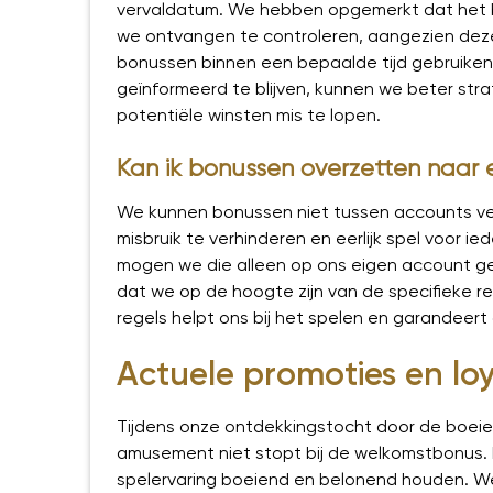
vervaldatum. We hebben opgemerkt dat het be
we ontvangen te controleren, aangezien dez
bonussen binnen een bepaalde tijd gebruiken
geïnformeerd te blijven, kunnen we beter str
potentiële winsten mis te lopen.
Kan ik bonussen overzetten naar
We kunnen bonussen niet tussen accounts verp
misbruik te verhinderen en eerlijk spel voor 
mogen we die alleen op ons eigen account geb
dat we op de hoogte zijn van de specifieke re
regels helpt ons bij het spelen en garandeert 
Actuele promoties en lo
Tijdens onze ontdekkingstocht door de boei
amusement niet stopt bij de welkomstbonus. 
spelervaring boeiend en belonend houden. W