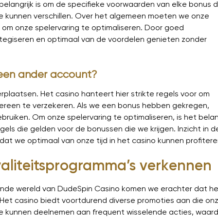
langrijk is om de specifieke voorwaarden van elke bonus d
e kunnen verschillen. Over het algemeen moeten we onze
 om onze spelervaring te optimaliseren. Door goed
ategiseren en optimaal van de voordelen genieten zonder
 een ander account?
laatsen. Het casino hanteert hier strikte regels voor om
iedereen te verzekeren. Als we een bonus hebben gekregen,
ruiken. Om onze spelervaring te optimaliseren, is het belan
gels die gelden voor de bonussen die we krijgen. Inzicht in 
dat we optimaal van onze tijd in het casino kunnen profitere
yaliteitsprogramma’s verkennen
ende wereld van DudeSpin Casino komen we erachter dat he
Het casino biedt voortdurend diverse promoties aan die on
e kunnen deelnemen aan frequent wisselende acties, waar