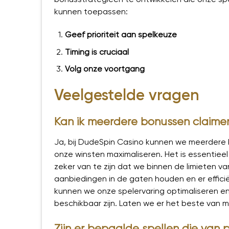
kunnen toepassen:
Geef prioriteit aan spelkeuze
Timing is cruciaal
Volg onze voortgang
Veelgestelde vragen
Kan ik meerdere bonussen claimen
Ja, bij DudeSpin Casino kunnen we meerdere
onze winsten maximaliseren. Het is essentiee
zeker van te zijn dat we binnen de limieten va
aanbiedingen in de gaten houden en er effic
kunnen we onze spelervaring optimaliseren en
beschikbaar zijn. Laten we er het beste van 
Zijn er bepaalde spellen die van p