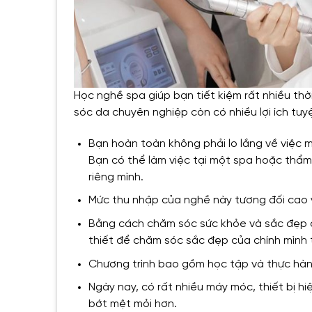
Học nghề spa giúp bạn tiết kiệm rất nhiều thời
sóc da chuyên nghiệp còn có nhiều lợi ích tuyệ
Bạn hoàn toàn không phải lo lắng về việc 
Bạn có thể làm việc tại một spa hoặc thẩm
riêng mình.
Mức thu nhập của nghề này tương đối cao v
Bằng cách chăm sóc sức khỏe và sắc đẹp củ
thiết để chăm sóc sắc đẹp của chính mình 
Chương trình bao gồm học tập và thực hành
Ngày nay, có rất nhiều máy móc, thiết bị h
bớt mệt mỏi hơn.