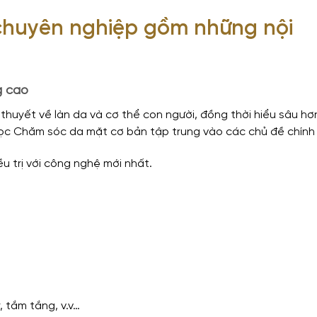
chuyên nghiệp gồm những nội
g cao
lý thuyết về làn da và cơ thể con người, đồng thời hiểu sâu hơ
học Chăm sóc da mặt cơ bản tập trung vào các chủ đề chính
ều trị với công nghệ mới nhất.
, tắm tắng, v.v…