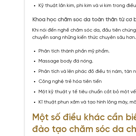
Kỹ thuật lăn kim, phi kim và vi kim trong điều
Khóa học chăm sóc da toàn thân từ cơ 
Khi nói đến nghề chăm sóc da, đầu tiên chúng 
chuyển sang những kiến ​​thức chuyên sâu hơn
Phân tích thành phần mỹ phẩm.
Massage body đá nóng.
Phân tích và lên phác đồ điều trị nám, tàn
Công nghệ trẻ hóa tiên tiến
Một kỹ thuật y tế tiêu chuẩn cắt bỏ một vết
Kĩ thuật phun xăm và tạo hình lông mày, mô
Một số điều khác cần bi
đào tạo chăm sóc da c