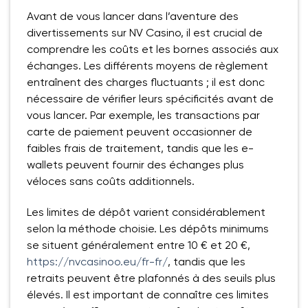
Avant de vous lancer dans l’aventure des
divertissements sur NV Casino, il est crucial de
comprendre les coûts et les bornes associés aux
échanges. Les différents moyens de règlement
entraînent des charges fluctuants ; il est donc
nécessaire de vérifier leurs spécificités avant de
vous lancer. Par exemple, les transactions par
carte de paiement peuvent occasionner de
faibles frais de traitement, tandis que les e-
wallets peuvent fournir des échanges plus
véloces sans coûts additionnels.
Les limites de dépôt varient considérablement
selon la méthode choisie. Les dépôts minimums
se situent généralement entre 10 € et 20 €,
https://nvcasinoo.eu/fr-fr/
, tandis que les
retraits peuvent être plafonnés à des seuils plus
élevés. Il est important de connaître ces limites