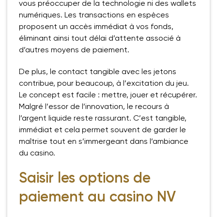
vous préoccuper de la technologie ni des wallets
numériques. Les transactions en espèces
proposent un accès immédiat à vos fonds,
éliminant ainsi tout délai d’attente associé à
d’autres moyens de paiement.
De plus, le contact tangible avec les jetons
contribue, pour beaucoup, à l’excitation du jeu.
Le concept est facile : mettre, jouer et récupérer.
Malgré l’essor de l’innovation, le recours à
l’argent liquide reste rassurant. C’est tangible,
immédiat et cela permet souvent de garder le
maîtrise tout en s’immergeant dans l’ambiance
du casino.
Saisir les options de
paiement au casino NV