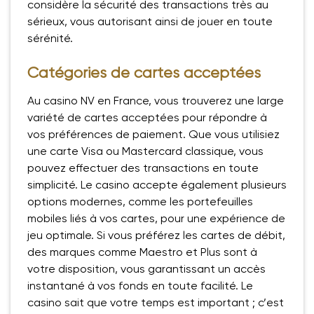
considère la sécurité des transactions très au
sérieux, vous autorisant ainsi de jouer en toute
sérénité.
Catégories de cartes acceptées
Au casino NV en France, vous trouverez une large
variété de cartes acceptées pour répondre à
vos préférences de paiement. Que vous utilisiez
une carte Visa ou Mastercard classique, vous
pouvez effectuer des transactions en toute
simplicité. Le casino accepte également plusieurs
options modernes, comme les portefeuilles
mobiles liés à vos cartes, pour une expérience de
jeu optimale. Si vous préférez les cartes de débit,
des marques comme Maestro et Plus sont à
votre disposition, vous garantissant un accès
instantané à vos fonds en toute facilité. Le
casino sait que votre temps est important ; c’est