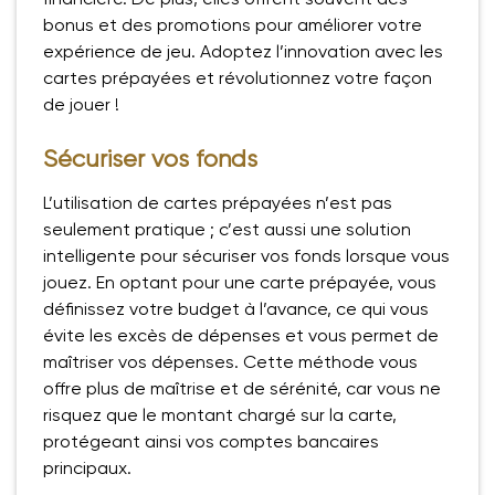
bonus et des promotions pour améliorer votre
expérience de jeu. Adoptez l’innovation avec les
cartes prépayées et révolutionnez votre façon
de jouer !
Sécuriser vos fonds
L’utilisation de cartes prépayées n’est pas
seulement pratique ; c’est aussi une solution
intelligente pour sécuriser vos fonds lorsque vous
jouez. En optant pour une carte prépayée, vous
définissez votre budget à l’avance, ce qui vous
évite les excès de dépenses et vous permet de
maîtriser vos dépenses. Cette méthode vous
offre plus de maîtrise et de sérénité, car vous ne
risquez que le montant chargé sur la carte,
protégeant ainsi vos comptes bancaires
principaux.