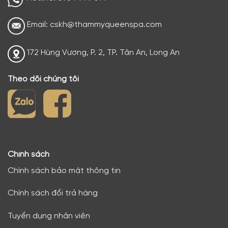
Email: cskh@thammyqueenspa.com
172 Hùng Vương, P. 2, TP. Tân An, Long An
Theo dõi chúng tôi
Chính sách
Chính sách bảo mật thông tin
Chính sách đổi trả hàng
Tuyển dụng nhân viên