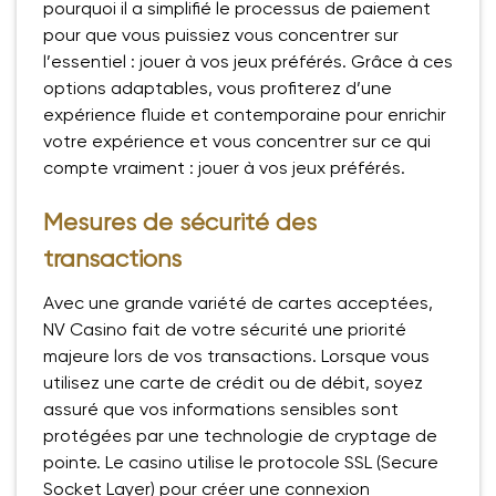
pourquoi il a simplifié le processus de paiement
pour que vous puissiez vous concentrer sur
l’essentiel : jouer à vos jeux préférés. Grâce à ces
options adaptables, vous profiterez d’une
expérience fluide et contemporaine pour enrichir
votre expérience et vous concentrer sur ce qui
compte vraiment : jouer à vos jeux préférés.
Mesures de sécurité des
transactions
Avec une grande variété de cartes acceptées,
NV Casino fait de votre sécurité une priorité
majeure lors de vos transactions. Lorsque vous
utilisez une carte de crédit ou de débit, soyez
assuré que vos informations sensibles sont
protégées par une technologie de cryptage de
pointe. Le casino utilise le protocole SSL (Secure
Socket Layer) pour créer une connexion