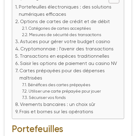
Portefeuilles électroniques : des solutions
numériques efficaces
Options de cartes de crédit et de débit
Catégories de cartes acceptées
Mesures de sécurité des transactions
Astuces pour gérer votre budget casino
Cryptomonnaie : l’avenir des transactions
Transactions en espèces traditionnelles
Saisir les options de paiement au casino NV
Cartes prépayées pour des dépenses
maîtrisées
Bénéfices des cartes prépayées
Utiliser une carte prépayée pour jouer
Sécuriser vos fonds
Virements bancaires : un choix sûr
Frais et bornes sur les opérations
Portefeuilles