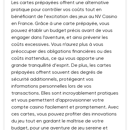
Les cartes prépayées offrent une alternative
pratique pour contrôler vos coûts tout en
bénéficiant de l’excitation des jeux au NV Casino
en France. Grâce à une carte prépayée, vous
pouvez établir un budget précis avant de vous
engager dans l’aventure, et ainsi prévenir les
coûts excessives. Vous n’aurez plus à vous
préoccuper des obligations financières ou des
coûts inattendus, ce qui vous apporte une
grande tranquillité d’esprit. De plus, les cartes
prépayées offrent souvent des degrés de
sécurité additionnels, protégeant vos
informations personnelles lors de vos
transactions. Elles sont incroyablement pratiques
et vous permettent d’approvisionner votre
compte casino facilement et promptement. Avec
ces cartes, vous pouvez profiter des innovations
du jeu tout en gardant le maîtrise de votre
budget, pour une aventure de jeu sereine et