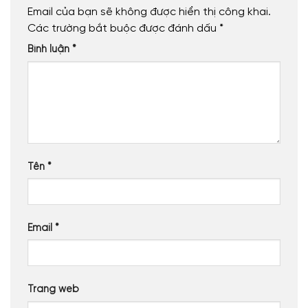
Email của bạn sẽ không được hiển thị công khai.
Các trường bắt buộc được đánh dấu
*
Bình luận
*
Tên
*
Email
*
Trang web