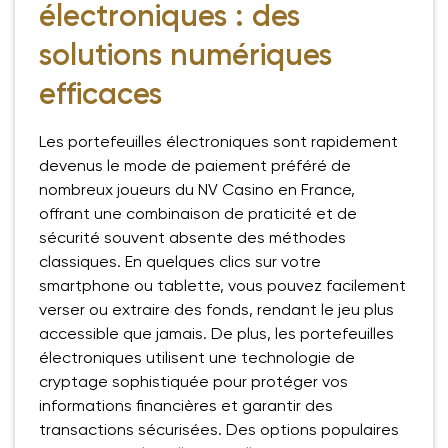
électroniques : des
solutions numériques
efficaces
Les portefeuilles électroniques sont rapidement
devenus le mode de paiement préféré de
nombreux joueurs du NV Casino en France,
offrant une combinaison de praticité et de
sécurité souvent absente des méthodes
classiques. En quelques clics sur votre
smartphone ou tablette, vous pouvez facilement
verser ou extraire des fonds, rendant le jeu plus
accessible que jamais. De plus, les portefeuilles
électroniques utilisent une technologie de
cryptage sophistiquée pour protéger vos
informations financières et garantir des
transactions sécurisées. Des options populaires