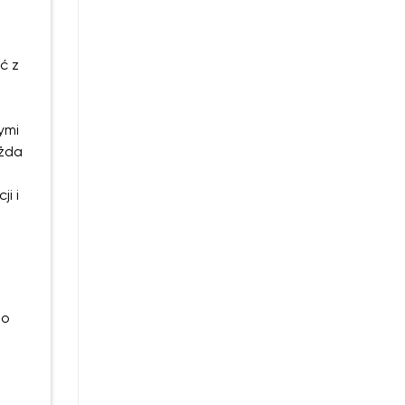
ć z
ymi
ażda
i i
go