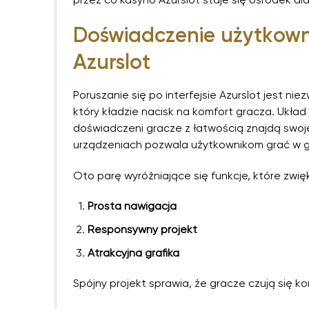
przez co kasyno Azurslot staje się ośrodek dl
Doświadczenie użytkownik
Azurslot
Poruszanie się po interfejsie Azurslot jest ni
który kładzie nacisk na komfort gracza. Układ 
doświadczeni gracze z łatwością znajdą swoje
urządzeniach pozwala użytkownikom grać w g
Oto parę wyróżniające się funkcje, które zwi
Prosta nawigacja
Responsywny projekt
Atrakcyjna grafika
Spójny projekt sprawia, że gracze czują się ko