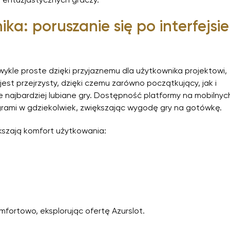
a entuzjastycznych graczy.
a: poruszanie się po interfejsie
ezwykle proste dzięki przyjaznemu dla użytkownika projektowi,
jest przejrzysty, dzięki czemu zarówno początkujący, jak i
 najbardziej lubiane gry. Dostępność platformy na mobilnyc
rami w gdziekolwiek, zwiększając wygodę gry na gotówkę.
ększają komfort użytkowania:
mfortowo, eksplorując ofertę Azurslot.