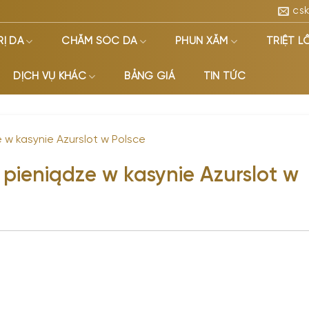
cs
RỊ DA
CHĂM SÓC DA
PHUN XĂM
TRIỆT 
DỊCH VỤ KHÁC
BẢNG GIÁ
TIN TỨC
 w kasynie Azurslot w Polsce
 pieniądze w kasynie Azurslot w