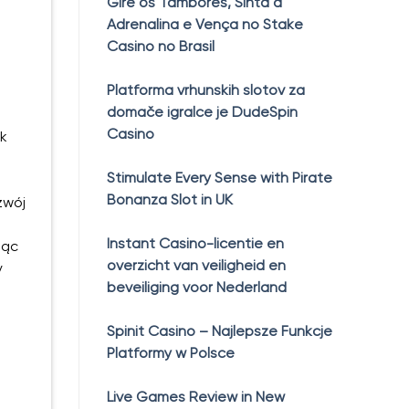
Gire os Tambores, Sinta a
Adrenalina e Vença no Stake
Casino no Brasil
Platforma vrhunskih slotov za
domače igralce je DudeSpin
Casino
ak
Stimulate Every Sense with Pirate
Bonanza Slot in UK
zwój
Instant Casino-licentie en
ząc
overzicht van veiligheid en
y
beveiliging voor Nederland
Spinit Casino – Najlepsze Funkcje
Platformy w Polsce
Live Games Review in New