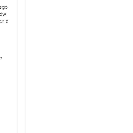
żego
tów
ch z
ia