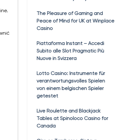
ine.
The Pleasure of Gaming and
Peace of Mind for UK at Winplace
Casino
wnić
Piattaforma Instant – Accedi
Subito alle Slot Pragmatic Più
Nuove in Svizzera
Lotto Casino: Instrumente für
verantwortungsvolles Spielen
von einem belgischen Spieler
getestet
Live Roulette and Blackjack
Tables at Spinoloco Casino for
Canada