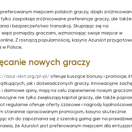
 preferowanym miejscem polskich graczy, dzięki zróżnicowan
e tylko zaspokaja zróżnicowane preferencje graczy, ale także
ia i bezpieczeństwo transakcji. Skupiając się na
 więzi pomiędzy graczami, wzmacniając swoje miejsce w
 online. Z rosnącą popularnością, kasyno Azurslot przygotow
 w Polsce.
hęcanie nowych graczy
://azur-slot.org/pl-pl/
oferuje kuszące bonusy i promocje, k
tkujących, jak i doświadczonych graczy. Innowacyjne zach
ne i darmowe spiny, mają na celu zapewnienie nowym graczo
ocyjne nie tylko zwiększają kapitał graczy, ale także popra
ot regularnie oferuje oferty czasowe i nagrody lojalnościowe
tym starannie opracowanym promocjom, kasyno skutecznie
jąc ich do zapoznania się z szeroką gamą gier na prawdziw
rawia, że Azurslot jest preferowanym miejscem dla entuzja