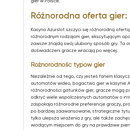
gier w Polsce.
Różnorodna oferta gier:
Kasyno Azurslot szczyci się różnorodną ofertą 
różnorodnym rodzajom gier, ekscytującym opc
zawsze znajdą swój ulubiony sposób gry. Ta of
doświadczeni gracze wracają po więcej.
Różnorodność typów gier
Niezależnie od tego, czy jesteś fanem klasyc
automatów wideo, bogactwo gier w kasynie Azu
różnorodności gatunków gier, gracze mogą pośw
odkryć wiele współczesnych automatów o int
zaspokaja różnorodne preferencje graczy, pro
po bardziej zaawansowane, strategiczne tytu
tylko ulepsza wrażenia z gry, ale także zachę
wiodącym miejscem do gry na prawdziwe pien