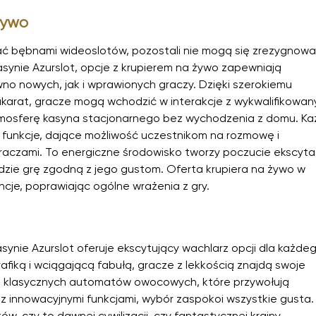
żywo
ć bębnami wideoslotów, pozostali nie mogą się zrezygnowa
asynie Azurslot, opcje z krupierem na żywo zapewniają
no nowych, jak i wprawionych graczy. Dzięki szerokiemu
i bakarat, gracze mogą wchodzić w interakcje z wykwalifikowan
atmosferę kasyna stacjonarnego bez wychodzenia z domu. K
 funkcje, dające możliwość uczestnikom na rozmowę i
graczami. To energiczne środowisko tworzy poczucie ekscytacj
dzie grę zgodną z jego gustom. Oferta krupiera na żywo w
ncje, poprawiając ogólne wrażenia z gry.
ynie Azurslot oferuje ekscytujący wachlarz opcji dla każde
rafiką i wciągającą fabułą, gracze z lekkością znajdą swoje
Od klasycznych automatów owocowych, które przywołują
 z innowacyjnymi funkcjami, wybór zaspokoi wszystkie gusta.