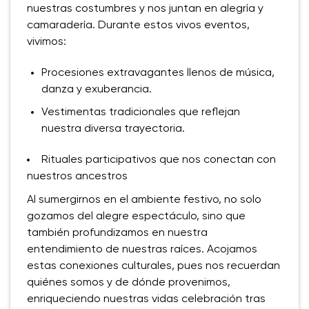
nuestras costumbres y nos juntan en alegría y
camaradería. Durante estos vivos eventos,
vivimos:
Procesiones extravagantes llenos de música,
danza y exuberancia.
Vestimentas tradicionales que reflejan
nuestra diversa trayectoria.
Rituales participativos que nos conectan con
nuestros ancestros
Al sumergirnos en el ambiente festivo, no solo
gozamos del alegre espectáculo, sino que
también profundizamos en nuestra
entendimiento de nuestras raíces. Acojamos
estas conexiones culturales, pues nos recuerdan
quiénes somos y de dónde provenimos,
enriqueciendo nuestras vidas celebración tras