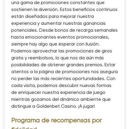
una gama de promociones constantes que
sostienen la diversión. Estos beneficios continuos
están diseñados para mejorar nuestra
experiencia y aumentar nuestras ganancias
potenciales. Desde bonos de recarga semanales
hasta emocionantes eventos promocionales,
siempre hay algo que esperar con ilusión.
Podemos aprovechar las promociones de giros
gratis y reembolsos, lo que nos da aún más
posibilidades de obtener grandes premios. Estar
atentos a la página de promociones nos asegura
no perder las más recientes oportunidades. Con
cada visita, podemos descubrir nuevas formas
de enriquecer nuestra experiencia de juego
mientras gozamos del dinámico ambiente que
distingue a Goldenbet Casino. ¡A jugar!
Programa de recompensas por