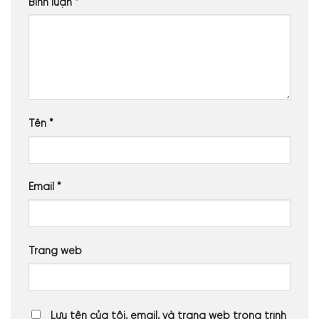
Bình luận
*
Tên
*
Email
*
Trang web
Lưu tên của tôi, email, và trang web trong trình