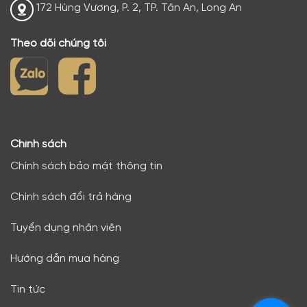
172 Hùng Vương, P. 2, TP. Tân An, Long An
Theo dõi chúng tôi
Chính sách
Chính sách bảo mật thông tin
Chính sách đổi trả hàng
Tuyển dụng nhân viên
Hướng dẫn mua hàng
Tin tức