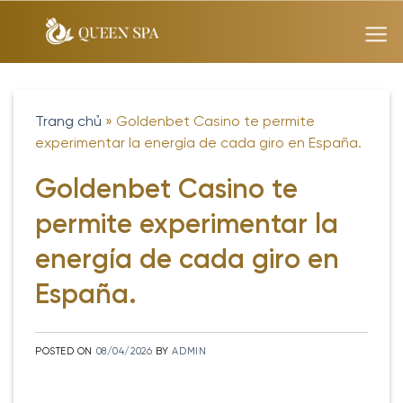
Skip
to
content
Trang chủ
»
Goldenbet Casino te permite
experimentar la energía de cada giro en España.
Goldenbet Casino te
permite experimentar la
energía de cada giro en
España.
POSTED ON
08/04/2026
BY
ADMIN