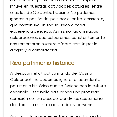
El abundante patrimonio histórico de España
influye en nuestras actividades actuales, entre
ellas las de Goldenbet Casino. No podemos
ignorar la pasión del país por el entretenimiento,
que contribuye un toque único a cada
experiencia de juego. Asimismo, las animadas
celebraciones que celebramos constantemente
nos rememoran nuestro afecto común por la
alegría y la camaradería.
Rico patrimonio histórico
Al descubrir el atractivo mundo del Casino
Goldenbet, no debemos ignorar el abundante
patrimonio histórico que se fusiona con la cultura
española. Este bello país brinda una profunda
conexión con su pasado, donde las costumbres
dan forma a nuestro actualidad y porvenir.
Aquí hay algunos elementos que resaltan esta