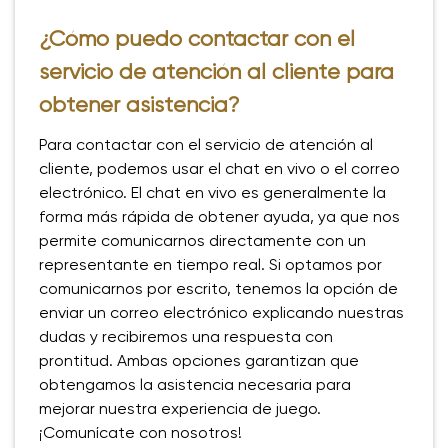
¿Cómo puedo contactar con el
servicio de atención al cliente para
obtener asistencia?
Para contactar con el servicio de atención al
cliente, podemos usar el chat en vivo o el correo
electrónico. El chat en vivo es generalmente la
forma más rápida de obtener ayuda, ya que nos
permite comunicarnos directamente con un
representante en tiempo real. Si optamos por
comunicarnos por escrito, tenemos la opción de
enviar un correo electrónico explicando nuestras
dudas y recibiremos una respuesta con
prontitud. Ambas opciones garantizan que
obtengamos la asistencia necesaria para
mejorar nuestra experiencia de juego.
¡Comunícate con nosotros!