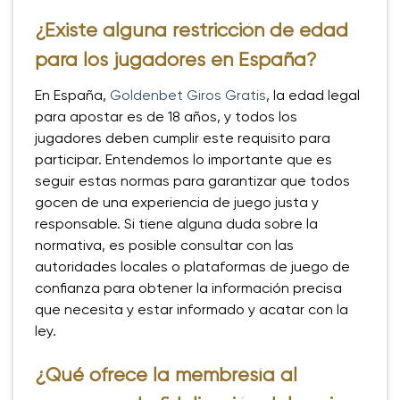
¿Existe alguna restricción de edad
para los jugadores en España?
En España,
Goldenbet Giros Gratis
, la edad legal
para apostar es de 18 años, y todos los
jugadores deben cumplir este requisito para
participar. Entendemos lo importante que es
seguir estas normas para garantizar que todos
gocen de una experiencia de juego justa y
responsable. Si tiene alguna duda sobre la
normativa, es posible consultar con las
autoridades locales o plataformas de juego de
confianza para obtener la información precisa
que necesita y estar informado y acatar con la
ley.
¿Qué ofrece la membresía al