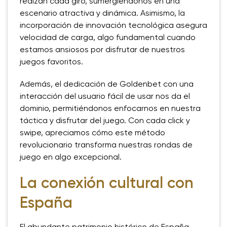
realzan cada giro, sumergiéndonos en una
escenario atractiva y dinámica. Asimismo, la
incorporación de innovación tecnológica asegura
velocidad de carga, algo fundamental cuando
estamos ansiosos por disfrutar de nuestros
juegos favoritos.
Además, el dedicación de Goldenbet con una
interacción del usuario fácil de usar nos da el
dominio, permitiéndonos enfocarnos en nuestra
táctica y disfrutar del juego. Con cada click y
swipe, apreciamos cómo este método
revolucionario transforma nuestras rondas de
juego en algo excepcional.
La conexión cultural con
España