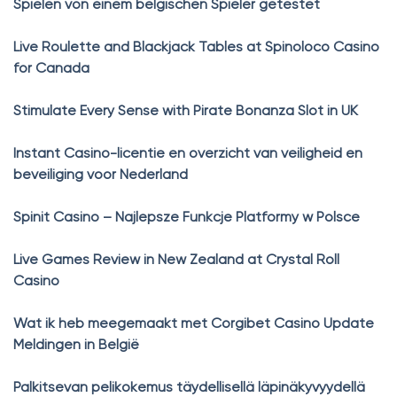
Spielen von einem belgischen Spieler getestet
Live Roulette and Blackjack Tables at Spinoloco Casino
for Canada
Stimulate Every Sense with Pirate Bonanza Slot in UK
Instant Casino-licentie en overzicht van veiligheid en
beveiliging voor Nederland
Spinit Casino – Najlepsze Funkcje Platformy w Polsce
Live Games Review in New Zealand at Crystal Roll
Casino
Wat ik heb meegemaakt met Corgibet Casino Update
Meldingen in België
Palkitsevan pelikokemus täydellisellä läpinäkyvyydellä