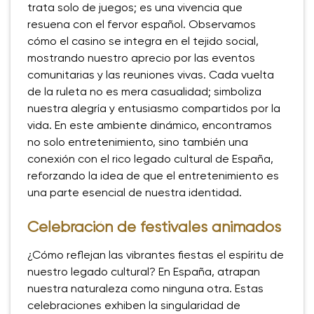
trata solo de juegos; es una vivencia que
resuena con el fervor español. Observamos
cómo el casino se integra en el tejido social,
mostrando nuestro aprecio por las eventos
comunitarias y las reuniones vivas. Cada vuelta
de la ruleta no es mera casualidad; simboliza
nuestra alegría y entusiasmo compartidos por la
vida. En este ambiente dinámico, encontramos
no solo entretenimiento, sino también una
conexión con el rico legado cultural de España,
reforzando la idea de que el entretenimiento es
una parte esencial de nuestra identidad.
Celebración de festivales animados
¿Cómo reflejan las vibrantes fiestas el espíritu de
nuestro legado cultural? En España, atrapan
nuestra naturaleza como ninguna otra. Estas
celebraciones exhiben la singularidad de