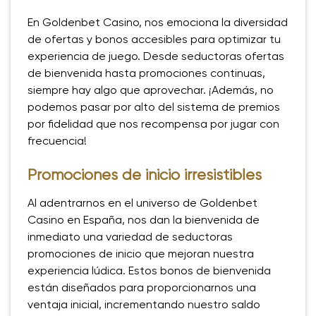
En Goldenbet Casino, nos emociona la diversidad
de ofertas y bonos accesibles para optimizar tu
experiencia de juego. Desde seductoras ofertas
de bienvenida hasta promociones continuas,
siempre hay algo que aprovechar. ¡Además, no
podemos pasar por alto del sistema de premios
por fidelidad que nos recompensa por jugar con
frecuencia!
Promociones de inicio irresistibles
Al adentrarnos en el universo de Goldenbet
Casino en España, nos dan la bienvenida de
inmediato una variedad de seductoras
promociones de inicio que mejoran nuestra
experiencia lúdica. Estos bonos de bienvenida
están diseñados para proporcionarnos una
ventaja inicial, incrementando nuestro saldo