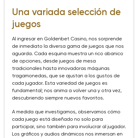
Una variada selección de
juegos
Al ingresar en Goldenbet Casino, nos sorprende
de inmediato la diversa gama de juegos que nos
aguarda. Cada esquina muestra un rico abanico
de opciones, desde juegos de mesa
tradicionales hasta innovadoras máquinas
tragamonedas, que se ajustan a los gustos de
cada jugador. Esta variedad de juegos es
fundamental; nos anima a volver una y otra vez,
descubriendo siempre nuevos favoritos.
A medida que investigamos, observamos cómo
cada juego está diseñado no solo para
participar, sino también para involucrar al jugador.
Los gráficos y audios dinámicos nos inmersan en