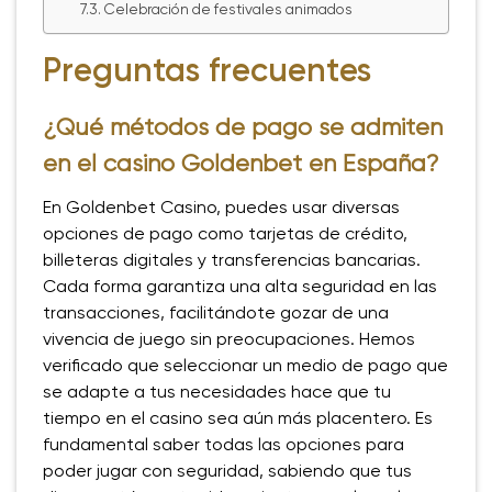
Celebración de festivales animados
Preguntas frecuentes
¿Qué métodos de pago se admiten
en el casino Goldenbet en España?
En Goldenbet Casino, puedes usar diversas
opciones de pago como tarjetas de crédito,
billeteras digitales y transferencias bancarias.
Cada forma garantiza una alta seguridad en las
transacciones, facilitándote gozar de una
vivencia de juego sin preocupaciones. Hemos
verificado que seleccionar un medio de pago que
se adapte a tus necesidades hace que tu
tiempo en el casino sea aún más placentero. Es
fundamental saber todas las opciones para
poder jugar con seguridad, sabiendo que tus