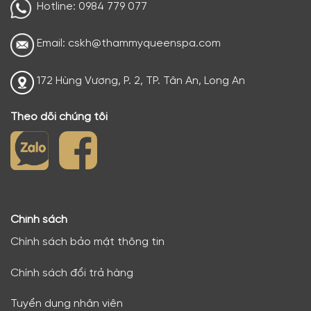
Hotline: 0984 779 077
Email: cskh@thammyqueenspa.com
172 Hùng Vương, P. 2, TP. Tân An, Long An
Theo dõi chúng tôi
Chính sách
Chính sách bảo mật thông tin
Chính sách đổi trả hàng
Tuyển dụng nhân viên