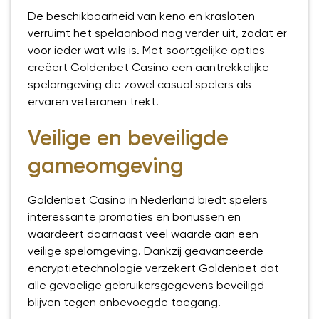
De beschikbaarheid van keno en krasloten
verruimt het spelaanbod nog verder uit, zodat er
voor ieder wat wils is. Met soortgelijke opties
creëert Goldenbet Casino een aantrekkelijke
spelomgeving die zowel casual spelers als
ervaren veteranen trekt.
Veilige en beveiligde
gameomgeving
Goldenbet Casino in Nederland biedt spelers
interessante promoties en bonussen en
waardeert daarnaast veel waarde aan een
veilige spelomgeving. Dankzij geavanceerde
encryptietechnologie verzekert Goldenbet dat
alle gevoelige gebruikersgegevens beveiligd
blijven tegen onbevoegde toegang.