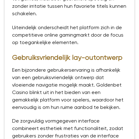
zonder irritatie tussen hun favoriete titels kunnen
schakelen.
Uiteindelijk onderscheidt het platform zich in de
competitieve online gamingmarkt door de focus
op toegankelijke elementen.
Gebruiksvriendelijk lay-outontwerp
Een bijzondere gebruikerservaring is afhankelijk
van een gebruiksvriendelijk ontwerp dat
vloeiende navigatie mogelijk maakt. Goldenbet
Casino blinkt uit in het bieden van een
gemakkelijk platform voor spelers, waardoor het
eenvoudig is om hun ruime aanbod te bekijken.
De zorgvuldig vormgegeven interface
combineert esthetiek met functionaliteit, zodat
gebruikers zonder frustraties van de interface