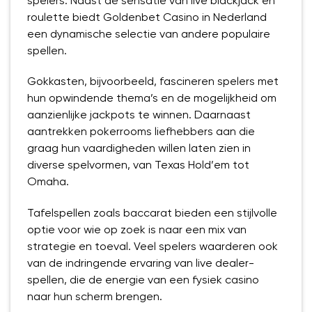
spelers. Naast de sensatie van live blackjack en
roulette biedt Goldenbet Casino in Nederland
een dynamische selectie van andere populaire
spellen.
Gokkasten, bijvoorbeeld, fascineren spelers met
hun opwindende thema’s en de mogelijkheid om
aanzienlijke jackpots te winnen. Daarnaast
aantrekken pokerrooms liefhebbers aan die
graag hun vaardigheden willen laten zien in
diverse spelvormen, van Texas Hold’em tot
Omaha.
Tafelspellen zoals baccarat bieden een stijlvolle
optie voor wie op zoek is naar een mix van
strategie en toeval. Veel spelers waarderen ook
van de indringende ervaring van live dealer-
spellen, die de energie van een fysiek casino
naar hun scherm brengen.