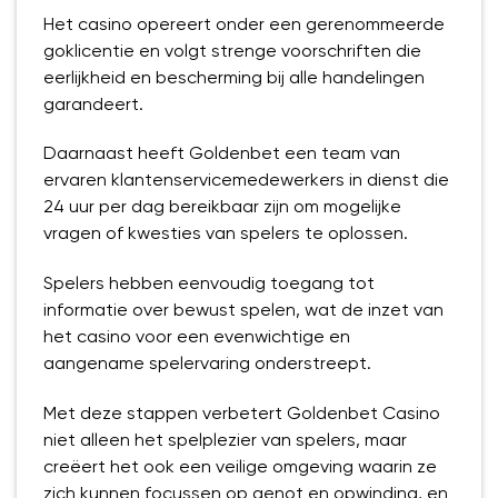
Het casino opereert onder een gerenommeerde
goklicentie en volgt strenge voorschriften die
eerlijkheid en bescherming bij alle handelingen
garandeert.
Daarnaast heeft Goldenbet een team van
ervaren klantenservicemedewerkers in dienst die
24 uur per dag bereikbaar zijn om mogelijke
vragen of kwesties van spelers te oplossen.
Spelers hebben eenvoudig toegang tot
informatie over bewust spelen, wat de inzet van
het casino voor een evenwichtige en
aangename spelervaring onderstreept.
Met deze stappen verbetert Goldenbet Casino
niet alleen het spelplezier van spelers, maar
creëert het ook een veilige omgeving waarin ze
zich kunnen focussen op genot en opwinding, en