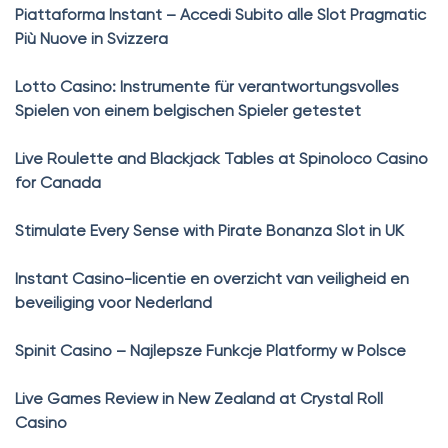
Piattaforma Instant – Accedi Subito alle Slot Pragmatic
Più Nuove in Svizzera
Lotto Casino: Instrumente für verantwortungsvolles
Spielen von einem belgischen Spieler getestet
Live Roulette and Blackjack Tables at Spinoloco Casino
for Canada
Stimulate Every Sense with Pirate Bonanza Slot in UK
Instant Casino-licentie en overzicht van veiligheid en
beveiliging voor Nederland
Spinit Casino – Najlepsze Funkcje Platformy w Polsce
Live Games Review in New Zealand at Crystal Roll
Casino