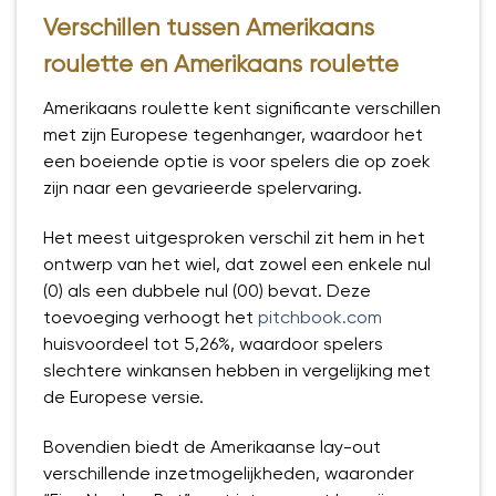
Verschillen tussen Amerikaans
roulette en Amerikaans roulette
Amerikaans roulette kent significante verschillen
met zijn Europese tegenhanger, waardoor het
een boeiende optie is voor spelers die op zoek
zijn naar een gevarieerde spelervaring.
Het meest uitgesproken verschil zit hem in het
ontwerp van het wiel, dat zowel een enkele nul
(0) als een dubbele nul (00) bevat. Deze
toevoeging verhoogt het
pitchbook.com
huisvoordeel tot 5,26%, waardoor spelers
slechtere winkansen hebben in vergelijking met
de Europese versie.
Bovendien biedt de Amerikaanse lay-out
verschillende inzetmogelijkheden, waaronder