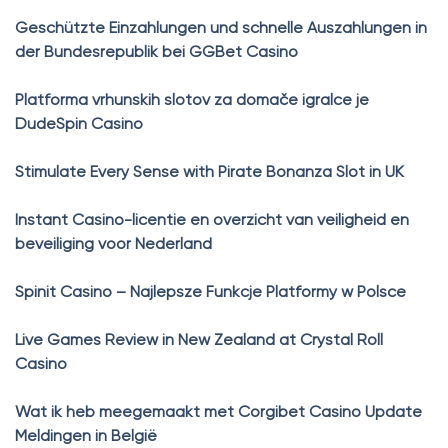
Geschützte Einzahlungen und schnelle Auszahlungen in
der Bundesrepublik bei GGBet Casino
Platforma vrhunskih slotov za domače igralce je
DudeSpin Casino
Stimulate Every Sense with Pirate Bonanza Slot in UK
Instant Casino-licentie en overzicht van veiligheid en
beveiliging voor Nederland
Spinit Casino – Najlepsze Funkcje Platformy w Polsce
Live Games Review in New Zealand at Crystal Roll
Casino
Wat ik heb meegemaakt met Corgibet Casino Update
Meldingen in België