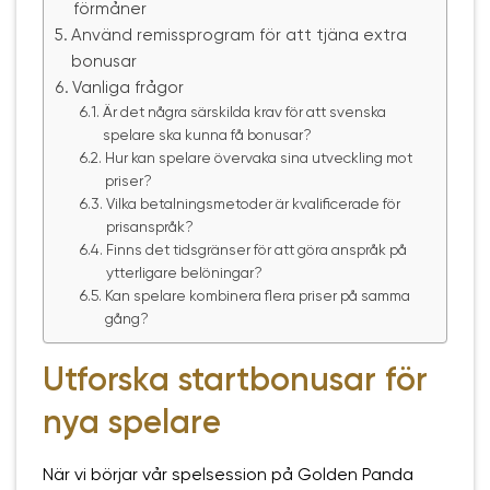
förmåner
Använd remissprogram för att tjäna extra
bonusar
Vanliga frågor
Är det några särskilda krav för att svenska
spelare ska kunna få bonusar?
Hur kan spelare övervaka sina utveckling mot
priser?
Vilka betalningsmetoder är kvalificerade för
prisanspråk?
Finns det tidsgränser för att göra anspråk på
ytterligare belöningar?
Kan spelare kombinera flera priser på samma
gång?
Utforska startbonusar för
nya spelare
När vi börjar vår spelsession på Golden Panda