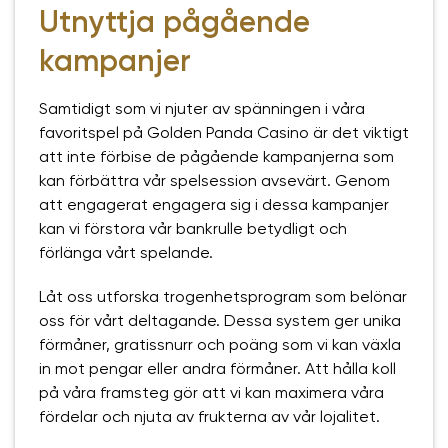
Utnyttja pågående
kampanjer
Samtidigt som vi njuter av spänningen i våra
favoritspel på Golden Panda Casino är det viktigt
att inte förbise de pågående kampanjerna som
kan förbättra vår spelsession avsevärt. Genom
att engagerat engagera sig i dessa kampanjer
kan vi förstora vår bankrulle betydligt och
förlänga vårt spelande.
Låt oss utforska trogenhetsprogram som belönar
oss för vårt deltagande. Dessa system ger unika
förmåner, gratissnurr och poäng som vi kan växla
in mot pengar eller andra förmåner. Att hålla koll
på våra framsteg gör att vi kan maximera våra
fördelar och njuta av frukterna av vår lojalitet.