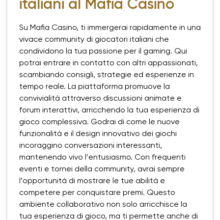
italiani al Mafia Casino
Su Mafia Casino, ti immergerai rapidamente in una
vivace community di giocatori italiani che
condividono la tua passione per il gaming. Qui
potrai entrare in contatto con altri appassionati,
scambiando consigli, strategie ed esperienze in
tempo reale. La piattaforma promuove la
convivialità attraverso discussioni animate e
forum interattivi, arricchendo la tua esperienza di
gioco complessiva. Godrai di come le nuove
funzionalità e il design innovativo dei giochi
incoraggino conversazioni interessanti,
mantenendo vivo l’entusiasmo. Con frequenti
eventi e tornei della community, avrai sempre
l’opportunità di mostrare le tue abilità e
competere per conquistare premi. Questo
ambiente collaborativo non solo arricchisce la
tua esperienza di gioco, ma ti permette anche di