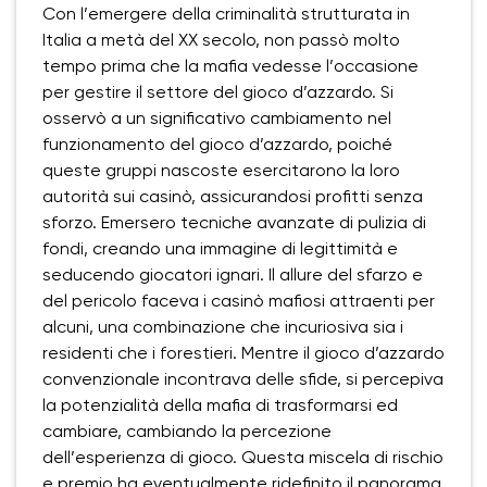
Con l’emergere della criminalità strutturata in
Italia a metà del XX secolo, non passò molto
tempo prima che la mafia vedesse l’occasione
per gestire il settore del gioco d’azzardo. Si
osservò a un significativo cambiamento nel
funzionamento del gioco d’azzardo, poiché
queste gruppi nascoste esercitarono la loro
autorità sui casinò, assicurandosi profitti senza
sforzo. Emersero tecniche avanzate di pulizia di
fondi, creando una immagine di legittimità e
seducendo giocatori ignari. Il allure del sfarzo e
del pericolo faceva i casinò mafiosi attraenti per
alcuni, una combinazione che incuriosiva sia i
residenti che i forestieri. Mentre il gioco d’azzardo
convenzionale incontrava delle sfide, si percepiva
la potenzialità della mafia di trasformarsi ed
cambiare, cambiando la percezione
dell’esperienza di gioco. Questa miscela di rischio
e premio ha eventualmente ridefinito il panorama