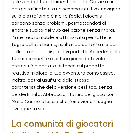
utilizzando il tuo strumento mobile. Grazie a un
design raffinato e a un schema intuitivo, navigare
sulla piattaforma è molto facile. I giochi si
caricano senza problemi, permettendoti di
entrare subito nel vivo dell’azione senza ritardi.
L’interfaccia mobile è ottimizzata per tutte le
taglie dello schermo, risultando perfetta sia per
cellulari che per dispositivi portatili. Accedere alle
tue macchinette o ai tuoi giochi da tavolo
preferiti è a portata di tocco e il progetto
reattivo migliora la tua avventura complessiva.
Inoltre, potrai usufruire delle stesse
caratteristiche della versione desktop, senza
perderti nulla. Abbraccia il futuro del gioco con
Mafia Casino e lascia che l’emozione ti segua
ovunque tu sia.
La comunità di giocatori