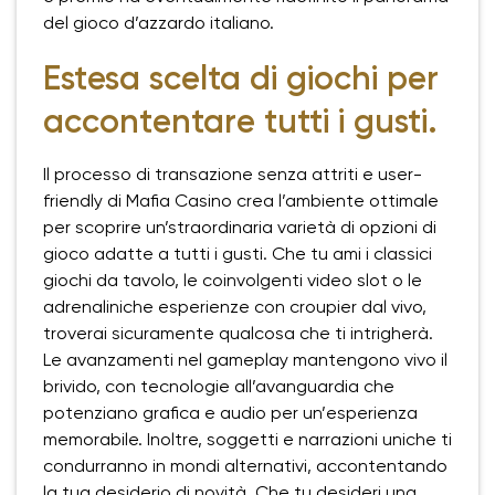
del gioco d’azzardo italiano.
Estesa scelta di giochi per
accontentare tutti i gusti.
Il processo di transazione senza attriti e user-
friendly di Mafia Casino crea l’ambiente ottimale
per scoprire un’straordinaria varietà di opzioni di
gioco adatte a tutti i gusti. Che tu ami i classici
giochi da tavolo, le coinvolgenti video slot o le
adrenaliniche esperienze con croupier dal vivo,
troverai sicuramente qualcosa che ti intrigherà.
Le avanzamenti nel gameplay mantengono vivo il
brivido, con tecnologie all’avanguardia che
potenziano grafica e audio per un’esperienza
memorabile. Inoltre, soggetti e narrazioni uniche ti
condurranno in mondi alternativi, accontentando
la tua desiderio di novità. Che tu desideri una