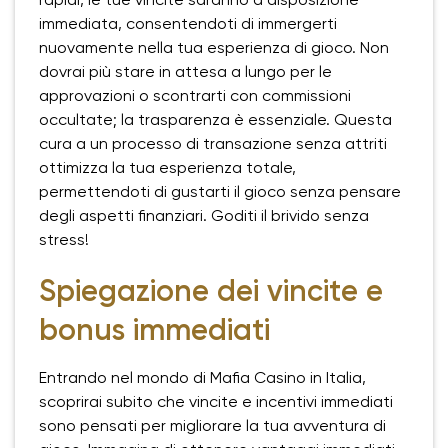
rapidi, le tue vincite saranno a disposizione
immediata, consentendoti di immergerti
nuovamente nella tua esperienza di gioco. Non
dovrai più stare in attesa a lungo per le
approvazioni o scontrarti con commissioni
occultate; la trasparenza è essenziale. Questa
cura a un processo di transazione senza attriti
ottimizza la tua esperienza totale,
permettendoti di gustarti il gioco senza pensare
degli aspetti finanziari. Goditi il brivido senza
stress!
Spiegazione dei vincite e
bonus immediati
Entrando nel mondo di Mafia Casino in Italia,
scoprirai subito che vincite e incentivi immediati
sono pensati per migliorare la tua avventura di