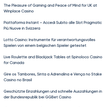
The Pleasure of Gaming and Peace of Mind for UK at
Winplace Casino
Piattaforma Instant – Accedi Subito alle Slot Pragmatic
Più Nuove in Svizzera
Lotto Casino: Instrumente für verantwortungsvolles
Spielen von einem belgischen Spieler getestet
Live Roulette and Blackjack Tables at Spinoloco Casino
for Canada
Gire os Tambores, Sinta a Adrenalina e Vença no Stake
Casino no Brasil
Geschützte Einzahlungen und schnelle Auszahlungen in
der Bundesrepublik bei GGBet Casino