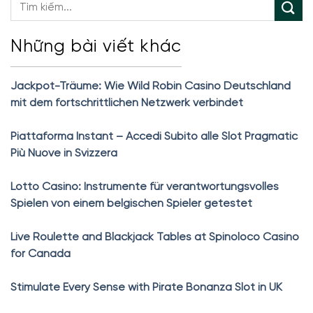
Những bài viết khác
Jackpot-Träume: Wie Wild Robin Casino Deutschland
mit dem fortschrittlichen Netzwerk verbindet
Piattaforma Instant – Accedi Subito alle Slot Pragmatic
Più Nuove in Svizzera
Lotto Casino: Instrumente für verantwortungsvolles
Spielen von einem belgischen Spieler getestet
Live Roulette and Blackjack Tables at Spinoloco Casino
for Canada
Stimulate Every Sense with Pirate Bonanza Slot in UK