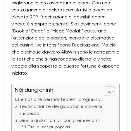
migliorano la loro avventura di gioco. Con una
vasta gamma di jackpot cumulativi e giochi ad
elevato RTP, l’eccitazione di possibili enormi
vincite è sempre presente. Slot avvincenti come
“Book of Dead” e “Mega Moolah” catturano
l’attenzione dei giocatori, mentre le alternative
del casinò live intensificano l’eccitazione. Ma ciò
che distingue davvero AlaWin sono le narrazioni e
le tattiche che si nascondono dietro le vincite. Il
viaggio alla scoperta di queste fortune è appena
iniziato.
Nội dung chính
L’emozione dei montepremi progressivi
Testimonianze dei giocatori e storie di
successo
Giochi di slot famosi con premi enormi
Titoli di slot più popolari