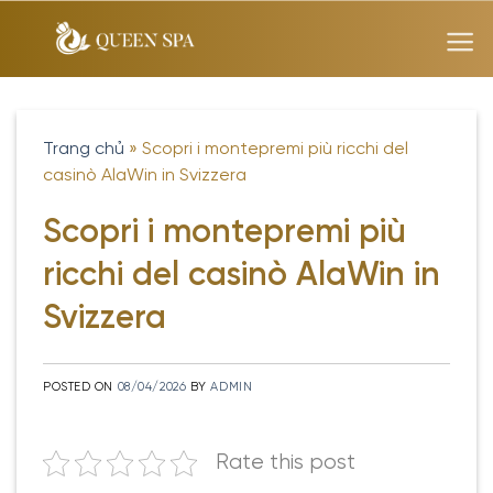
Skip
to
content
Trang chủ
»
Scopri i montepremi più ricchi del
casinò AlaWin in Svizzera
Scopri i montepremi più
ricchi del casinò AlaWin in
Svizzera
POSTED ON
08/04/2026
BY
ADMIN
Rate this post