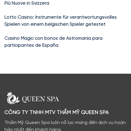
Più Nuove in Svizzera
Lotto Casino: Instrumente für verantwortungsvolles
Spielen von einem belgischen Spieler getestet
Casino Magic con bonos de Astromania para
participantes de España
CÔNG TY TNHH MTV THẨM MỸ QUEEN SPA
Thẩm Mỹ Queen Spa luôn nỗ lực mang đến dịch vụ hoàn
hảo nhất đến khách hàng.