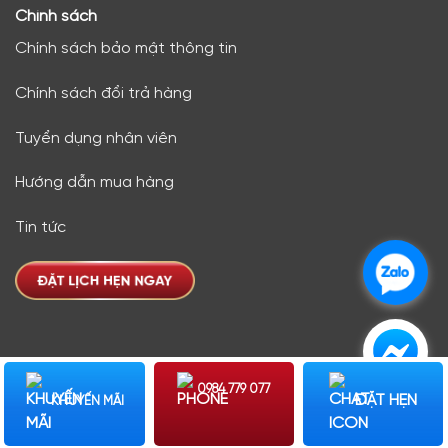
Chính sách
Chính sách bảo mật thông tin
Chính sách đổi trả hàng
Tuyển dụng nhân viên
Hướng dẫn mua hàng
Tin tức
.
.
Copyright 2026 © Design by QUEEN SPA
0984 779 077
ĐẶT HẸN
Copyright © 2022 Công Ty CP Tập Đoàn Queen Spa. All
KHUYẾN MÃI
Right Reserved.