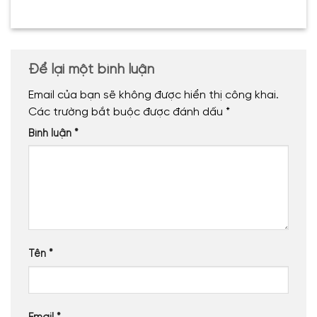
Để lại một bình luận
Email của bạn sẽ không được hiển thị công khai.
Các trường bắt buộc được đánh dấu
*
Bình luận
*
Tên
*