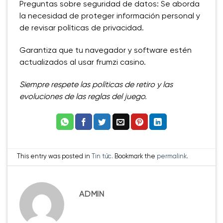
Preguntas sobre seguridad de datos: Se aborda
la necesidad de proteger información personal y
de revisar políticas de privacidad.
Garantiza que tu navegador y software estén
actualizados al usar frumzi casino.
Siempre respete las políticas de retiro y las
evoluciones de las reglas del juego.
This entry was posted in
Tin tức
. Bookmark the
permalink
.
ADMIN