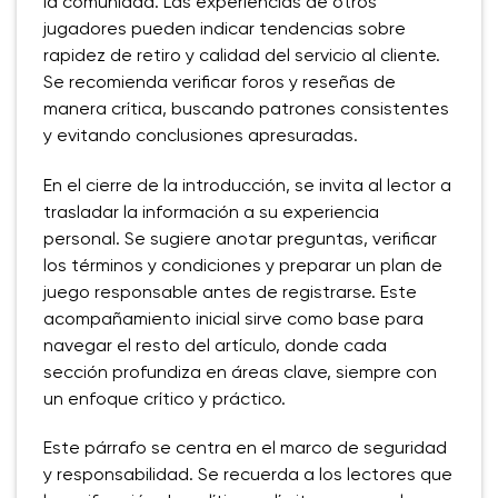
la comunidad. Las experiencias de otros
jugadores pueden indicar tendencias sobre
rapidez de retiro y calidad del servicio al cliente.
Se recomienda verificar foros y reseñas de
manera crítica, buscando patrones consistentes
y evitando conclusiones apresuradas.
En el cierre de la introducción, se invita al lector a
trasladar la información a su experiencia
personal. Se sugiere anotar preguntas, verificar
los términos y condiciones y preparar un plan de
juego responsable antes de registrarse. Este
acompañamiento inicial sirve como base para
navegar el resto del artículo, donde cada
sección profundiza en áreas clave, siempre con
un enfoque crítico y práctico.
Este párrafo se centra en el marco de seguridad
y responsabilidad. Se recuerda a los lectores que