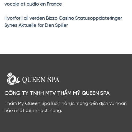
vocale et audio en France
Hvorfor i all verden Bizzo Casino Statusoppdateringer
Synes Aktuelle for Den Spiller
CÔNG TY TNHH MTV THẨM MỸ QUEEN SPA
Thẩm Mỹ Queen Spa luôn nỗ lực mang đến dịch vụ hoàn
hảo nhất đến khách hàng.