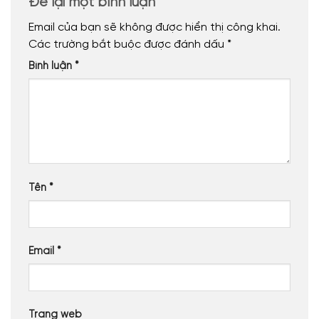
Để lại một bình luận
Email của bạn sẽ không được hiển thị công khai.
Các trường bắt buộc được đánh dấu
*
Bình luận
*
Tên
*
Email
*
Trang web