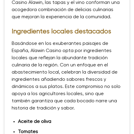
Casino Alawin, las tapas y el vino conforman una
acogedora combinación de delicias culinarias
que mejoran la experiencia de la comunidad.
Ingredientes locales destacados
Basándose en los exuberantes paisajes de
España, Alawin Casino opta por ingredientes
locales que reflejan la abundante tradición
culinaria de la región. Con un enfoque en el
abastecimiento local, celebran la diversidad de
ingredientes añadiendo sabores frescos y
dinámicos a sus platos. Este compromiso no solo
apoya a los agricultores locales, sino que
también garantiza que cada bocado narre una
historia de tradición y sabor.
Aceite de oliva
Tomates