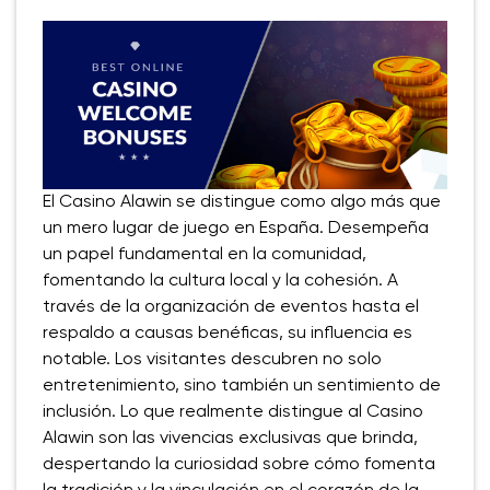
El Casino Alawin se distingue como algo más que
un mero lugar de juego en España. Desempeña
un papel fundamental en la comunidad,
fomentando la cultura local y la cohesión. A
través de la organización de eventos hasta el
respaldo a causas benéficas, su influencia es
notable. Los visitantes descubren no solo
entretenimiento, sino también un sentimiento de
inclusión. Lo que realmente distingue al Casino
Alawin son las vivencias exclusivas que brinda,
despertando la curiosidad sobre cómo fomenta