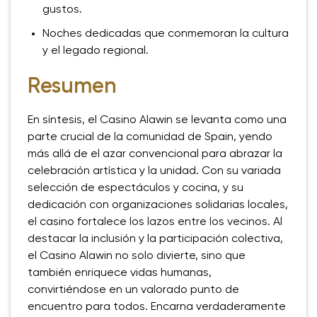
gustos.
Noches dedicadas que conmemoran la cultura
y el legado regional.
Resumen
En síntesis, el Casino Alawin se levanta como una
parte crucial de la comunidad de Spain, yendo
más allá de el azar convencional para abrazar la
celebración artística y la unidad. Con su variada
selección de espectáculos y cocina, y su
dedicación con organizaciones solidarias locales,
el casino fortalece los lazos entre los vecinos. Al
destacar la inclusión y la participación colectiva,
el Casino Alawin no solo divierte, sino que
también enriquece vidas humanas,
convirtiéndose en un valorado punto de
encuentro para todos. Encarna verdaderamente