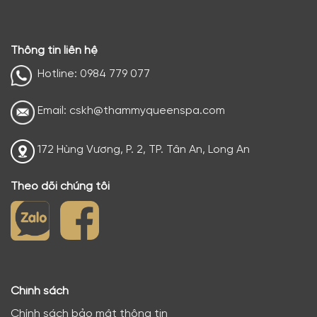
Thông tin liên hệ
Hotline: 0984 779 077
Email: cskh@thammyqueenspa.com
172 Hùng Vương, P. 2, TP. Tân An, Long An
Theo dõi chúng tôi
Chính sách
Chính sách bảo mật thông tin