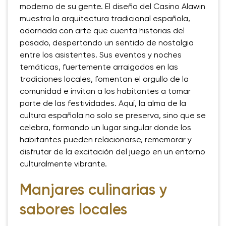
moderno de su gente. El diseño del Casino Alawin
muestra la arquitectura tradicional española,
adornada con arte que cuenta historias del
pasado, despertando un sentido de nostalgia
entre los asistentes. Sus eventos y noches
temáticas, fuertemente arraigados en las
tradiciones locales, fomentan el orgullo de la
comunidad e invitan a los habitantes a tomar
parte de las festividades. Aquí, la alma de la
cultura española no solo se preserva, sino que se
celebra, formando un lugar singular donde los
habitantes pueden relacionarse, rememorar y
disfrutar de la excitación del juego en un entorno
culturalmente vibrante.
Manjares culinarias y
sabores locales