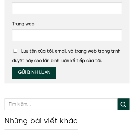
Trang web
Lưu tên của tôi, email, và trang web trong trình
duyệt này cho lần bình luận kế tiếp của tôi.
Những bài viết khác