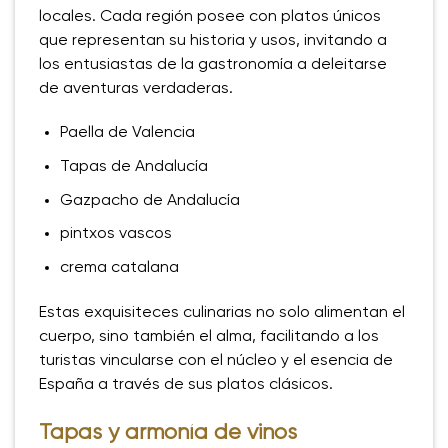
locales. Cada región posee con platos únicos
que representan su historia y usos, invitando a
los entusiastas de la gastronomía a deleitarse
de aventuras verdaderas.
Paella de Valencia
Tapas de Andalucía
Gazpacho de Andalucía
pintxos vascos
crema catalana
Estas exquisiteces culinarias no solo alimentan el
cuerpo, sino también el alma, facilitando a los
turistas vincularse con el núcleo y el esencia de
España a través de sus platos clásicos.
Tapas y armonía de vinos