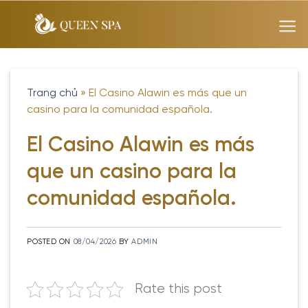
Skip
to
content
Trang chủ
»
El Casino Alawin es más que un
casino para la comunidad española.
El Casino Alawin es más
que un casino para la
comunidad española.
POSTED ON
08/04/2026
BY
ADMIN
Rate this post