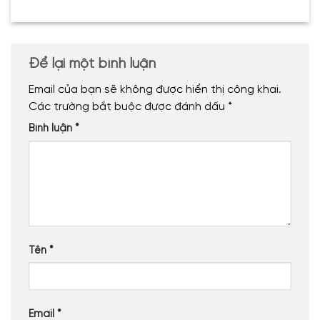
Để lại một bình luận
Email của bạn sẽ không được hiển thị công khai.
Các trường bắt buộc được đánh dấu
*
Bình luận
*
Tên
*
Email
*