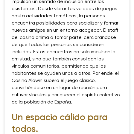
impulsan un sentido de inclusión entre los
asistentes. Desde vibrantes veladas de juegos
hasta actividades temáticas, la personas
encuentra posibilidades para socializar y formar
nuevos amigos en un entorno acogedor. El staff
del casino anima a tomar parte, cerciorándose
de que todas las personas se consideren
incluidos. Estos encuentros no solo impulsan la
amistad, sino que también consolidan los
vínculos comunitarios, permitiendo que los
habitantes se ayuden unos a otros. Por ende, el
Casino Alawin supera el juego clásico,
convirtiéndose en un lugar de reunión para
cultivar vínculos y enriquecer el espíritu colectivo
de la población de España.
Un espacio cálido para
todos.