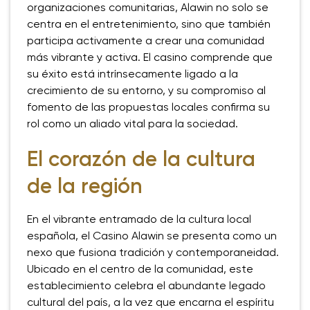
organizaciones comunitarias, Alawin no solo se
centra en el entretenimiento, sino que también
participa activamente a crear una comunidad
más vibrante y activa. El casino comprende que
su éxito está intrínsecamente ligado a la
crecimiento de su entorno, y su compromiso al
fomento de las propuestas locales confirma su
rol como un aliado vital para la sociedad.
El corazón de la cultura
de la región
En el vibrante entramado de la cultura local
española, el Casino Alawin se presenta como un
nexo que fusiona tradición y contemporaneidad.
Ubicado en el centro de la comunidad, este
establecimiento celebra el abundante legado
cultural del país, a la vez que encarna el espíritu