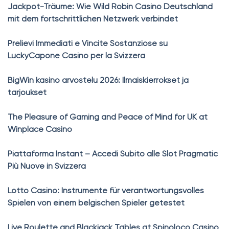
Jackpot-Träume: Wie Wild Robin Casino Deutschland
mit dem fortschrittlichen Netzwerk verbindet
Prelievi Immediati e Vincite Sostanziose su
LuckyCapone Casino per la Svizzera
BigWin kasino arvostelu 2026: Ilmaiskierrokset ja
tarjoukset
The Pleasure of Gaming and Peace of Mind for UK at
Winplace Casino
Piattaforma Instant – Accedi Subito alle Slot Pragmatic
Più Nuove in Svizzera
Lotto Casino: Instrumente für verantwortungsvolles
Spielen von einem belgischen Spieler getestet
Live Roulette and Blackjack Tables at Spinoloco Casino