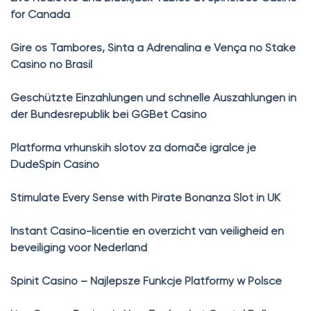
for Canada
Gire os Tambores, Sinta a Adrenalina e Vença no Stake
Casino no Brasil
Geschützte Einzahlungen und schnelle Auszahlungen in
der Bundesrepublik bei GGBet Casino
Platforma vrhunskih slotov za domače igralce je
DudeSpin Casino
Stimulate Every Sense with Pirate Bonanza Slot in UK
Instant Casino-licentie en overzicht van veiligheid en
beveiliging voor Nederland
Spinit Casino – Najlepsze Funkcje Platformy w Polsce