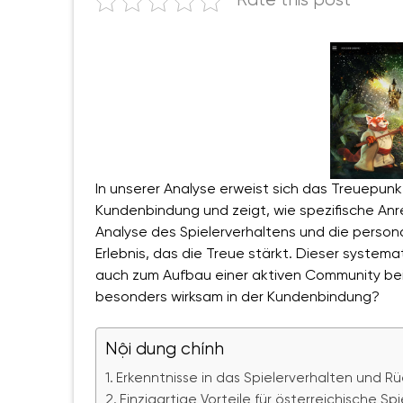
Rate this post
In unserer Analyse erweist sich das Treuepunk
Kundenbindung und zeigt, wie spezifische Anre
Analyse des Spielerverhaltens und die personal
Erlebnis, das die Treue stärkt. Dieser systema
auch zum Aufbau einer aktiven Community be
besonders wirksam in der Kundenbindung?
Nội dung chính
Erkenntnisse in das Spielerverhalten und 
Einzigartige Vorteile für österreichische Spi