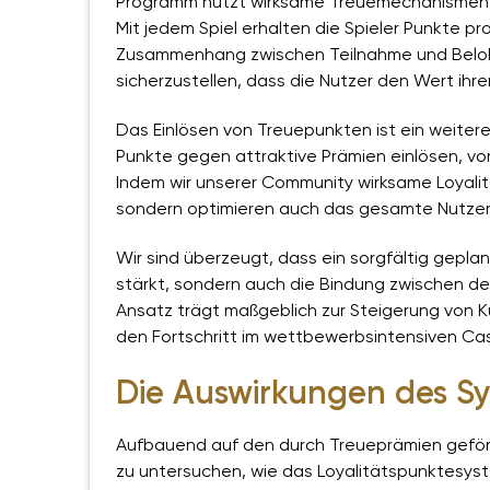
Programm nutzt wirksame Treuemechanismen, 
Mit jedem Spiel erhalten die Spieler Punkte pr
Zusammenhang zwischen Teilnahme und Belohn
sicherzustellen, dass die Nutzer den Wert ihrer
Das Einlösen von Treuepunkten ist ein weiter
Punkte gegen attraktive Prämien einlösen, v
Indem wir unserer Community wirksame Loyalit
sondern optimieren auch das gesamte Nutzere
Wir sind überzeugt, dass ein sorgfältig gepl
stärkt, sondern auch die Bindung zwischen dem
Ansatz trägt maßgeblich zur Steigerung von K
den Fortschritt im wettbewerbsintensiven Ca
Die Auswirkungen des Sy
Aufbauend auf den durch Treueprämien geförd
zu untersuchen, wie das Loyalitätspunktesyst