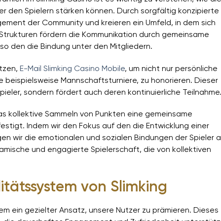
 den Spielern stärken können. Durch sorgfältig konzipierte
gement der Community und kreieren ein Umfeld, in dem sich
se Strukturen fördern die Kommunikation durch gemeinsame
o den die Bindung unter den Mitgliedern.
utzen,
E-Mail Slimking Casino Mobile
, um nicht nur persönliche
 beispielsweise Mannschaftsturniere, zu honorieren. Dieser
pieler, sondern fördert auch deren kontinuierliche Teilnahme
 das kollektive Sammeln von Punkten eine gemeinsame
stigt. Indem wir den Fokus auf den die Entwicklung einer
n wir die emotionalen und sozialen Bindungen der Spieler 
namische und engagierte Spielerschaft, die von kollektiven
itätssystem von Slimking
em ein gezielter Ansatz, unsere Nutzer zu prämieren. Dieses