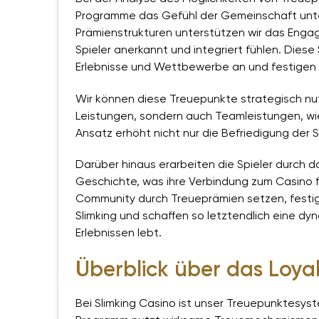
Programme das Gefühl der Gemeinschaft unter
Prämienstrukturen unterstützen wir das Enga
Spieler anerkannt und integriert fühlen. Die
Erlebnisse und Wettbewerbe an und festigen s
Wir können diese Treuepunkte strategisch n
Leistungen, sondern auch Teamleistungen, wie
Ansatz erhöht nicht nur die Befriedigung der S
Darüber hinaus erarbeiten die Spieler durch
Geschichte, was ihre Verbindung zum Casino fe
Community durch Treueprämien setzen, festige
Slimking und schaffen so letztendlich eine dy
Erlebnissen lebt.
Überblick über das Loyal
Bei Slimking Casino ist unser Treuepunktesyst