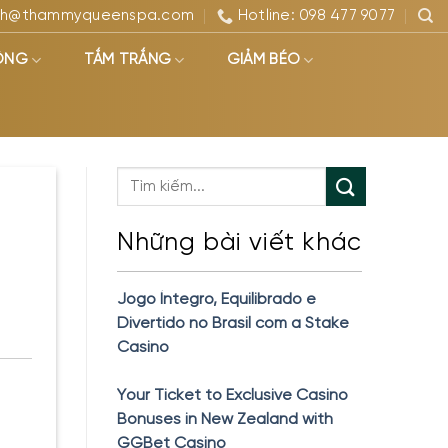
kh@thammyqueenspa.com
Hotline: 098 477 9077
LÔNG
TẮM TRẮNG
GIẢM BÉO
Những bài viết khác
Jogo Íntegro, Equilibrado e
Divertido no Brasil com a Stake
Casino
Your Ticket to Exclusive Casino
Bonuses in New Zealand with
GGBet Casino