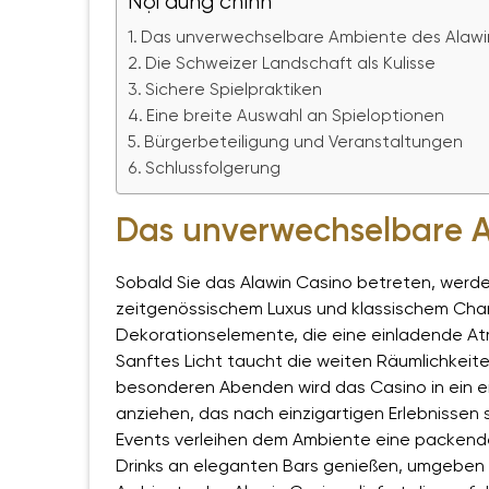
Nội dung chính
Das unverwechselbare Ambiente des Alawi
Die Schweizer Landschaft als Kulisse
Sichere Spielpraktiken
Eine breite Auswahl an Spieloptionen
Bürgerbeteiligung und Veranstaltungen
Schlussfolgerung
Das unverwechselbare A
Sobald Sie das Alawin Casino betreten, werd
zeitgenössischem Luxus und klassischem Char
Dekorationselemente, die eine einladende Atm
Sanftes Licht taucht die weiten Räumlichkeite
besonderen Abenden wird das Casino in ein ei
anziehen, das nach einzigartigen Erlebnissen
Events verleihen dem Ambiente eine packend
Drinks an eleganten Bars genießen, umgeben 