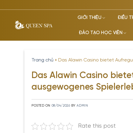
Skip
to
content
GIỚI THIỆU
ĐIỀU T
ĐÀO TẠO HỌC VIÊN
Trang chủ
»
Das Alawin Casino bietet Aufregu
Das Alawin Casino biete
ausgewogenes Spielerleb
POSTED ON
08/04/2026
BY
ADMIN
Rate this post