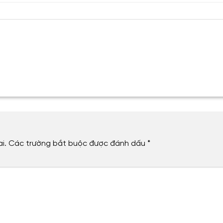
i.
Các trường bắt buộc được đánh dấu
*