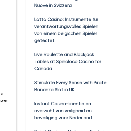
Nuove in Svizzera
Lotto Casino: Instrumente für
verantwortungsvolles Spielen
von einem belgischen Spieler
getestet
Live Roulette and Blackjack
Tables at Spinoloco Casino for
Canada
Stimulate Every Sense with Pirate
Bonanza Slot in UK
ne
sein
Instant Casino-licentie en
overzicht van veiligheid en
beveiliging voor Nederland