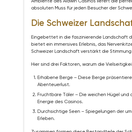
Ambiente des Alawin Casinos liefert die perf
absoluten Muss für jeden Besucher der Schwe
Die Schweizer Landschaft
Eingebettet in die faszinierende Landschaft d
bietet ein immersives Erlebnis, das Nervenkit
Schweizer Landschaft verstärkt die Stimmung
Hier sind drei Faktoren, warum die Vielseitigk
Erhabene Berge – Diese Berge präsentier
Abenteuerlust.
Fruchtbare Täler – Die weichen Hügel und d
Energie des Casinos.
Durchsichtige Seen – Spiegelungen der um
Erleben.
Zusammen formen diese Bestandteile der Sc