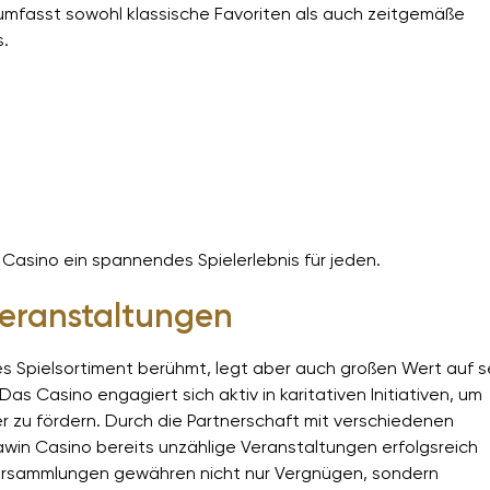
umfasst sowohl klassische Favoriten als auch zeitgemäße
s.
Casino ein spannendes Spielerlebnis für jeden.
Veranstaltungen
es Spielsortiment berühmt, legt aber auch großen Wert auf s
s Casino engagiert sich aktiv in karitativen Initiativen, um
r zu fördern. Durch die Partnerschaft mit verschiedenen
win Casino bereits unzählige Veranstaltungen erfolgsreich
Versammlungen gewähren nicht nur Vergnügen, sondern