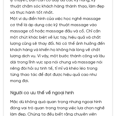
lý thuyết, bạn cần có đầy đủ các kỹ năng, kỹ
thuật chăm sóc khách hàng thành thạo, làm đẹp
và thực hành tốt nhất.
Một ví dụ điển hình của việc học nghề massage
cơ thể là áp dụng các kỹ thuật massage vào
massage cổ hoặc massage đầu và cổ. Chỉ cần
một chút khác biệt về lực tay, hiệu quả và chất
lượng cũng sẽ thay đổi. Nó có thể ảnh hưởng đến
khách hàng và khiến họ không hài lòng về chất
lượng dịch vụ. Vì vậy, một bước thành công và lâu
dài trong lĩnh vực spa nói chung và massage nói
riêng đòi hỏi sự tinh tế, tỉ mỉ và khéo léo trong
từng thao tác để đạt được hiệu quả cao như
mong đợi.
Người có ưu thế về ngoại hình
Mặc dù không quá quan trọng nhưng ngoại hình
đóng vai trò quan trọng trong việc lựa chọn nghề
làm đẹp. Chúng ta đều biết rằng chuyên viên