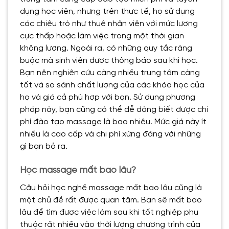
dụng học viên, nhưng trên thực tế, họ sử dụng
các chiêu trò như thuê nhân viên với mức lương
cực thấp hoặc làm việc trong một thời gian
không lương. Ngoài ra, có những quy tắc ràng
buộc mà sinh viên được thông báo sau khi học.
Bạn nên nghiên cứu càng nhiều trung tâm càng
tốt và so sánh chất lượng của các khóa học của
họ và giá cả phù hợp với bạn. Sử dụng phương
pháp này, bạn cũng có thể dễ dàng biết được chi
phí đào tạo massage là bao nhiêu. Mức giá này ít
nhiều là cao cấp và chi phí xứng đáng với những
gì bạn bỏ ra.
Học massage mất bao lâu?
Câu hỏi học nghề massage mất bao lâu cũng là
một chủ đề rất được quan tâm. Bạn sẽ mất bao
lâu để tìm được việc làm sau khi tốt nghiệp phụ
thuộc rất nhiều vào thời lượng chương trình của