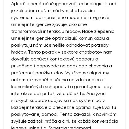
Aj keď je nenáročné ignorovať technológiu, ktorá
je základom naším múdrym chatovacím
systémom, poznanie jeho moderné integrácie
umelej inteligencie zjavuje, ako sme
transformovali interakciu hráčov. Naše zlepšenia
umelej inteligencie optimalizujú komunikáciu a
poskytujú nám účelnejšie odhadovať potreby
hráčov. Tento pokrok v sektore chatbotov nám
dovoľuje ponúkať kontextovú podporu a
prispôsobiť odpovede na podklade chovania a
preferencií používateľov. Využívame algoritmy
automatizovaného učenia na zdokonalenie
komunikačných schopností a garantujeme, aby
interakcie boli príťažlivé a dôležité. Analýzou
širokých súborov údajov sa náš systém učí z
každej interakcie a priebežne optimalizuje kvalitu
poskytovanej pomoci. Tento záväzok k novinkám
zvyšuje zážitok hráča a činí, že každá konverzácia
je zmysluplnejšia. Synergia vedomostí