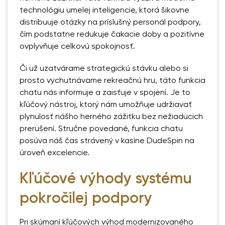
technológiu umelej inteligencie, ktorá šikovne
distribuuje otázky na príslušný personál podpory,
čím podstatne redukuje čakacie doby a pozitívne
ovplyvňuje celkovú spokojnosť.
Či už uzatvárame strategickú stávku alebo si
prosto vychutnávame rekreačnú hru, táto funkcia
chatu nás informuje a zaisťuje v spojení. Je to
kľúčový nástroj, ktorý nám umožňuje udržiavať
plynulosť nášho herného zážitku bez nežiaducich
prerušení. Stručne povedané, funkcia chatu
posúva náš čas strávený v kasíne DudeSpin na
úroveň excelencie.
Kľúčové výhody systému
pokročilej podpory
Pri skúmaní kľúčových výhod modernizovaného