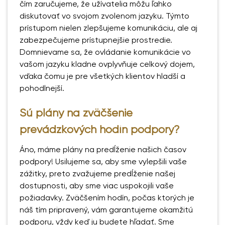
čím zaručujeme, že užívatelia môžu ľahko
diskutovať vo svojom zvolenom jazyku. Týmto
prístupom nielen zlepšujeme komunikáciu, ale aj
zabezpečujeme prístupnejšie prostredie.
Domnievame sa, že ovládanie komunikácie vo
vašom jazyku kladne ovplyvňuje celkový dojem,
vďaka čomu je pre všetkých klientov hladší a
pohodlnejší.
Sú plány na zväčšenie
prevádzkových hodín podpory?
Áno, máme plány na predĺženie našich časov
podpory! Usilujeme sa, aby sme vylepšili vaše
zážitky, preto zvažujeme predĺženie našej
dostupnosti, aby sme viac uspokojili vaše
požiadavky. Zväčšením hodín, počas ktorých je
náš tím pripravený, vám garantujeme okamžitú
podporu, vždy keď ju budete hľadať. Sme