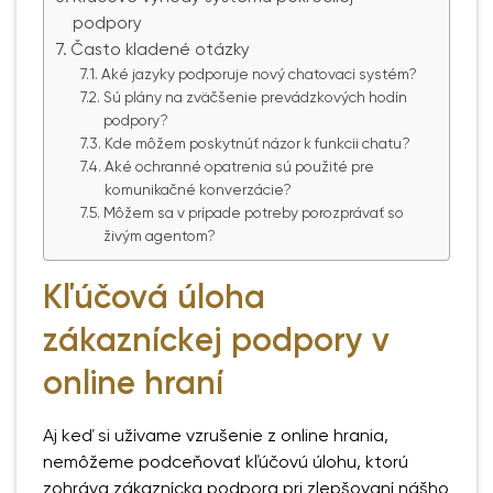
podpory
Často kladené otázky
Aké jazyky podporuje nový chatovací systém?
Sú plány na zväčšenie prevádzkových hodín
podpory?
Kde môžem poskytnúť názor k funkcii chatu?
Aké ochranné opatrenia sú použité pre
komunikačné konverzácie?
Môžem sa v prípade potreby porozprávať so
živým agentom?
Kľúčová úloha
zákazníckej podpory v
online hraní
Aj keď si užívame vzrušenie z online hrania,
nemôžeme podceňovať kľúčovú úlohu, ktorú
zohráva zákaznícka podpora pri zlepšovaní nášho