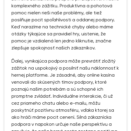
komplexného zážitku. Produktívna a pohotová
pomoc nielen rieši naše problémy, ale tiež
posilňuje pocit spoľahlivosti a oddanej podpory.
Keď narazíme na technické chyby alebo máme
otázky týkajúce sa pravidiel hry, uistenie, že
pomoc je vzdialená len jedno kliknutie, značne
zlepšuje spokojnosť našich zákazníkov.
Ďalej, vynikajúca podpora môže prevrátiť zložitý
zážitok na uspokojivý a posilniť našu náklonnosť k
hernej platforme. Je zásadné, aby online kasína
venovali do skúsených tímov podpory, ktoré
poznajú našim potrebám a sú schopné ich
promptne zvládať. Individuálne interakcie, či už
cez priameho chatu alebo e-mailu, môžu
poskytnúť pozitívnu atmosféru, vďaka ktorej sa
ako hráči máme pocit cenení. Silná zákaznícka
podpora v napokon určuje naše perspektívu a