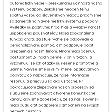
automaticky vedie k preskúmaniu účinnosti nášho
systému podpory. Získali sme neoceniteľnú
spätnú väzbu od slovenských hráčov, pričom sme
sa zamerali na hlavné metriky systému podpory.
Výsledky sú pozitívne; hráči hlásia výrazný nárast
uspokojenia používateľov. Naša zdokonalená
funkcia chatu zaisťuje rýchlejšie odpovede a
personalizovanú pomoc, čím podporuje pocit
prepojenia s naším tímom. Mnohí hráči oceňujú
dostupnosť 24 hodín denne, 7 dní v týždni, a
vyzdvihujú, že ich otázky sú riešené promptne a
účinne. Navyše sme si všimli menej opakovaných
dopytov, čo naznačuje, že naše informácie
rezonujú a prejavujú sa ako užitočné. Pri
pokračujúcom zlepšovaní našich procesov sa
sľubujeme zachovávať otvorené komunikačné
kanály, aby sme zabezpečili, že sa naši slovenskí
hráči budú cítiť podporení a zmocnení na svojich
herných cestách.