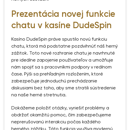
Prezentácia novej funkcie
chatu v kasíne DudeSpin
Kasíno DudeSpin práve spustilo novú funkciu
chatu, ktorá má podstatne pozdvihnúť náš herný
zážitok. Toto nové rozhranie chatu je navrhnuté
pre ideálne zapojenie používateľov a umožňuje
nám spojiť sa s pracovníkmi podpory v reálnom
čase. Pýši sa prehľadným rozložením, ktoré
zabezpečuje jednoduchú prechádzanie
diskusiami bez toho, aby sme stratili sústredenie
na naše herné stretnutia.
Dokážeme položiť otázky, vyriešiť problémy a
obdržať okamžitú pomoc, čím zabezpečujeme
neprerušovanú interakciu počas každého
herného zážitku. Táto funkcia využíva modernú