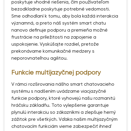
poskytuje vhodné riešenia, čím používateľom
bezodkladne poskytuje potrebné vedomosti.
Sme odhodlaní k tomu, aby bola každá interakcia
významná, a preto náš systém smart chatu
nanovo definuje podporu a premieňa možné
frustrácie na príležitosti na zapojenie a
uspokojenie. Vyskúšajte rozdiel, pretože
prekonávame komunikačné medzery s
neporovnateľnou agilitou.
Funkcie multijazyčnej podpory
V rámci rozširovania nášho smart chatovacieho
systému s nadšením uvádzame viacjazyčné
funkcie podpory, ktoré vyhovejú našu rozmanitú
hráčsku základňu. Toto vylepšenie garantuje
plynulú interakciu so zákazníkmi a zlepšuje herný
zážitok pre všetkých. Vďaka našim multijazyčným
chatovacím funkciám vieme zabezpečiť ihneď