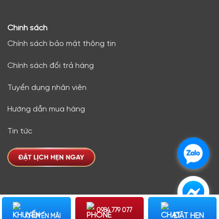
Chính sách
Chính sách bảo mật thông tin
Chính sách đổi trả hàng
Tuyển dụng nhân viên
Hướng dẫn mua hàng
Tin tức
.
.
Copyright 2026 © Design by QUEEN SPA
0984 779 077
ĐẶT HẸN
Copyright © 2022 Công Ty CP Tập Đoàn Queen Spa. All
KHUYẾN MÃI