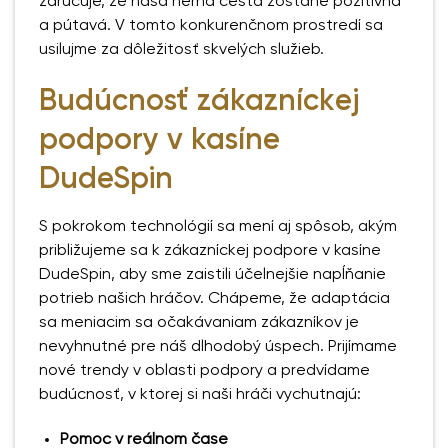
zaručuje, že naša herná cesta zostane pozitívna
a pútavá. V tomto konkurenčnom prostredí sa
usilujme za dôležitosť skvelých služieb.
Budúcnosť zákazníckej
podpory v kasíne
DudeSpin
S pokrokom technológií sa mení aj spôsob, akým
približujeme sa k zákazníckej podpore v kasíne
DudeSpin, aby sme zaistili účelnejšie napĺňanie
potrieb našich hráčov. Chápeme, že adaptácia
sa meniacim sa očakávaniam zákazníkov je
nevyhnutné pre náš dlhodobý úspech. Prijímame
nové trendy v oblasti podpory a predvídame
budúcnosť, v ktorej si naši hráči vychutnajú:
Pomoc v reálnom čase