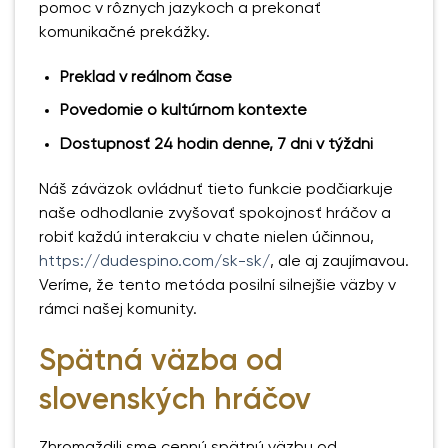
pomoc v rôznych jazykoch a prekonať
komunikačné prekážky.
Preklad v reálnom čase
Povedomie o kultúrnom kontexte
Dostupnosť 24 hodín denne, 7 dní v týždni
Náš záväzok ovládnuť tieto funkcie podčiarkuje
naše odhodlanie zvyšovať spokojnosť hráčov a
robiť každú interakciu v chate nielen účinnou,
https://dudespino.com/sk-sk/
, ale aj zaujímavou.
Veríme, že tento metóda posilní silnejšie väzby v
rámci našej komunity.
Spätná väzba od
slovenských hráčov
Zhromaždili sme cennú spätnú väzbu od