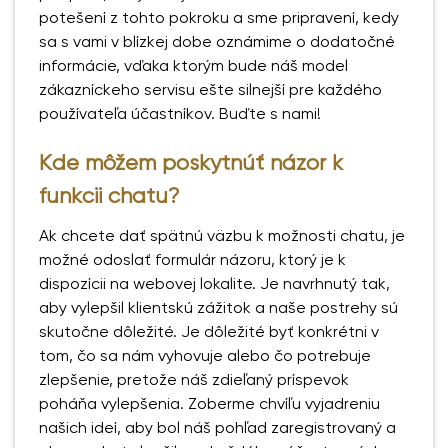
potešení z tohto pokroku a sme pripravení, kedy
sa s vami v blízkej dobe oznámime o dodatočné
informácie, vďaka ktorým bude náš model
zákazníckeho servisu ešte silnejší pre každého
používateľa účastníkov. Buďte s nami!
Kde môžem poskytnúť názor k
funkcii chatu?
Ak chcete dať spätnú väzbu k možnosti chatu, je
možné odoslať formulár názoru, ktorý je k
dispozícii na webovej lokalite. Je navrhnutý tak,
aby vylepšil klientskú zážitok a naše postrehy sú
skutočne dôležité. Je dôležité byť konkrétni v
tom, čo sa nám vyhovuje alebo čo potrebuje
zlepšenie, pretože náš zdieľaný príspevok
poháňa vylepšenia. Zoberme chvíľu vyjadreniu
našich ideí, aby bol náš pohľad zaregistrovaný a