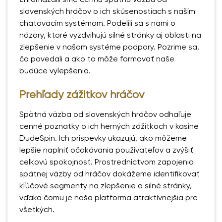
slovenských hráčov o ich skúsenostiach s naším
chatovacím systémom. Podelili sa s nami o
názory, ktoré vyzdvihujú silné stránky aj oblasti na
zlepšenie v našom systéme podpory. Pozrime sa,
čo povedali a ako to môže formovať naše
budúce vylepšenia.
Prehľady zážitkov hráčov
Spätná väzba od slovenských hráčov odhaľuje
cenné poznatky o ich herných zážitkoch v kasíne
DudeSpin. Ich príspevky ukazujú, ako môžeme
lepšie naplniť očakávania používateľov a zvýšiť
celkovú spokojnosť. Prostredníctvom zapojenia
spätnej väzby od hráčov dokážeme identifikovať
kľúčové segmenty na zlepšenie a silné stránky,
vďaka čomu je naša platforma atraktívnejšia pre
všetkých.