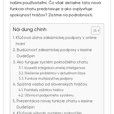
našimi používateľmi. Čo však detailne táto nová
funkcia chatu predstavuje a ako ovplyvňuje
spokojnosť hráčov? Zistime na podrobnosti.
Nội dung chính
Kľúčová úloha zákazníckej podpory v online
hraní
Budúcnosť zákazníckej podpory v kasíne
DudeSpin
Ako funguje systém pokročilého chatu
Vyspelá integrácia umelej inteligencie
Riešenie problémov v aktuálnom čase
Funkcie multijazyčnej podpory
Spätná väzba od slovenských hráčov
Prehľady zážitkov hráčov
Účinnosť podporného systému
Prezentácia novej funkcie chatu v kasíne
DudeSpin
Kľúčové výhody systému pokročilej