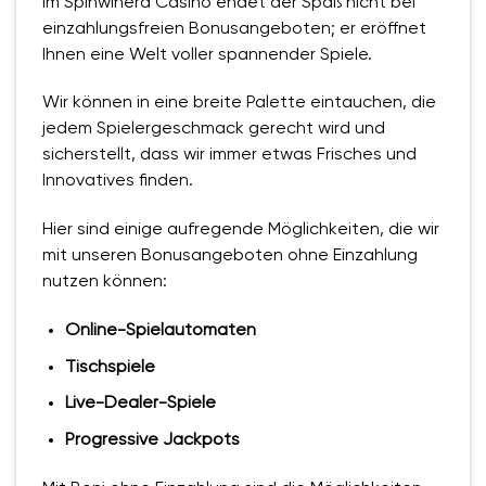
Im Spinwinera Casino endet der Spaß nicht bei
einzahlungsfreien Bonusangeboten; er eröffnet
Ihnen eine Welt voller spannender Spiele.
Wir können in eine breite Palette eintauchen, die
jedem Spielergeschmack gerecht wird und
sicherstellt, dass wir immer etwas Frisches und
Innovatives finden.
Hier sind einige aufregende Möglichkeiten, die wir
mit unseren Bonusangeboten ohne Einzahlung
nutzen können:
Online-Spielautomaten
Tischspiele
Live-Dealer-Spiele
Progressive Jackpots