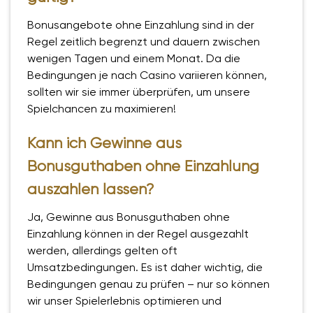
Bonusangebote ohne Einzahlung sind in der
Regel zeitlich begrenzt und dauern zwischen
wenigen Tagen und einem Monat. Da die
Bedingungen je nach Casino variieren können,
sollten wir sie immer überprüfen, um unsere
Spielchancen zu maximieren!
Kann ich Gewinne aus
Bonusguthaben ohne Einzahlung
auszahlen lassen?
Ja, Gewinne aus Bonusguthaben ohne
Einzahlung können in der Regel ausgezahlt
werden, allerdings gelten oft
Umsatzbedingungen. Es ist daher wichtig, die
Bedingungen genau zu prüfen – nur so können
wir unser Spielerlebnis optimieren und