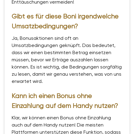
Enttäuschungen vermeiden!
Gibt es für diese Boni irgendwelche
Umsatzbedingungen?
Ja, Bonusaktionen sind oft an
Umsatzbedingungen geknüpft. Das bedeutet,
dass wir einen bestimmten Betrag einsetzen
müssen, bevor wir Erträge auszahlen lassen
können. Es ist wichtig, die Bedingungen sorgfältig
zu lesen, damit wir genau verstehen, was von uns
erwartet wird.
Kann ich einen Bonus ohne
Einzahlung auf dem Handy nutzen?
Klar, wir können einen Bonus ohne Einzahlung
auch auf dem Handy nutzen! Die meisten
Plattformen unterstützen diese Funktion, sodass