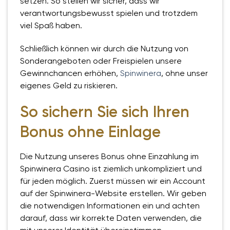
setzen. So stellen wir sicher, dass wir
verantwortungsbewusst spielen und trotzdem
viel Spaß haben.
Schließlich können wir durch die Nutzung von
Sonderangeboten oder Freispielen unsere
Gewinnchancen erhöhen,
Spinwinera
, ohne unser
eigenes Geld zu riskieren.
So sichern Sie sich Ihren
Bonus ohne Einlage
Die Nutzung unseres Bonus ohne Einzahlung im
Spinwinera Casino ist ziemlich unkompliziert und
für jeden möglich. Zuerst müssen wir ein Account
auf der Spinwinera-Website erstellen. Wir geben
die notwendigen Informationen ein und achten
darauf, dass wir korrekte Daten verwenden, die