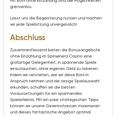
Mit Boni ohne Einzahlung sind die Möglichkeiten
grenzenlos.
Lasst uns die Begeisterung nutzen und machen
wir jede Spielsitzung unvergesslich!
Abschluss
Zusammenfassend bieten die Bonusangebote
ohne Einzahlung im Spinwinera Casino eine
großartige Gelegenheit, in spannende Spiele
einzutauchen, ohne eigenes Geld zu riskieren.
Indem wir verstehen, wie wir diese Boni in
Anspruch nehmen und die riesige Spielauswahl
erkunden, schaffen wir die besten
Voraussetzungen für ein spannendes
Spielerlebnis. Mit ein paar strategischen Tipps
können wir unsere Gewinnchancen maximieren
und dieses fantastische Angebot optimal