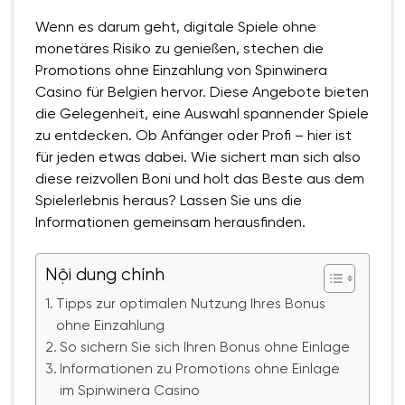
Wenn es darum geht, digitale Spiele ohne
monetäres Risiko zu genießen, stechen die
Promotions ohne Einzahlung von Spinwinera
Casino für Belgien hervor. Diese Angebote bieten
die Gelegenheit, eine Auswahl spannender Spiele
zu entdecken. Ob Anfänger oder Profi – hier ist
für jeden etwas dabei. Wie sichert man sich also
diese reizvollen Boni und holt das Beste aus dem
Spielerlebnis heraus? Lassen Sie uns die
Informationen gemeinsam herausfinden.
Nội dung chính
Tipps zur optimalen Nutzung Ihres Bonus
ohne Einzahlung
So sichern Sie sich Ihren Bonus ohne Einlage
Informationen zu Promotions ohne Einlage
im Spinwinera Casino