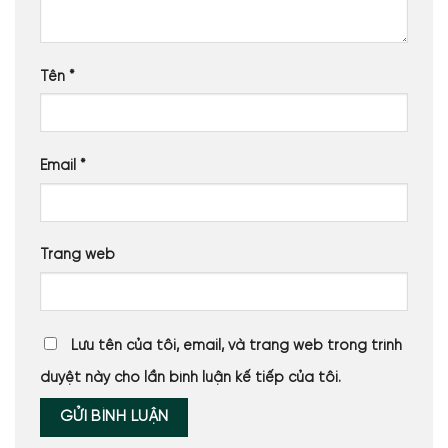
Tên
*
Email
*
Trang web
Lưu tên của tôi, email, và trang web trong trình
duyệt này cho lần bình luận kế tiếp của tôi.