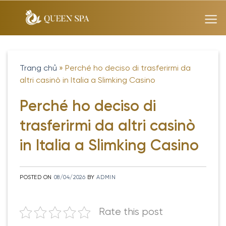
Skip
to
content
Trang chủ
»
Perché ho deciso di trasferirmi da
altri casinò in Italia a Slimking Casino
Perché ho deciso di
trasferirmi da altri casinò
in Italia a Slimking Casino
POSTED ON
08/04/2026
BY
ADMIN
Rate this post