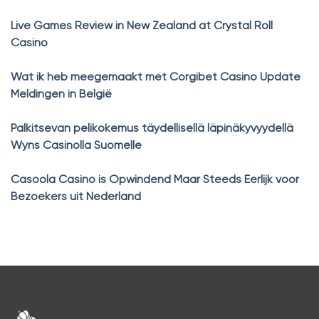
Live Games Review in New Zealand at Crystal Roll
Casino
Wat ik heb meegemaakt met Corgibet Casino Update
Meldingen in België
Palkitsevan pelikokemus täydellisellä läpinäkyvyydellä
Wyns Casinolla Suomelle
Casoola Casino is Opwindend Maar Steeds Eerlijk voor
Bezoekers uit Nederland