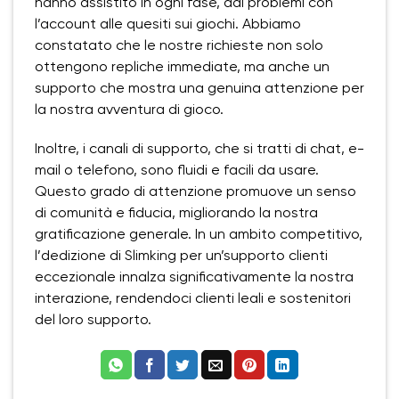
hanno assistito in ogni fase, dai problemi con
l’account alle quesiti sui giochi. Abbiamo
constatato che le nostre richieste non solo
ottengono repliche immediate, ma anche un
supporto che mostra una genuina attenzione per
la nostra avventura di gioco.
Inoltre, i canali di supporto, che si tratti di chat, e-
mail o telefono, sono fluidi e facili da usare.
Questo grado di attenzione promuove un senso
di comunità e fiducia, migliorando la nostra
gratificazione generale. In un ambito competitivo,
l’dedizione di Slimking per un’supporto clienti
eccezionale innalza significativamente la nostra
interazione, rendendoci clienti leali e sostenitori
del loro supporto.