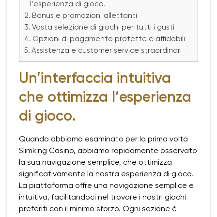
l’esperienza di gioco.
Bonus e promozioni allettanti
Vasta selezione di giochi per tutti i gusti
Opzioni di pagamento protette e affidabili
Assistenza e customer service straordinari
Un’interfaccia intuitiva
che ottimizza l’esperienza
di gioco.
Quando abbiamo esaminato per la prima volta
Slimking Casino, abbiamo rapidamente osservato
la sua navigazione semplice, che ottimizza
significativamente la nostra esperienza di gioco.
La piattaforma offre una navigazione semplice e
intuitiva, facilitandoci nel trovare i nostri giochi
preferiti con il minimo sforzo. Ogni sezione è