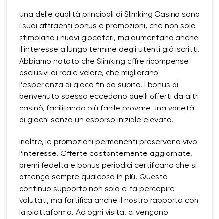
Una delle qualità principali di Slimking Casino sono
i suoi attraenti bonus e promozioni, che non solo
stimolano i nuovi giocatori, ma aumentano anche
il interesse a lungo termine degli utenti già iscritti.
Abbiamo notato che Slimking offre ricompense
esclusivi di reale valore, che migliorano
l’esperienza di gioco fin da subito. I bonus di
benvenuto spesso eccedono quelli offerti da altri
casinò, facilitando più facile provare una varietà
di giochi senza un esborso iniziale elevato.
Inoltre, le promozioni permanenti preservano vivo
l’interesse. Offerte costantemente aggiornate,
premi fedeltà e bonus periodici certificano che si
ottenga sempre qualcosa in più. Questo
continuo supporto non solo ci fa percepire
valutati, ma fortifica anche il nostro rapporto con
la piattaforma. Ad ogni visita, ci vengono