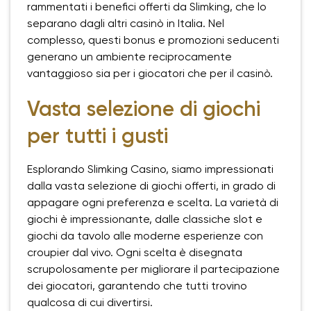
rammentati i benefici offerti da Slimking, che lo
separano dagli altri casinò in Italia. Nel
complesso, questi bonus e promozioni seducenti
generano un ambiente reciprocamente
vantaggioso sia per i giocatori che per il casinò.
Vasta selezione di giochi
per tutti i gusti
Esplorando Slimking Casino, siamo impressionati
dalla vasta selezione di giochi offerti, in grado di
appagare ogni preferenza e scelta. La varietà di
giochi è impressionante, dalle classiche slot e
giochi da tavolo alle moderne esperienze con
croupier dal vivo. Ogni scelta è disegnata
scrupolosamente per migliorare il partecipazione
dei giocatori, garantendo che tutti trovino
qualcosa di cui divertirsi.