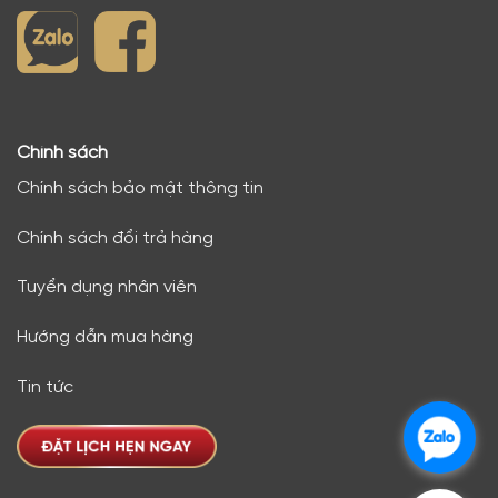
Chính sách
Chính sách bảo mật thông tin
Chính sách đổi trả hàng
Tuyển dụng nhân viên
Hướng dẫn mua hàng
Tin tức
.