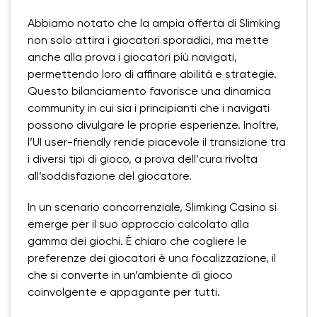
Abbiamo notato che la ampia offerta di Slimking
non solo attira i giocatori sporadici, ma mette
anche alla prova i giocatori più navigati,
permettendo loro di affinare abilità e strategie.
Questo bilanciamento favorisce una dinamica
community in cui sia i principianti che i navigati
possono divulgare le proprie esperienze. Inoltre,
l’UI user-friendly rende piacevole il transizione tra
i diversi tipi di gioco, a prova dell’cura rivolta
all’soddisfazione del giocatore.
In un scenario concorrenziale, Slimking Casino si
emerge per il suo approccio calcolato alla
gamma dei giochi. È chiaro che cogliere le
preferenze dei giocatori è una focalizzazione, il
che si converte in un’ambiente di gioco
coinvolgente e appagante per tutti.