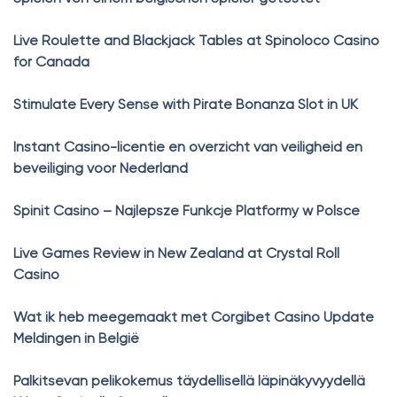
Live Roulette and Blackjack Tables at Spinoloco Casino
for Canada
Stimulate Every Sense with Pirate Bonanza Slot in UK
Instant Casino-licentie en overzicht van veiligheid en
beveiliging voor Nederland
Spinit Casino – Najlepsze Funkcje Platformy w Polsce
Live Games Review in New Zealand at Crystal Roll
Casino
Wat ik heb meegemaakt met Corgibet Casino Update
Meldingen in België
Palkitsevan pelikokemus täydellisellä läpinäkyvyydellä