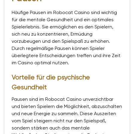
Häufige Pausen im Robocat Casino sind wichtig
für die mentale Gesundheit und ein optimales
Spielerlebnis. Sie ermöglichen es den Spielern,
sich neu zu konzentrieren, Ermüdung
vorzubeugen und den Spielspaß zu erhöhen.
Durch regelmäßige Pausen können Spieler
überlegtere Entscheidungen treffen und ihre Zeit
im Casino optimal nutzen.
Vorteile für die psychische
Gesundheit
Pausen sind im Robocat Casino unverzichtbar
und bieten Spielern die Möglichkeit, abzuschalten
und neue Energie zu sammeln. Diese Auszeiten
vom Spiel steigern nicht nur den Spielspaß,
sondern stärken auch das mentale