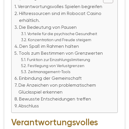
Verantwortungsvolles Spielen begreifen
Hilfsressourcen sind im Robocat Casino
erhältlich.
Die Bedeutung von Pausen
Vorteile für die psychische Gesundheit
Konzentration und Freude steigern
Den Spaß im Rahmen halten
Tools zum Bestimmen von Grenzwerten
Funktion zur Einzahlungslimitierung
Festlegung von Verlustgrenzen
Zeitmanagement-Tools
Einbindung der Gemeinschaft
Die Anzeichen von problematischem
Glücksspiel erkennen
Bewusste Entscheidungen treffen
Abschluss
Verantwortungsvolles