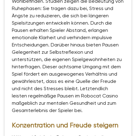
Wohlbefinden. Studien zeigen die Bedeutung von
Ruhephasen: Sie tragen dazu bei, Stress und
Ängste zu reduzieren, die sich bei längeren
Spielsitzungen entwickeln können. Durch die
Pausen erhalten Spieler Abstand, erlangen
emotionale Klarheit und verhindern impulsive
Entscheidungen. Darüber hinaus bieten Pausen
Gelegenheit zur Selbstreflexion und
unterstützen, die eigenen Spielgewohnheiten zu
hinterfragen. Dieser achtsame Umgang mit dem
Spiel fördert ein ausgewogenes Verhältnis und
gewährleistet, dass es eine Quelle der Freude
und nicht des Stresses bleibt. Letztendlich
leisten regelmäßige Pausen im Robocat Casino
maßgeblich zur mentalen Gesundheit und zum
Gesamterlebnis der Spieler bei.
Konzentration und Freude steigern