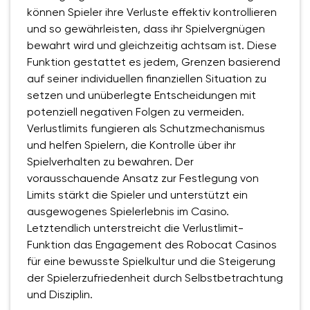
können Spieler ihre Verluste effektiv kontrollieren
und so gewährleisten, dass ihr Spielvergnügen
bewahrt wird und gleichzeitig achtsam ist. Diese
Funktion gestattet es jedem, Grenzen basierend
auf seiner individuellen finanziellen Situation zu
setzen und unüberlegte Entscheidungen mit
potenziell negativen Folgen zu vermeiden.
Verlustlimits fungieren als Schutzmechanismus
und helfen Spielern, die Kontrolle über ihr
Spielverhalten zu bewahren. Der
vorausschauende Ansatz zur Festlegung von
Limits stärkt die Spieler und unterstützt ein
ausgewogenes Spielerlebnis im Casino.
Letztendlich unterstreicht die Verlustlimit-
Funktion das Engagement des Robocat Casinos
für eine bewusste Spielkultur und die Steigerung
der Spielerzufriedenheit durch Selbstbetrachtung
und Disziplin.