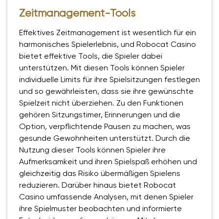
Zeitmanagement-Tools
Effektives Zeitmanagement ist wesentlich für ein
harmonisches Spielerlebnis, und Robocat Casino
bietet effektive Tools, die Spieler dabei
unterstützen. Mit diesen Tools können Spieler
individuelle Limits für ihre Spielsitzungen festlegen
und so gewährleisten, dass sie ihre gewünschte
Spielzeit nicht überziehen. Zu den Funktionen
gehören Sitzungstimer, Erinnerungen und die
Option, verpflichtende Pausen zu machen, was
gesunde Gewohnheiten unterstützt. Durch die
Nutzung dieser Tools können Spieler ihre
Aufmerksamkeit und ihren Spielspaß erhöhen und
gleichzeitig das Risiko übermäßigen Spielens
reduzieren. Darüber hinaus bietet Robocat
Casino umfassende Analysen, mit denen Spieler
ihre Spielmuster beobachten und informierte