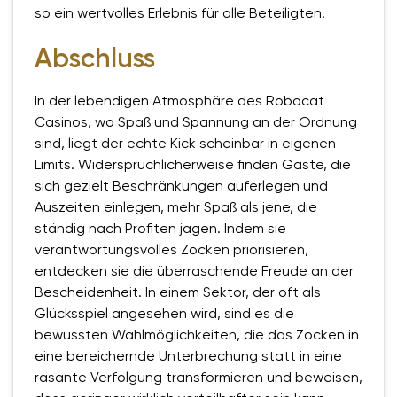
so ein wertvolles Erlebnis für alle Beteiligten.
Abschluss
In der lebendigen Atmosphäre des Robocat
Casinos, wo Spaß und Spannung an der Ordnung
sind, liegt der echte Kick scheinbar in eigenen
Limits. Widersprüchlicherweise finden Gäste, die
sich gezielt Beschränkungen auferlegen und
Auszeiten einlegen, mehr Spaß als jene, die
ständig nach Profiten jagen. Indem sie
verantwortungsvolles Zocken priorisieren,
entdecken sie die überraschende Freude an der
Bescheidenheit. In einem Sektor, der oft als
Glücksspiel angesehen wird, sind es die
bewussten Wahlmöglichkeiten, die das Zocken in
eine bereichernde Unterbrechung statt in eine
rasante Verfolgung transformieren und beweisen,