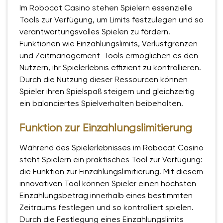
Im Robocat Casino stehen Spielern essenzielle
Tools zur Verfügung, um Limits festzulegen und so
verantwortungsvolles Spielen zu fördern.
Funktionen wie Einzahlungslimits, Verlustgrenzen
und Zeitmanagement-Tools ermöglichen es den
Nutzern, ihr Spielerlebnis effizient zu kontrollieren.
Durch die Nutzung dieser Ressourcen können
Spieler ihren Spielspaß steigern und gleichzeitig
ein balanciertes Spielverhalten beibehalten.
Funktion zur Einzahlungslimitierung
Während des Spielerlebnisses im Robocat Casino
steht Spielern ein praktisches Tool zur Verfügung:
die Funktion zur Einzahlungslimitierung. Mit diesem
innovativen Tool können Spieler einen höchsten
Einzahlungsbetrag innerhalb eines bestimmten
Zeitraums festlegen und so kontrolliert spielen.
Durch die Festlegung eines Einzahlungslimits