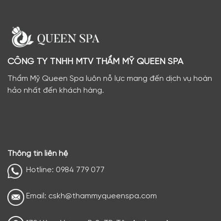
CÔNG TY TNHH MTV THẨM MỸ QUEEN SPA
Thẩm Mỹ Queen Spa luôn nỗ lực mang đến dịch vụ hoàn
hảo nhất đến khách hàng.
Thông tin liên hệ
Hotline: 0984 779 077
Email: cskh@thammyqueenspa.com