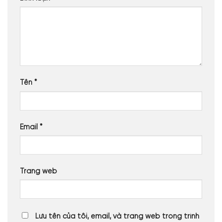
Tên
*
Email
*
Trang web
Lưu tên của tôi, email, và trang web trong trình