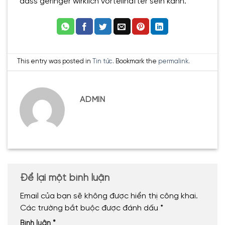
dass geringer wirklich vorteilhafter sein kann.
This entry was posted in
Tin tức
. Bookmark the
permalink
.
ADMIN
Để lại một bình luận
Email của bạn sẽ không được hiển thị công khai.
Các trường bắt buộc được đánh dấu
*
Bình luận
*