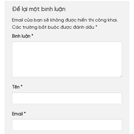
Để lại một bình luận
Email của bạn sẽ không được hiển thị công khai.
Các trường bắt buộc được đánh dấu
*
Bình luận
*
Tên
*
Email
*