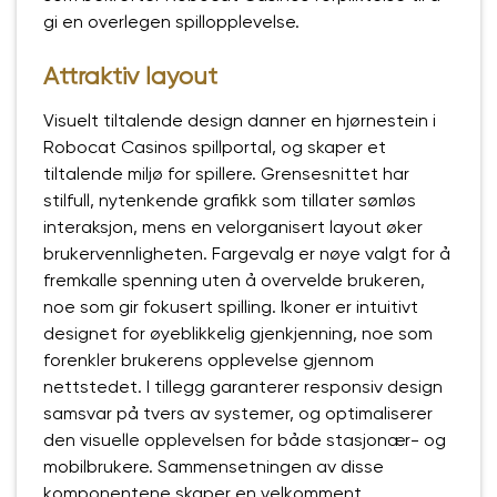
gi en overlegen spillopplevelse.
Attraktiv layout
Visuelt tiltalende design danner en hjørnestein i
Robocat Casinos spillportal, og skaper et
tiltalende miljø for spillere. Grensesnittet har
stilfull, nytenkende grafikk som tillater sømløs
interaksjon, mens en velorganisert layout øker
brukervennligheten. Fargevalg er nøye valgt for å
fremkalle spenning uten å overvelde brukeren,
noe som gir fokusert spilling. Ikoner er intuitivt
designet for øyeblikkelig gjenkjenning, noe som
forenkler brukerens opplevelse gjennom
nettstedet. I tillegg garanterer responsiv design
samsvar på tvers av systemer, og optimaliserer
den visuelle opplevelsen for både stasjonær- og
mobilbrukere. Sammensetningen av disse
komponentene skaper en velkomment