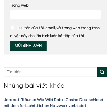
Trang web
Lưu tên của tôi, email, và trang web trong trình
duyệt này cho lần bình luận kế tiếp của tôi.
Những bài viết khác
Jackpot-Träume: Wie Wild Robin Casino Deutschland
mit dem fortschrittlichen Netzwerk verbindet