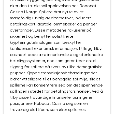
øker den totale spillopplevelsen hos Robocat
Casino i Norge. Spillere drar nytte av et
mangfoldig utvalg av alternativer, inkludert
betalingskort, digitale lommebøker og penger
overføringer. Disse metodene fokuserer på
sikkerhet og benytter sofistikerte
krypteringsteknologier som beskytter
konfidensiell økonomisk informasjon. I tillegg tilbyr
casinoet populære innenlandske og utenlandske
betalingssystemer, noe som garanterer enkel
tilgang for spillere på tvers av ulike demografiske
grupper. Kjappe transaksjonsbehandlingstider
bidrar ytterligere til et behagelig spillmiljø, slik at
spillerne kan konsentrere seg om det spennende
spillingen i stedet for betalingsforsinkelser. Ved å
tilby disse troværdige finansielle løsningene
posisjonerer Robocat Casino seg som en
troværdig plattform, som øker spillernes