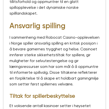
tillitsforhold og oppmuntrer til en glatt
spillopplevelse i det dynamiske norske
spilllandskapet.
Ansvarlig spilling
I sammenheng med Robocat Casino-opplevelsen
i Norge spiller ansvarlig spilling en kritisk posisjon i
å bevare gamernes trygghet og helse. Casinoet
innfører sterke sikkerhetstiltak for spillere, gir
muligheter for selvutestengelse og gir
læringsressurser som har som mål å å oppmuntre
til informerte spillvalg. Disse tiltakene reflekterer
en forpliktelse til å skape et holdbart gamingmiljø
som setter først spillernes velvære.
Tiltak for spillerbeskyttelse
Et voksende antall kasinoer setter i høysetet