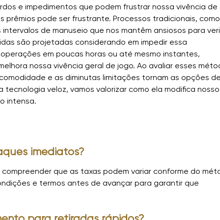
os e impedimentos que podem frustrar nossa vivência de
 prêmios pode ser frustrante. Processos tradicionais, como
 intervalos de manuseio que nos mantêm ansiosos para veri
ápidas são projetadas considerando em impedir essa
 operações em poucas horas ou até mesmo instantes,
elhora nossa vivência geral de jogo. Ao avaliar esses méto
 comodidade e as diminutas limitações tornam as opções d
 tecnologia veloz, vamos valorizar como ela modifica nosso
o intensa.
aques imediatos?
al compreender que as taxas podem variar conforme do mét
ndições e termos antes de avançar para garantir que
nto para retiradas rápidos?