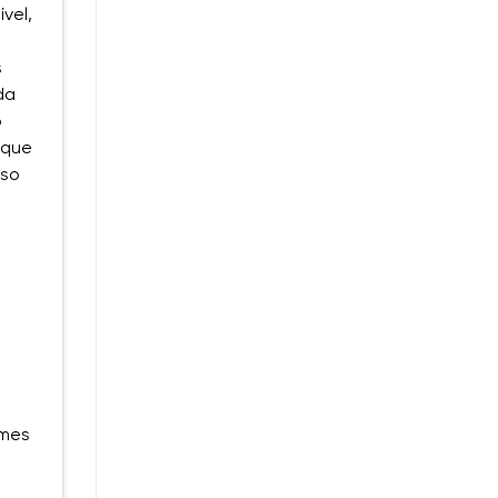
vel,
s
da
o
 que
sso
ames