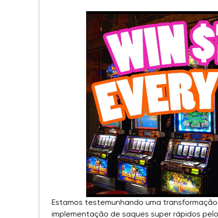
Estamos testemunhando uma transformação i
implementação de saques super rápidos pelo 