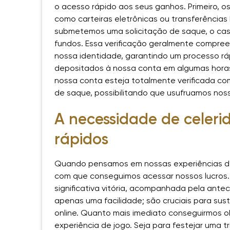
o acesso rápido aos seus ganhos. Primeiro, 
como carteiras eletrônicas ou transferências
submetemos uma solicitação de saque, o cassi
fundos. Essa verificação geralmente compre
nossa identidade, garantindo um processo rá
depositados à nossa conta em algumas horas,
nossa conta esteja totalmente verificada co
de saque, possibilitando que usufruamos no
A necessidade de celer
rápidos
Quando pensamos em nossas experiências de 
com que conseguimos acessar nossos lucros.
significativa vitória, acompanhada pela ante
apenas uma facilidade; são cruciais para sus
online. Quanto mais imediato conseguirmos o
experiência de jogo. Seja para festejar uma 