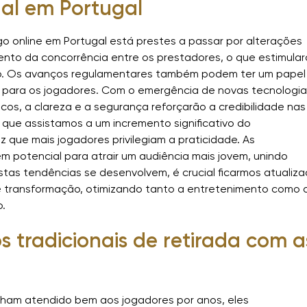
ual em Portugal
o online em Portugal está prestes a passar por alterações
ento da concorrência entre os prestadores, o que estimular
rio. Os avanços regulamentares também podem ter um papel
s para os jogadores. Com o emergência de novas tecnologi
locos, a clareza e a segurança reforçarão a credibilidade nas
l que assistamos a um incremento significativo do
que mais jogadores privilegiam a praticidade. As
êm potencial para atrair um audiência mais jovem, unindo
as tendências se desenvolvem, é crucial ficarmos atualiz
transformação, otimizando tanto a entretenimento como 
o.
tradicionais de retirada com a
ham atendido bem aos jogadores por anos, eles