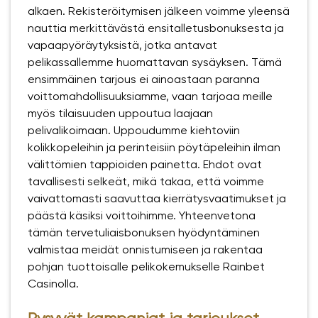
alkaen. Rekisteröitymisen jälkeen voimme yleensä
nauttia merkittävästä ensitalletusbonuksesta ja
vapaapyöräytyksistä, jotka antavat
pelikassallemme huomattavan sysäyksen. Tämä
ensimmäinen tarjous ei ainoastaan paranna
voittomahdollisuuksiamme, vaan tarjoaa meille
myös tilaisuuden uppoutua laajaan
pelivalikoimaan. Uppoudumme kiehtoviin
kolikkopeleihin ja perinteisiin pöytäpeleihin ilman
välittömien tappioiden painetta. Ehdot ovat
tavallisesti selkeät, mikä takaa, että voimme
vaivattomasti saavuttaa kierrätysvaatimukset ja
päästä käsiksi voittoihimme. Yhteenvetona
tämän tervetuliaisbonuksen hyödyntäminen
valmistaa meidät onnistumiseen ja rakentaa
pohjan tuottoisalle pelikokemukselle Rainbet
Casinolla.