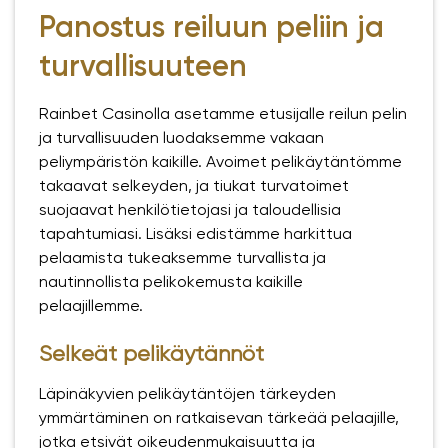
Panostus reiluun peliin ja
turvallisuuteen
Rainbet Casinolla asetamme etusijalle reilun pelin
ja turvallisuuden luodaksemme vakaan
peliympäristön kaikille. Avoimet pelikäytäntömme
takaavat selkeyden, ja tiukat turvatoimet
suojaavat henkilötietojasi ja taloudellisia
tapahtumiasi. Lisäksi edistämme harkittua
pelaamista tukeaksemme turvallista ja
nautinnollista pelikokemusta kaikille
pelaajillemme.
Selkeät pelikäytännöt
Läpinäkyvien pelikäytäntöjen tärkeyden
ymmärtäminen on ratkaisevan tärkeää pelaajille,
jotka etsivät oikeudenmukaisuutta ja