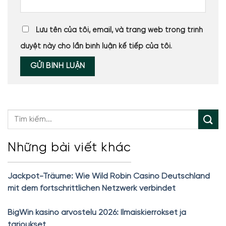
Lưu tên của tôi, email, và trang web trong trình
duyệt này cho lần bình luận kế tiếp của tôi.
Những bài viết khác
Jackpot-Träume: Wie Wild Robin Casino Deutschland
mit dem fortschrittlichen Netzwerk verbindet
BigWin kasino arvostelu 2026: Ilmaiskierrokset ja
tarjoukset