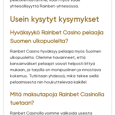
pelikokemustamme, vaan myös vaalii
yhteisöllisyyttä Rainbet-yhteisössä.
Usein kysytyt kysymykset
Hyväksyykö Rainbet Casino pelaajia
Suomen ulkopuolelta?
Rainbet Casino hyväksyy pelaajia myös Suomen
ulkopuolelta. Olemme havainneet, että
kansainväliset pelaajat voivat helposti liittyä
mukaan, ja tarjolla on monipuolinen ja innostava
kokemus. Tutkitaan yhdessä, mikä tekee siellä
pelaamisesta niin houkuttelevaa kaikille!
Mitä maksutapoja Rainbet Casinolla
tuetaan?
Rainbet Casinolla voimme valikoida useista