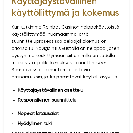
Käyttäjäystävällinen
käyttöliittymä ja kokemus
Kun tutkimme Rainbet Casinon helppokäyttöistä
käyttöliittymää, huomaamme, että
suunnitteluprosessissa pelaajakokemus on
priorisoitu. Navigointi sivustolla on helppoa, joten
pystymme keskittymään siihen, millä on todella
merkitystä: pelikokemuksesta nauttimiseen.
Seuraavassa on muutamia loistavia
ominaisuuksia, jotka parantavat käytettävyyttä:
Käyttäjäystävällinen asettelu
Responsiivinen suunnittelu
Nopeat latausajat
Hyödyllinen tuki