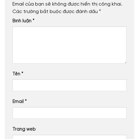
Email của bạn sẽ không được hiển thị công khai.
Các trường bắt buộc được đánh dấu
*
Bình luận
*
Tên
*
Email
*
Trang web