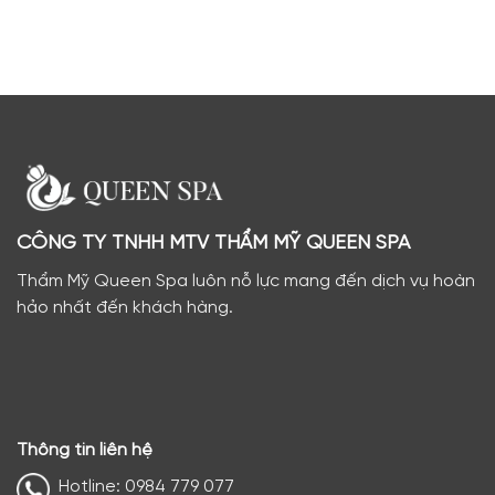
CÔNG TY TNHH MTV THẨM MỸ QUEEN SPA
Thẩm Mỹ Queen Spa luôn nỗ lực mang đến dịch vụ hoàn
hảo nhất đến khách hàng.
Thông tin liên hệ
Hotline: 0984 779 077