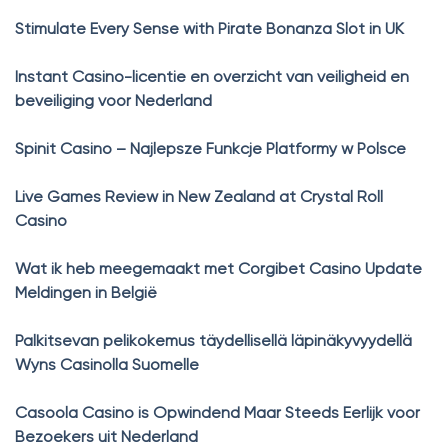
Stimulate Every Sense with Pirate Bonanza Slot in UK
Instant Casino-licentie en overzicht van veiligheid en
beveiliging voor Nederland
Spinit Casino – Najlepsze Funkcje Platformy w Polsce
Live Games Review in New Zealand at Crystal Roll
Casino
Wat ik heb meegemaakt met Corgibet Casino Update
Meldingen in België
Palkitsevan pelikokemus täydellisellä läpinäkyvyydellä
Wyns Casinolla Suomelle
Casoola Casino is Opwindend Maar Steeds Eerlijk voor
Bezoekers uit Nederland