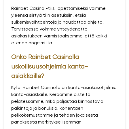
Rainbet Casino -tilisi lopettamiseksi voimme
yleensä siirtyä tilin asetuksiin, etsiä
sulkemisvaihtoehtoja ja noudattaa ohjeita.
Tarvittaessa voimme yhteydenotto
asiakastukeen varmistaaksemme, että kaikki
etenee ongelmitta.
Onko Rainbet Casinolla
uskollisuusohjelmia kanta-
asiakkaille?
Kyllä, Rainbet Casinolla on kanta-asiakasohjelmia
kanta-asiakkaille. Keräämme pisteitä
pelatessamme, mikä paljastaa kiinnostavia
palkintoja ja bonuksia, kohentaen
pelikokemustamme ja tehden jokaisesta
panoksesta merkityksellisemmän.