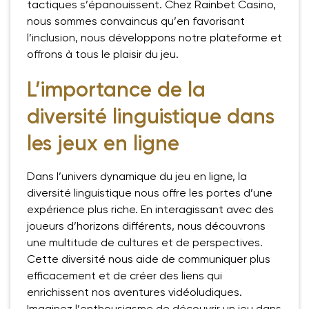
tactiques s’épanouissent. Chez Rainbet Casino,
nous sommes convaincus qu’en favorisant
l’inclusion, nous développons notre plateforme et
offrons à tous le plaisir du jeu.
L’importance de la
diversité linguistique dans
les jeux en ligne
Dans l’univers dynamique du jeu en ligne, la
diversité linguistique nous offre les portes d’une
expérience plus riche. En interagissant avec des
joueurs d’horizons différents, nous découvrons
une multitude de cultures et de perspectives.
Cette diversité nous aide de communiquer plus
efficacement et de créer des liens qui
enrichissent nos aventures vidéoludiques.