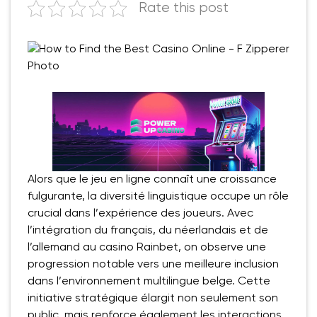
Rate this post
Alors que le jeu en ligne connaît une croissance
fulgurante, la diversité linguistique occupe un rôle
crucial dans l’expérience des joueurs. Avec
l’intégration du français, du néerlandais et de
l’allemand au casino Rainbet, on observe une
progression notable vers une meilleure inclusion
dans l’environnement multilingue belge. Cette
initiative stratégique élargit non seulement son
public, mais renforce également les interactions