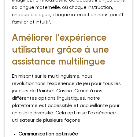
Imaginez l’enthousiasme de découvrir un jeu dans
sa langue maternelle, où chaque instruction,
chaque dialogue, chaque interaction nous paraît
familier et intuitif.
Améliorer l’expérience
utilisateur grâce à une
assistance multilingue
En misant sur le multilinguisme, nous
révolutionnons l’expérience de jeu pour tous les
joueurs de Rainbet Casino. Grâce à nos
différentes options linguistiques, notre
plateforme est accessible et accueillante pour
un public diversifié. Cela optimise l’expérience
utilisateur de plusieurs façons :
Communication optimisée