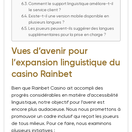
Comment le support linguistique améliore-t-il
le service client ?
Existe-t-il une version mobile disponible en
plusieurs langues ?
Les joueurs peuvent-ils suggérer des langues
supplémentaires pour la prise en charge ?
Vues d’avenir pour
l’expansion linguistique du
casino Rainbet
Bien que Rainbet Casino ait accompli des
progrès considérables en matière d’accessibilité
linguistique, notre objectif pour l’avenir est
encore plus audacieuse. Nous nous promettons à
promouvoir un cadre inclusif qui reçoit les joueurs
de tous milieux. Pour ce faire, nous examinons
plusieurs initiatives :