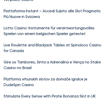
Piattaforma Instant – Accedi Subito alle Slot Pragmatic
Più Nuove in Svizzera
Lotto Casino: Instrumente für verantwortungsvolles
Spielen von einem belgischen Spieler getestet
Live Roulette and Blackjack Tables at Spinoloco Casino
for Canada
Gire os Tambores, Sinta a Adrenalina e Vença no Stake
Casino no Brasil
Platforma vrhunskih slotov za domače igralce je
DudeSpin Casino
Stimulate Every Sense with Pirate Bonanza Slot in UK