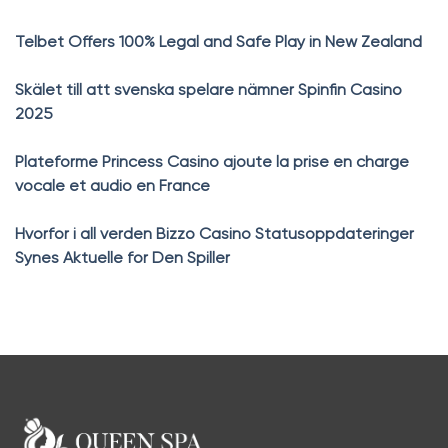
Telbet Offers 100% Legal and Safe Play in New Zealand
Skälet till att svenska spelare nämner Spinfin Casino
2025
Plateforme Princess Casino ajoute la prise en charge
vocale et audio en France
Hvorfor i all verden Bizzo Casino Statusoppdateringer
Synes Aktuelle for Den Spiller