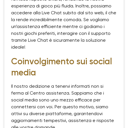
esperienza di gioco più fluida. Inoltre, possiamo
accedere alla Live Chat subito dal sito web, il che
la rende incredibilmente comoda. Se vogliamo
un’assistenza efficiente mentre ci godiamo i
nostri giochi preferiti, interagire con il supporto
tramite Live Chat è sicuramente la soluzione
ideale!
Coinvolgimento sui social
media
Il nostro dedizione a tenervi informati non si
ferma al Centro assistenza. Sappiamo che i
social media sono uno mezzo efficace per
connettersi con voi. Per questo motivo, siamo
attivi su diverse piattaforme, garantendovi
aggiornamenti tempestivi, assistenza e risposte
alle vostre domande.