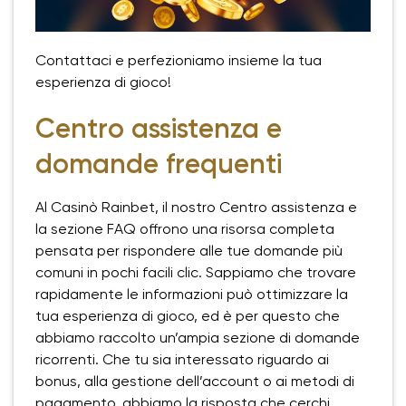
Contattaci e perfezioniamo insieme la tua
esperienza di gioco!
Centro assistenza e
domande frequenti
Al Casinò Rainbet, il nostro Centro assistenza e
la sezione FAQ offrono una risorsa completa
pensata per rispondere alle tue domande più
comuni in pochi facili clic. Sappiamo che trovare
rapidamente le informazioni può ottimizzare la
tua esperienza di gioco, ed è per questo che
abbiamo raccolto un’ampia sezione di domande
ricorrenti. Che tu sia interessato riguardo ai
bonus, alla gestione dell’account o ai metodi di
pagamento, abbiamo la risposta che cerchi.