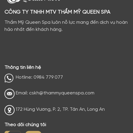
CÔNG TY TNHH MTV THẨM MỸ QUEEN SPA
Thẩm Mỹ Queen Spa luôn nỗ lực mang đến dịch vụ hoàn
hảo nhất đến khách hàng.
Thông tin liên hệ
Hotline: 0984 779 077
Email: cskh@thammyqueenspa.com
172 Hùng Vương, P. 2, TP. Tân An, Long An
Theo dõi chúng tôi