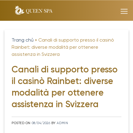
Skip
to
content
Trang chủ
»
Canali di supporto presso il casinò
Rainbet: diverse modalità per ottenere
assistenza in Svizzera
Canali di supporto presso
il casinò Rainbet: diverse
modalità per ottenere
assistenza in Svizzera
POSTED ON
08/04/2026
BY
ADMIN