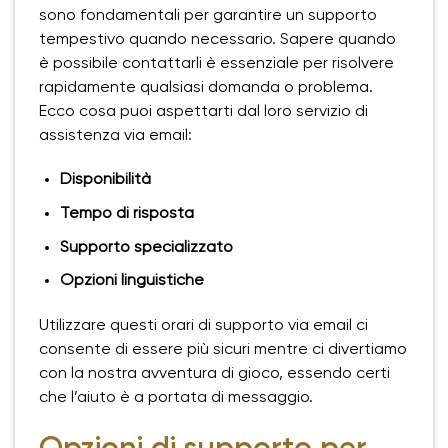
sono fondamentali per garantire un supporto
tempestivo quando necessario. Sapere quando
è possibile contattarli è essenziale per risolvere
rapidamente qualsiasi domanda o problema.
Ecco cosa puoi aspettarti dal loro servizio di
assistenza via email:
Disponibilità
Tempo di risposta
Supporto specializzato
Opzioni linguistiche
Utilizzare questi orari di supporto via email ci
consente di essere più sicuri mentre ci divertiamo
con la nostra avventura di gioco, essendo certi
che l’aiuto è a portata di messaggio.