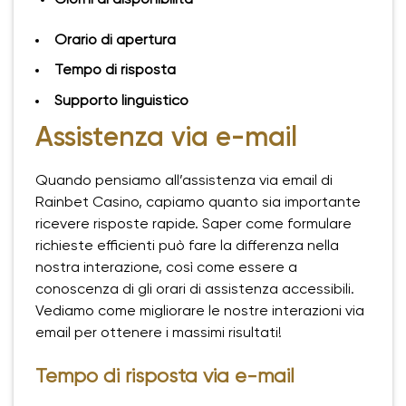
Orario di apertura
Tempo di risposta
Supporto linguistico
Assistenza via e-mail
Quando pensiamo all’assistenza via email di
Rainbet Casino, capiamo quanto sia importante
ricevere risposte rapide. Saper come formulare
richieste efficienti può fare la differenza nella
nostra interazione, così come essere a
conoscenza di gli orari di assistenza accessibili.
Vediamo come migliorare le nostre interazioni via
email per ottenere i massimi risultati!
Tempo di risposta via e-mail