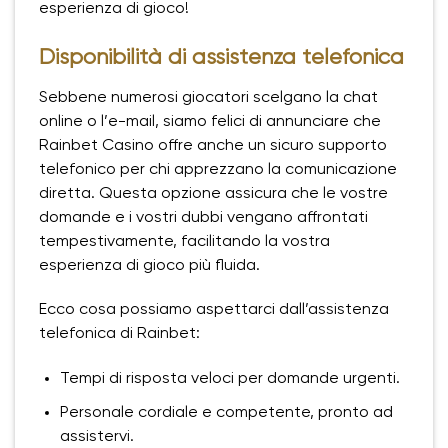
esperienza di gioco!
Disponibilità di assistenza telefonica
Sebbene numerosi giocatori scelgano la chat
online o l’e-mail, siamo felici di annunciare che
Rainbet Casino offre anche un sicuro supporto
telefonico per chi apprezzano la comunicazione
diretta. Questa opzione assicura che le vostre
domande e i vostri dubbi vengano affrontati
tempestivamente, facilitando la vostra
esperienza di gioco più fluida.
Ecco cosa possiamo aspettarci dall’assistenza
telefonica di Rainbet:
Tempi di risposta veloci per domande urgenti.
Personale cordiale e competente, pronto ad
assistervi.