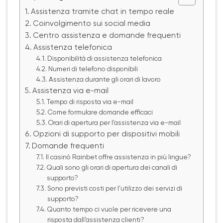
Assistenza tramite chat in tempo reale
Coinvolgimento sui social media
Centro assistenza e domande frequenti
Assistenza telefonica
Disponibilità di assistenza telefonica
Numeri di telefono disponibili
Assistenza durante gli orari di lavoro
Assistenza via e-mail
Tempo di risposta via e-mail
Come formulare domande efficaci
Orari di apertura per l’assistenza via e-mail
Opzioni di supporto per dispositivi mobili
Domande frequenti
Il casinò Rainbet offre assistenza in più lingue?
Quali sono gli orari di apertura dei canali di
supporto?
Sono previsti costi per l’utilizzo dei servizi di
supporto?
Quanto tempo ci vuole per ricevere una
risposta dall’assistenza clienti?