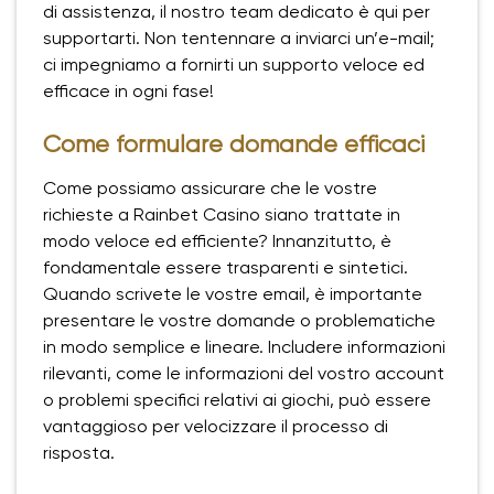
di assistenza, il nostro team dedicato è qui per
supportarti. Non tentennare a inviarci un’e-mail;
ci impegniamo a fornirti un supporto veloce ed
efficace in ogni fase!
Come formulare domande efficaci
Come possiamo assicurare che le vostre
richieste a Rainbet Casino siano trattate in
modo veloce ed efficiente? Innanzitutto, è
fondamentale essere trasparenti e sintetici.
Quando scrivete le vostre email, è importante
presentare le vostre domande o problematiche
in modo semplice e lineare. Includere informazioni
rilevanti, come le informazioni del vostro account
o problemi specifici relativi ai giochi, può essere
vantaggioso per velocizzare il processo di
risposta.