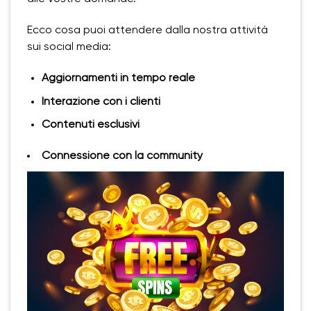
Ecco cosa puoi attendere dalla nostra attività
sui social media:
Aggiornamenti in tempo reale
Interazione con i clienti
Contenuti esclusivi
Connessione con la community