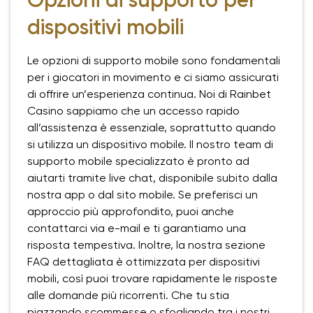
Opzioni di supporto per
dispositivi mobili
Le opzioni di supporto mobile sono fondamentali
per i giocatori in movimento e ci siamo assicurati
di offrire un’esperienza continua. Noi di Rainbet
Casino sappiamo che un accesso rapido
all’assistenza è essenziale, soprattutto quando
si utilizza un dispositivo mobile. Il nostro team di
supporto mobile specializzato è pronto ad
aiutarti tramite live chat, disponibile subito dalla
nostra app o dal sito mobile. Se preferisci un
approccio più approfondito, puoi anche
contattarci via e-mail e ti garantiamo una
risposta tempestiva. Inoltre, la nostra sezione
FAQ dettagliata è ottimizzata per dispositivi
mobili, così puoi trovare rapidamente le risposte
alle domande più ricorrenti. Che tu stia
piazzando scommesse o sfogliando tra i nostri