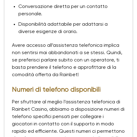
Conversazione diretta per un contatto
personale.
Disponibilità adattabile per adattarsi a
diverse esigenze di orario.
Avere accesso all’assistenza telefonica implica
non sentirsi mai abbandonati a se stessi. Quindi,
se preferisci parlare subito con un operatore, ti
basta prendere il telefono e approfittare di la
comodità offerta da Rainbet!
Numeri di telefono disponibili
Per sfruttare al meglio l’assistenza telefonica di
Rainbet Casino, abbiamo a disposizione numeri di
telefono specifici pensati per collegare i
giocatori in contatto con il supporto in modo
rapido ed efficiente. Questi numeri ci permettono