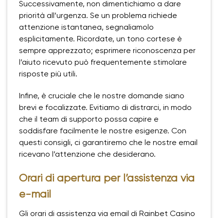
Successivamente, non dimentichiamo a dare
priorità all’urgenza. Se un problema richiede
attenzione istantanea, segnaliamolo
esplicitamente. Ricordate, un tono cortese è
sempre apprezzato; esprimere riconoscenza per
l’aiuto ricevuto può frequentemente stimolare
risposte più utili.
Infine, è cruciale che le nostre domande siano
brevi e focalizzate. Evitiamo di distrarci, in modo
che il team di supporto possa capire e
soddisfare facilmente le nostre esigenze. Con
questi consigli, ci garantiremo che le nostre email
ricevano l’attenzione che desiderano.
Orari di apertura per l’assistenza via
e-mail
Gli orari di assistenza via email di Rainbet Casino