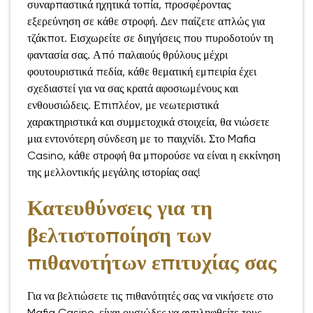
συναρπαστικά ηχητικά τοπία, προσφέροντας
εξερεύνηση σε κάθε στροφή. Δεν παίζετε απλώς για
τζάκποτ. Εισχωρείτε σε διηγήσεις που πυροδοτούν τη
φαντασία σας. Από παλαιούς θρύλους μέχρι
φουτουριστικά πεδία, κάθε θεματική εμπειρία έχει
σχεδιαστεί για να σας κρατά αφοσιωμένους και
ενθουσιώδεις. Επιπλέον, με νεωτεριστικά
χαρακτηριστικά και συμμετοχικά στοιχεία, θα νιώσετε
μια εντονότερη σύνδεση με το παιχνίδι. Στο Mafia
Casino, κάθε στροφή θα μπορούσε να είναι η εκκίνηση
της μελλοντικής μεγάλης ιστορίας σας!
Κατευθύνσεις για τη
βελτιστοποίηση των
πιθανοτήτων επιτυχίας σας
Για να βελτιώσετε τις πιθανότητές σας να νικήσετε στο