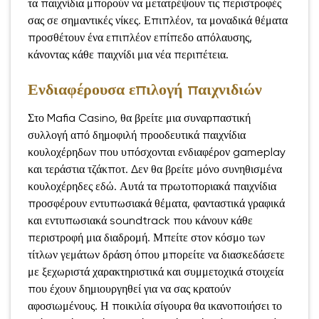
τα παιχνίδια μπορούν να μετατρέψουν τις περιστροφές
σας σε σημαντικές νίκες. Επιπλέον, τα μοναδικά θέματα
προσθέτουν ένα επιπλέον επίπεδο απόλαυσης,
κάνοντας κάθε παιχνίδι μια νέα περιπέτεια.
Ενδιαφέρουσα επιλογή παιχνιδιών
Στο Mafia Casino, θα βρείτε μια συναρπαστική
συλλογή από δημοφιλή προοδευτικά παιχνίδια
κουλοχέρηδων που υπόσχονται ενδιαφέρον gameplay
και τεράστια τζάκποτ. Δεν θα βρείτε μόνο συνηθισμένα
κουλοχέρηδες εδώ. Αυτά τα πρωτοποριακά παιχνίδια
προσφέρουν εντυπωσιακά θέματα, φανταστικά γραφικά
και εντυπωσιακά soundtrack που κάνουν κάθε
περιστροφή μια διαδρομή. Μπείτε στον κόσμο των
τίτλων γεμάτων δράση όπου μπορείτε να διασκεδάσετε
με ξεχωριστά χαρακτηριστικά και συμμετοχικά στοιχεία
που έχουν δημιουργηθεί για να σας κρατούν
αφοσιωμένους. Η ποικιλία σίγουρα θα ικανοποιήσει το