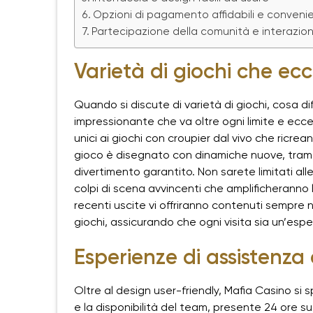
Opzioni di pagamento affidabili e convenie
Partecipazione della comunità e interazion
Varietà di giochi che ecc
Quando si discute di varietà di giochi, cosa di
impressionante che va oltre ogni limite e ecc
unici ai giochi con croupier dal vivo che ricrean
gioco è disegnato con dinamiche nuove, trame a
divertimento garantito. Non sarete limitati al
colpi di scena avvincenti che amplificheranno l
recenti uscite vi offriranno contenuti sempre n
giochi, assicurando che ogni visita sia un’espe
Esperienze di assistenza 
Oltre al design user-friendly, Mafia Casino si 
e la disponibilità del team, presente 24 ore su 