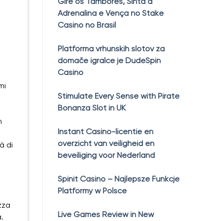
Gire os Tambores, Sinta a
Adrenalina e Vença no Stake
Casino no Brasil
Platforma vrhunskih slotov za
domače igralce je DudeSpin
Casino
mi
Stimulate Every Sense with Pirate
Bonanza Slot in UK
n
Instant Casino-licentie en
overzicht van veiligheid en
à di
beveiliging voor Nederland
Spinit Casino – Najlepsze Funkcje
Platformy w Polsce
zza
Live Games Review in New
.