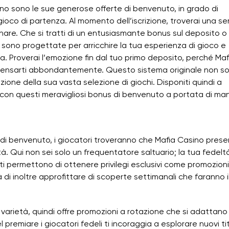
sino sono le sue generose offerte di benvenuto, in grado di
oco di partenza. Al momento dell’iscrizione, troverai una ser
nare. Che si tratti di un entusiasmante bonus sul deposito o 
te sono progettate per arricchire la tua esperienza di gioco e
Proverai l’emozione fin dal tuo primo deposito, perché Maf
mpensarti abbondantemente. Questo sistema originale non so
ione della sua vasta selezione di giochi. Disponiti quindi a
co con questi meravigliosi bonus di benvenuto a portata di ma
i benvenuto, i giocatori troveranno che Mafia Casino prese
. Qui non sei solo un frequentatore saltuario; la tua fedelt
 ti permettono di ottenere privilegi esclusivi come promozioni
à di inoltre approfittare di scoperte settimanali che faranno i
i varietà, quindi offre promozioni a rotazione che si adattano
 premiare i giocatori fedeli ti incoraggia a esplorare nuovi tit