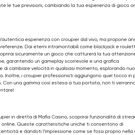
e le tue previsioni, cambiando la tua esperienza di gioco on
un’autentica esperienza con croupier dal vivo, ma propone a
 preferenze. Dai eterni intramontabili come blackjack e roulett
scoprirai sicuramente un gioco che catturerà la tua attenzion
ne, garantendo un gameplay scorrevole e una grafica
nte di cambiare velocità in qualsiasi momento, esplorando nu
 Inoltre, i croupier professionisti aggiungono quel tocco in p
ò. Con una gamma così estesa a tua portata, non ti verrann
ntare!
ier in diretta di Mafia Casino, scoprirai funzionalità di stre
chi online. Queste caratteristiche uniche ti consentono di
tenticità e dandoti l’impressione come se fossi proprio nella 