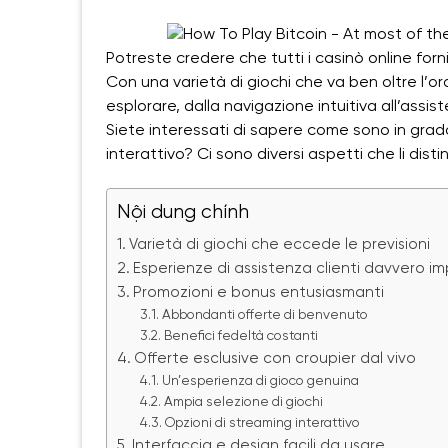
Potreste credere che tutti i casinò online for
Con una varietà di giochi che va ben oltre l’ord
esplorare, dalla navigazione intuitiva all’assist
Siete interessati di sapere come sono in grad
interattivo? Ci sono diversi aspetti che li dis
Nội dung chính
Varietà di giochi che eccede le previsioni
Esperienze di assistenza clienti davvero im
Promozioni e bonus entusiasmanti
Abbondanti offerte di benvenuto
Benefici fedeltà costanti
Offerte esclusive con croupier dal vivo
Un’esperienza di gioco genuina
Ampia selezione di giochi
Opzioni di streaming interattivo
Interfaccia e design facili da usare