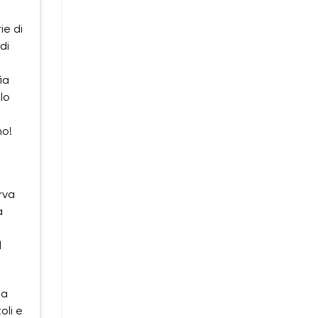
ie di
di
ia
lo
no!
rva
à
l
 a
oli e