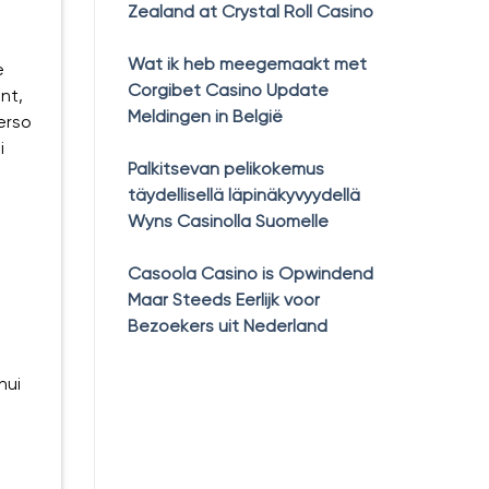
Zealand at Crystal Roll Casino
Wat ik heb meegemaakt met
e
Corgibet Casino Update
nt,
Meldingen in België
verso
i
Palkitsevan pelikokemus
täydellisellä läpinäkyvyydellä
Wyns Casinolla Suomelle
Casoola Casino is Opwindend
Maar Steeds Eerlijk voor
Bezoekers uit Nederland
nui