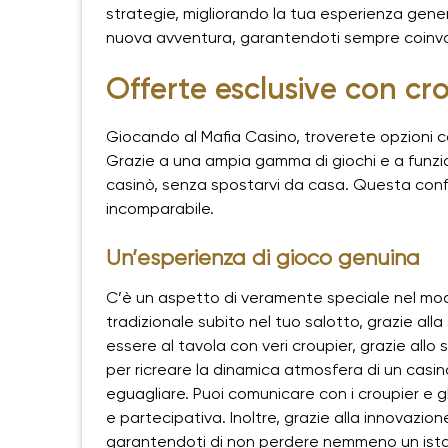
strategie, migliorando la tua esperienza genera
nuova avventura, garantendoti sempre coinvo
Offerte esclusive con cro
Giocando al Mafia Casino, troverete opzioni c
Grazie a una ampia gamma di giochi e a funzion
casinò, senza spostarvi da casa. Questa confi
incomparabile.
Un’esperienza di gioco genuina
C’è un aspetto di veramente speciale nel modo
tradizionale subito nel tuo salotto, grazie alla 
essere al tavola con veri croupier, grazie allo 
per ricreare la dinamica atmosfera di un casin
eguagliare. Puoi comunicare con i croupier e gl
e partecipativa. Inoltre, grazie alla innovazio
garantendoti di non perdere nemmeno un istant