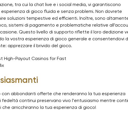
zione, tra cui la chat live e i social media, vi garantiscono
 esperienza di gioco fluida e senza problemi. Non dovrete
ire soluzioni tempestive ed efficienti. Inoltre, sono altament
gioco, sistemi di pagamento e problematiche relative all’accou
sione. Questo livello di supporto riflette il loro dedizione 
do la vostra esperienza di gioco generale e consentendovi d
: apprezzare il brivido del gioco.
siasmanti
uto con abbondanti offerte che renderanno la tua esperienza
mi fedeltà continui preservano vivo l’entusiasmo mentre conti
che arricchiranno la tua esperienza di gioco!