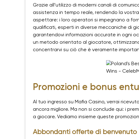
Grazie all’utilizzo di moderni canali di comunica
assistenza in tempo reale, rendendo la vostra
aspettare: i loro operatori si impegnano a forn
qualificati, esperti in diverse meccaniche di 
garantendovi informazioni accurate in ogni occa
un metodo orientato al giocatore, ottimizzan
concentrarvi su ciò che è veramente importante
Promozioni e bonus entu
Al tuo ingresso su Mafia Casino, verrai ricev
ancora migliore. Ma non si conclude qui: i pre
a giocare. Vediamo insieme queste promozioni 
Abbondanti offerte di benvenuto