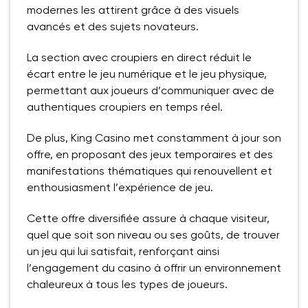
modernes les attirent grâce à des visuels
avancés et des sujets novateurs.
La section avec croupiers en direct réduit le
écart entre le jeu numérique et le jeu physique,
permettant aux joueurs d’communiquer avec de
authentiques croupiers en temps réel.
De plus, King Casino met constamment à jour son
offre, en proposant des jeux temporaires et des
manifestations thématiques qui renouvellent et
enthousiasment l’expérience de jeu.
Cette offre diversifiée assure à chaque visiteur,
quel que soit son niveau ou ses goûts, de trouver
un jeu qui lui satisfait, renforçant ainsi
l’engagement du casino à offrir un environnement
chaleureux à tous les types de joueurs.