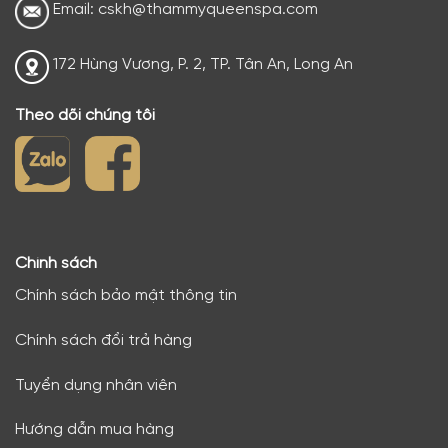
Email: cskh@thammyqueenspa.com
172 Hùng Vương, P. 2, TP. Tân An, Long An
Theo dõi chúng tôi
Chính sách
Chính sách bảo mật thông tin
Chính sách đổi trả hàng
Tuyển dụng nhân viên
Hướng dẫn mua hàng