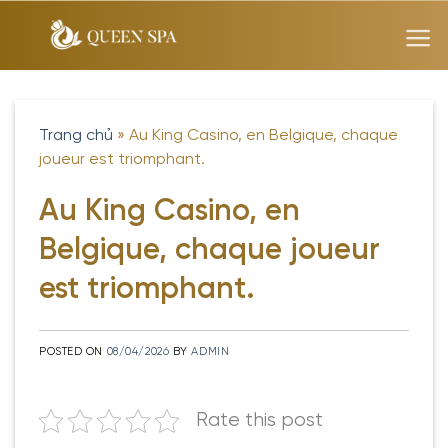
Skip
to
content
Trang chủ
»
Au King Casino, en Belgique, chaque
joueur est triomphant.
Au King Casino, en
Belgique, chaque joueur
est triomphant.
POSTED ON
08/04/2026
BY
ADMIN
Rate this post