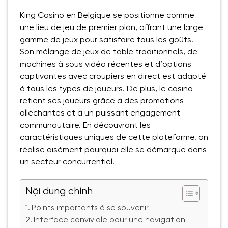
King Casino en Belgique se positionne comme
une lieu de jeu de premier plan, offrant une large
gamme de jeux pour satisfaire tous les goûts.
Son mélange de jeux de table traditionnels, de
machines à sous vidéo récentes et d’options
captivantes avec croupiers en direct est adapté
à tous les types de joueurs. De plus, le casino
retient ses joueurs grâce à des promotions
alléchantes et à un puissant engagement
communautaire. En découvrant les
caractéristiques uniques de cette plateforme, on
réalise aisément pourquoi elle se démarque dans
un secteur concurrentiel.
Nội dung chính
Points importants à se souvenir
Interface conviviale pour une navigation