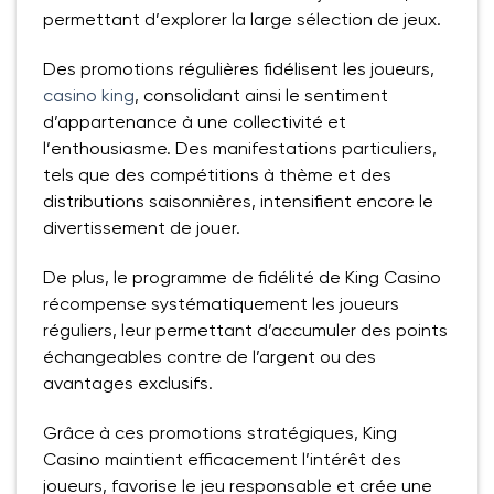
permettant d’explorer la large sélection de jeux.
Des promotions régulières fidélisent les joueurs,
casino king
, consolidant ainsi le sentiment
d’appartenance à une collectivité et
l’enthousiasme. Des manifestations particuliers,
tels que des compétitions à thème et des
distributions saisonnières, intensifient encore le
divertissement de jouer.
De plus, le programme de fidélité de King Casino
récompense systématiquement les joueurs
réguliers, leur permettant d’accumuler des points
échangeables contre de l’argent ou des
avantages exclusifs.
Grâce à ces promotions stratégiques, King
Casino maintient efficacement l’intérêt des
joueurs, favorise le jeu responsable et crée une