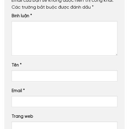
Email của bạn sẽ không được hiển thị công khai.
Các trường bắt buộc được đánh dấu
*
Bình luận
*
Tên
*
Email
*
Trang web