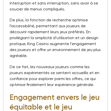
interruption et sans interruption, sans avoir à se
soucier de menus compliqués.
De plus, la fonction de recherche optimise
l’accessibilité, permettant aux joueurs de
découvrir rapidement leurs jeux préférés. En
privilégiant la simplicité d’utilisation et un design
pratique, King Casino augmente l’engagement
des joueurs et offre un environnement de jeu plus
agréable.
De ce fait, les nouveaux joueurs comme les
joueurs expérimentés se sentent accueillis et en
confiance pour explorer parmi les offres, ce qui
optimise finalement leur expérience générale.
Engagement envers le jeu
équitable et le jeu