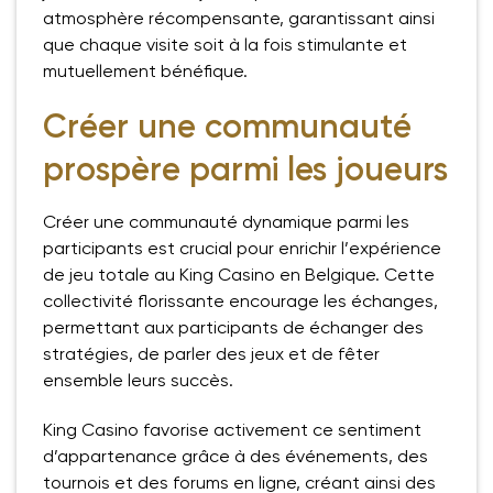
atmosphère récompensante, garantissant ainsi
que chaque visite soit à la fois stimulante et
mutuellement bénéfique.
Créer une communauté
prospère parmi les joueurs
Créer une communauté dynamique parmi les
participants est crucial pour enrichir l’expérience
de jeu totale au King Casino en Belgique. Cette
collectivité florissante encourage les échanges,
permettant aux participants de échanger des
stratégies, de parler des jeux et de fêter
ensemble leurs succès.
King Casino favorise activement ce sentiment
d’appartenance grâce à des événements, des
tournois et des forums en ligne, créant ainsi des