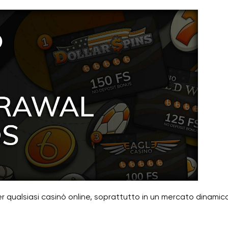
er qualsiasi casinò online, soprattutto in un mercato dinamic