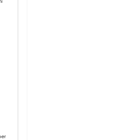
ni
per