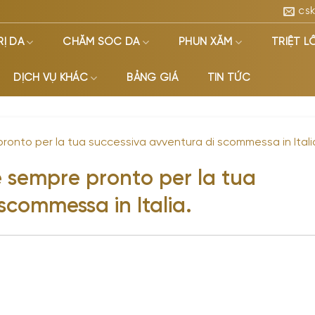
cs
RỊ DA
CHĂM SÓC DA
PHUN XĂM
TRIỆT 
DỊCH VỤ KHÁC
BẢNG GIÁ
TIN TỨC
onto per la tua successiva avventura di scommessa in Itali
 sempre pronto per la tua
scommessa in Italia.