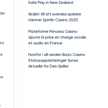
Safe Play in New Zealand
dei
Skälet till att svenska spelare
nämner Spinfin Casino 2025
Plateforme Princess Casino
ajoute la prise en charge vocale
sta
et audio en France
ne
Hvorfor i all verden Bizzo Casino
Statusoppdateringer Synes
Aktuelle for Den Spiller
na
.