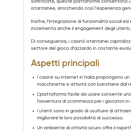
sofisticate, queste piattaforme consentono un
istantanee, arricchendo così l’esperienza gen
Inoltre, l’integrazione di funzionalità social ed
incrementa anche il engagement degli utenti, 
Di conseguenza, i casinò istantanei capitaliz
settore del gioco d’azzardo in costante evoluzi
Aspetti principali
I casinò su internet in Italia propongono un
macchinette e attività con banchiere dal r
L’piattaforma facile da usare consente una c
l’avventura di scommessa per i giocatori i
I utenti sono in grado di usufruire di attraent
migliorare le loro possibilità di successo.
Un ambiente di attività sicuro offre il risp