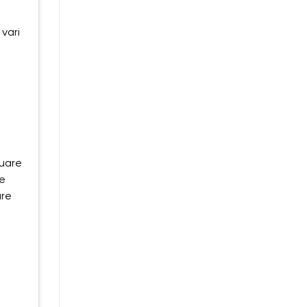
 vari
nuare
re
are