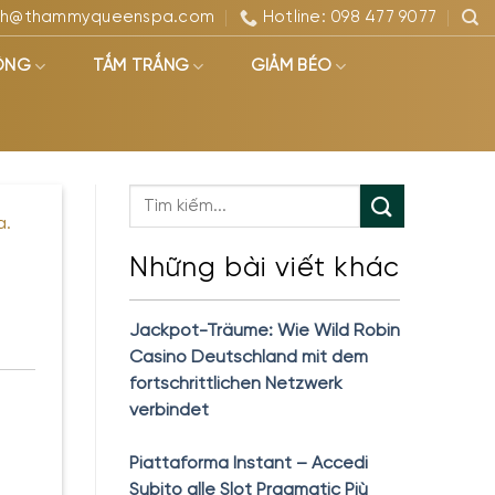
kh@thammyqueenspa.com
Hotline: 098 477 9077
LÔNG
TẮM TRẮNG
GIẢM BÉO
a.
Những bài viết khác
Jackpot-Träume: Wie Wild Robin
Casino Deutschland mit dem
fortschrittlichen Netzwerk
verbindet
Piattaforma Instant – Accedi
Subito alle Slot Pragmatic Più