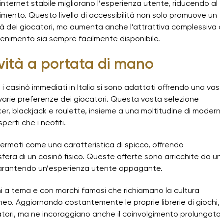
internet stabile migliorano l’esperienza utente, riducendo al
timento. Questo livello di accessibilità non solo promuove un
tà dei giocatori, ma aumenta anche l’attrattiva complessiva 
ttenimento sia sempre facilmente disponibile.
ività a portata di mano
i casinò immediati in Italia si sono adattati offrendo una va
varie preferenze dei giocatori. Questa vasta selezione
r, blackjack e roulette, insieme a una moltitudine di moder
perti che i neofiti.
affermati come una caratteristica di spicco, offrendo
fera di un casinò fisico. Queste offerte sono arricchite da u
 garantendo un’esperienza utente appagante.
chi a tema e con marchi famosi che richiamano la cultura
o. Aggiornando costantemente le proprie librerie di giochi,
tori, ma ne incoraggiano anche il coinvolgimento prolungato