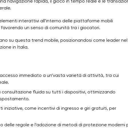
a navigazione rapida, il gioco in tempo reale e le transazio
erale.
 elementi interattivi all’interno delle piattaforme mobili
favorendo un senso di comunità tra i giocatori.
zano su questa trend mobile, posizionandosi come leader nel
one in Italia.
 accesso immediato a un’vasta varietà di attività, tra cui
eale.
onsultazione fluida su tutti i dispositivi, ottimizzando
n spostamento.
i iniziative, come incentivi di ingresso e giri gratuiti, per
etto delle regole e l’adozione di metodi di protezione moderni 