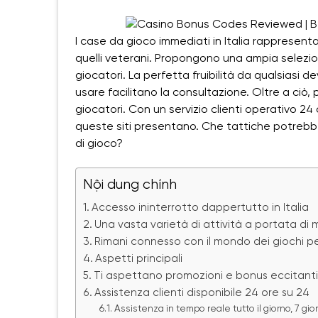
I case da gioco immediati in Italia rappresent
quelli veterani. Propongono una ampia selezione
giocatori. La perfetta fruibilità da qualsiasi 
usare facilitano la consultazione. Oltre a ciò,
giocatori. Con un servizio clienti operativo 24 
queste siti presentano. Che tattiche potrebbero
di gioco?
Nội dung chính
Accesso ininterrotto dappertutto in Italia
Una vasta varietà di attività a portata di
Rimani connesso con il mondo dei giochi per 
Aspetti principali
Ti aspettano promozioni e bonus eccitanti
Assistenza clienti disponibile 24 ore su 24
Assistenza in tempo reale tutto il giorno, 7 gior