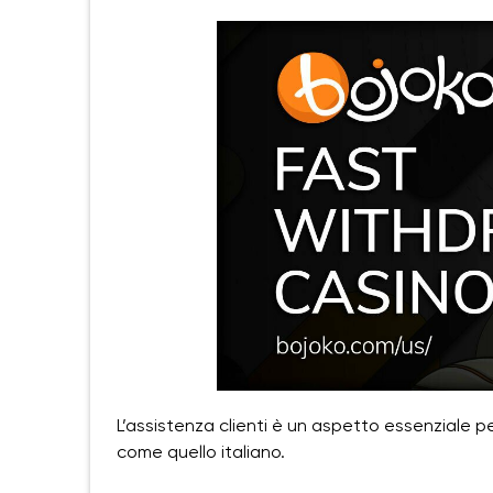
L’assistenza clienti è un aspetto essenziale p
come quello italiano.