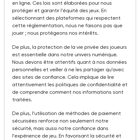
en ligne. Ces lois sont élaborées pour nous
protéger et garantir l’équité des jeux. En
sélectionnant des plateformes qui respectent
cette réglementation, nous ne faisons pas que
jouer ; nous protégeons nos intérêts.
De plus, la protection de la vie privée des joueurs
est essentielle dans notre univers numérique.
Nous devons être attentifs quant à nos données
personnelles et veiller à ne les partager qu’avec
des sites de confiance. Cela implique de lire
attentivement les politiques de confidentialité et
de comprendre comment nos informations sont
traitées.
De plus, l’utilisation de méthodes de paiement
sécurisées renforce non seulement notre
sécurité, mais aussi notre confiance dans
l’expérience de jeu. En favorisant la sécurité et