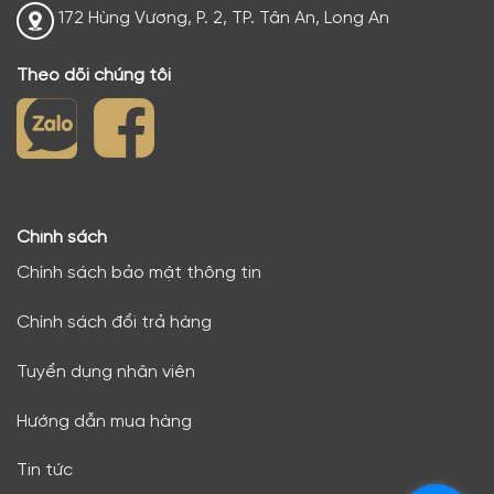
172 Hùng Vương, P. 2, TP. Tân An, Long An
Theo dõi chúng tôi
Chính sách
Chính sách bảo mật thông tin
Chính sách đổi trả hàng
Tuyển dụng nhân viên
Hướng dẫn mua hàng
Tin tức