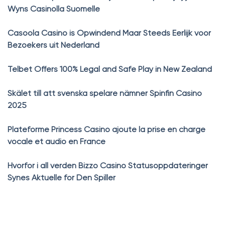
Wyns Casinolla Suomelle
Casoola Casino is Opwindend Maar Steeds Eerlijk voor
Bezoekers uit Nederland
Telbet Offers 100% Legal and Safe Play in New Zealand
Skälet till att svenska spelare nämner Spinfin Casino
2025
Plateforme Princess Casino ajoute la prise en charge
vocale et audio en France
Hvorfor i all verden Bizzo Casino Statusoppdateringer
Synes Aktuelle for Den Spiller