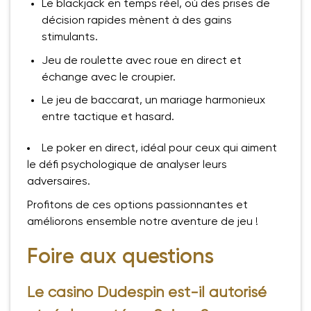
Le blackjack en temps réel, où des prises de
décision rapides mènent à des gains
stimulants.
Jeu de roulette avec roue en direct et
échange avec le croupier.
Le jeu de baccarat, un mariage harmonieux
entre tactique et hasard.
Le poker en direct, idéal pour ceux qui aiment
le défi psychologique de analyser leurs
adversaires.
Profitons de ces options passionnantes et
améliorons ensemble notre aventure de jeu !
Foire aux questions
Le casino Dudespin est-il autorisé