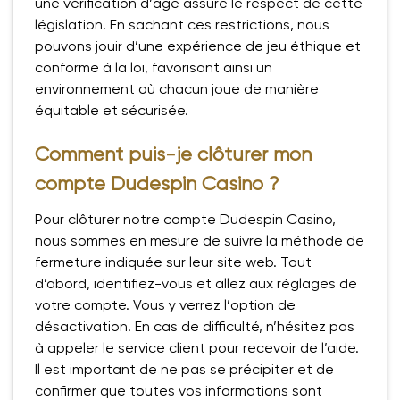
une vérification d’âge assure le respect de cette
législation. En sachant ces restrictions, nous
pouvons jouir d’une expérience de jeu éthique et
conforme à la loi, favorisant ainsi un
environnement où chacun joue de manière
équitable et sécurisée.
Comment puis-je clôturer mon
compte Dudespin Casino ?
Pour clôturer notre compte Dudespin Casino,
nous sommes en mesure de suivre la méthode de
fermeture indiquée sur leur site web. Tout
d’abord, identifiez-vous et allez aux réglages de
votre compte. Vous y verrez l’option de
désactivation. En cas de difficulté, n’hésitez pas
à appeler le service client pour recevoir de l’aide.
Il est important de ne pas se précipiter et de
confirmer que toutes vos informations sont