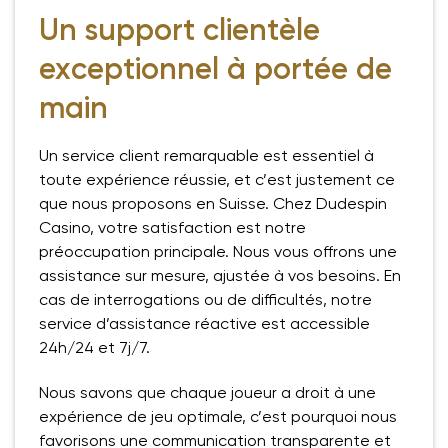
Un support clientèle
exceptionnel à portée de
main
Un service client remarquable est essentiel à
toute expérience réussie, et c’est justement ce
que nous proposons en Suisse. Chez Dudespin
Casino, votre satisfaction est notre
préoccupation principale. Nous vous offrons une
assistance sur mesure, ajustée à vos besoins. En
cas de interrogations ou de difficultés, notre
service d’assistance réactive est accessible
24h/24 et 7j/7.
Nous savons que chaque joueur a droit à une
expérience de jeu optimale, c’est pourquoi nous
favorisons une communication transparente et