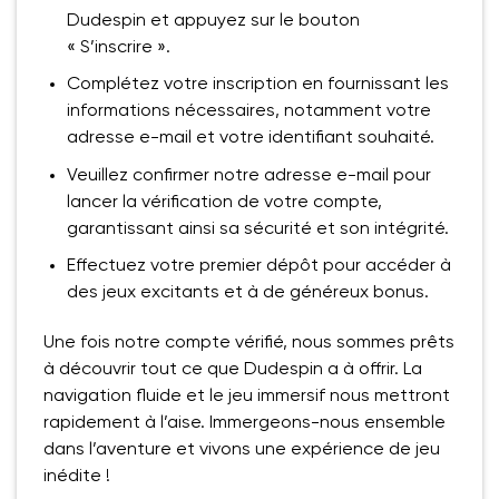
Dudespin et appuyez sur le bouton
« S’inscrire ».
Complétez votre inscription en fournissant les
informations nécessaires, notamment votre
adresse e-mail et votre identifiant souhaité.
Veuillez confirmer notre adresse e-mail pour
lancer la vérification de votre compte,
garantissant ainsi sa sécurité et son intégrité.
Effectuez votre premier dépôt pour accéder à
des jeux excitants et à de généreux bonus.
Une fois notre compte vérifié, nous sommes prêts
à découvrir tout ce que Dudespin a à offrir. La
navigation fluide et le jeu immersif nous mettront
rapidement à l’aise. Immergeons-nous ensemble
dans l’aventure et vivons une expérience de jeu
inédite !