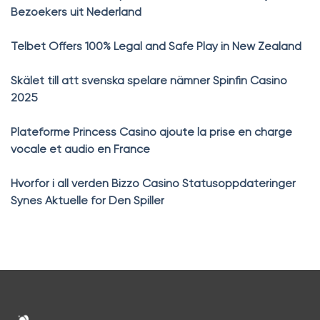
Bezoekers uit Nederland
Telbet Offers 100% Legal and Safe Play in New Zealand
Skälet till att svenska spelare nämner Spinfin Casino
2025
Plateforme Princess Casino ajoute la prise en charge
vocale et audio en France
Hvorfor i all verden Bizzo Casino Statusoppdateringer
Synes Aktuelle for Den Spiller