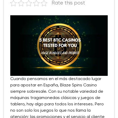
Rate this post
Cuando pensamos en el más destacado lugar
para apostar en España, Blaze Spins Casino
siempre sobresale. Con su notable variedad de
máquinas tragamonedas clásicas y juegos de
tablero, hay algo para todos los intereses. Pero
no son solo los juegos lo que nos llama la
atención; las promociones y el servicio al cliente