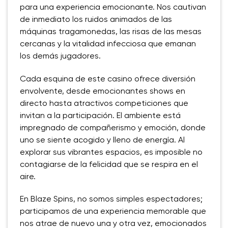
para una experiencia emocionante. Nos cautivan
de inmediato los ruidos animados de las
máquinas tragamonedas, las risas de las mesas
cercanas y la vitalidad infecciosa que emanan
los demás jugadores.
Cada esquina de este casino ofrece diversión
envolvente, desde emocionantes shows en
directo hasta atractivos competiciones que
invitan a la participación. El ambiente está
impregnado de compañerismo y emoción, donde
uno se siente acogido y lleno de energía. Al
explorar sus vibrantes espacios, es imposible no
contagiarse de la felicidad que se respira en el
aire.
En Blaze Spins, no somos simples espectadores;
participamos de una experiencia memorable que
nos atrae de nuevo una y otra vez, emocionados