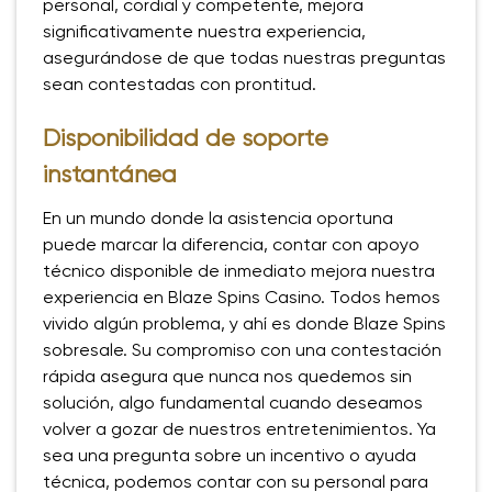
personal, cordial y competente, mejora
significativamente nuestra experiencia,
asegurándose de que todas nuestras preguntas
sean contestadas con prontitud.
Disponibilidad de soporte
instantánea
En un mundo donde la asistencia oportuna
puede marcar la diferencia, contar con apoyo
técnico disponible de inmediato mejora nuestra
experiencia en Blaze Spins Casino. Todos hemos
vivido algún problema, y ahí es donde Blaze Spins
sobresale. Su compromiso con una contestación
rápida asegura que nunca nos quedemos sin
solución, algo fundamental cuando deseamos
volver a gozar de nuestros entretenimientos. Ya
sea una pregunta sobre un incentivo o ayuda
técnica, podemos contar con su personal para