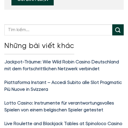
Những bài viết khác
Jackpot-Träume: Wie Wild Robin Casino Deutschland
mit dem fortschrittlichen Netzwerk verbindet
Piattaforma Instant – Accedi Subito alle Slot Pragmatic
Più Nuove in Svizzera
Lotto Casino: Instrumente für verantwortungsvolles
Spielen von einem belgischen Spieler getestet
Live Roulette and Blackjack Tables at Spinoloco Casino