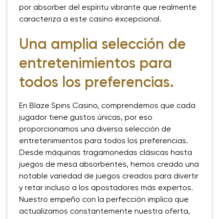
por absorber del espíritu vibrante que realmente
caracteriza a este casino excepcional.
Una amplia selección de
entretenimientos para
todos los preferencias.
En Blaze Spins Casino, comprendemos que cada
jugador tiene gustos únicas, por eso
proporcionamos una diversa selección de
entretenimientos para todos los preferencias.
Desde máquinas tragamonedas clásicas hasta
juegos de mesa absorbentes, hemos creado una
notable variedad de juegos creados para divertir
y retar incluso a los apostadores más expertos.
Nuestro empeño con la perfección implica que
actualizamos constantemente nuestra oferta,