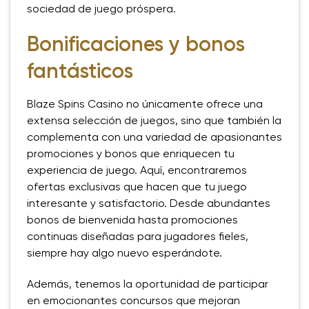
sociedad de juego próspera.
Bonificaciones y bonos
fantásticos
Blaze Spins Casino no únicamente ofrece una
extensa selección de juegos, sino que también la
complementa con una variedad de apasionantes
promociones y bonos que enriquecen tu
experiencia de juego. Aquí, encontraremos
ofertas exclusivas que hacen que tu juego
interesante y satisfactorio. Desde abundantes
bonos de bienvenida hasta promociones
continuas diseñadas para jugadores fieles,
siempre hay algo nuevo esperándote.
Además, tenemos la oportunidad de participar
en emocionantes concursos que mejoran