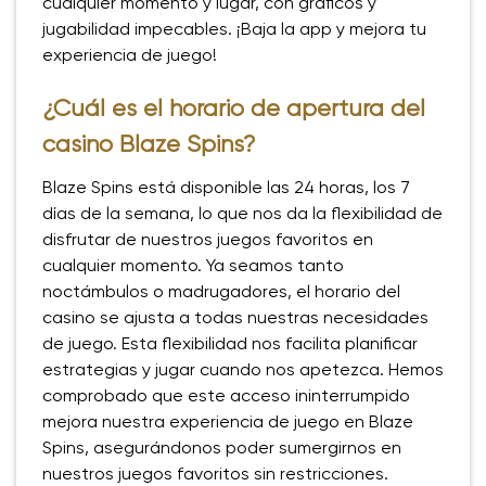
cualquier momento y lugar, con gráficos y
jugabilidad impecables. ¡Baja la app y mejora tu
experiencia de juego!
¿Cuál es el horario de apertura del
casino Blaze Spins?
Blaze Spins está disponible las 24 horas, los 7
días de la semana, lo que nos da la flexibilidad de
disfrutar de nuestros juegos favoritos en
cualquier momento. Ya seamos tanto
noctámbulos o madrugadores, el horario del
casino se ajusta a todas nuestras necesidades
de juego. Esta flexibilidad nos facilita planificar
estrategias y jugar cuando nos apetezca. Hemos
comprobado que este acceso ininterrumpido
mejora nuestra experiencia de juego en Blaze
Spins, asegurándonos poder sumergirnos en
nuestros juegos favoritos sin restricciones.