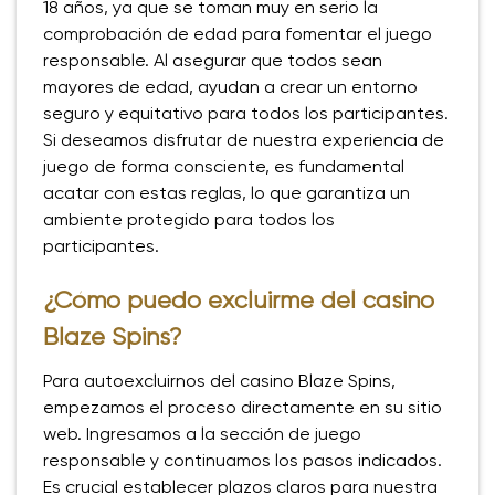
18 años, ya que se toman muy en serio la
comprobación de edad para fomentar el juego
responsable. Al asegurar que todos sean
mayores de edad, ayudan a crear un entorno
seguro y equitativo para todos los participantes.
Si deseamos disfrutar de nuestra experiencia de
juego de forma consciente, es fundamental
acatar con estas reglas, lo que garantiza un
ambiente protegido para todos los
participantes.
¿Cómo puedo excluirme del casino
Blaze Spins?
Para autoexcluirnos del casino Blaze Spins,
empezamos el proceso directamente en su sitio
web. Ingresamos a la sección de juego
responsable y continuamos los pasos indicados.
Es crucial establecer plazos claros para nuestra