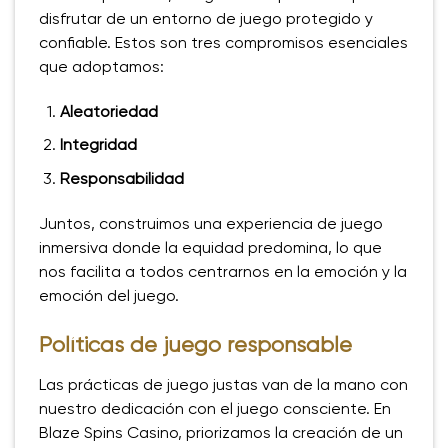
disfrutar de un entorno de juego protegido y
confiable. Estos son tres compromisos esenciales
que adoptamos:
Aleatoriedad
Integridad
Responsabilidad
Juntos, construimos una experiencia de juego
inmersiva donde la equidad predomina, lo que
nos facilita a todos centrarnos en la emoción y la
emoción del juego.
Políticas de juego responsable
Las prácticas de juego justas van de la mano con
nuestro dedicación con el juego consciente. En
Blaze Spins Casino, priorizamos la creación de un