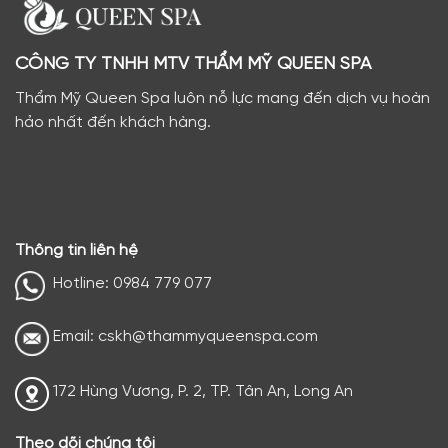
CÔNG TY TNHH MTV THẨM MỸ QUEEN SPA
Thẩm Mỹ Queen Spa luôn nỗ lực mang đến dịch vụ hoàn
hảo nhất đến khách hàng.
Thông tin liên hệ
Hotline: 0984 779 077
Email: cskh@thammyqueenspa.com
172 Hùng Vương, P. 2, TP. Tân An, Long An
Theo dõi chúng tôi