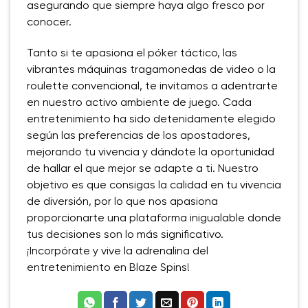
asegurando que siempre haya algo fresco por
conocer.
Tanto si te apasiona el póker táctico, las
vibrantes máquinas tragamonedas de video o la
roulette convencional, te invitamos a adentrarte
en nuestro activo ambiente de juego. Cada
entretenimiento ha sido detenidamente elegido
según las preferencias de los apostadores,
mejorando tu vivencia y dándote la oportunidad
de hallar el que mejor se adapte a ti. Nuestro
objetivo es que consigas la calidad en tu vivencia
de diversión, por lo que nos apasiona
proporcionarte una plataforma inigualable donde
tus decisiones son lo más significativo.
¡Incorpórate y vive la adrenalina del
entretenimiento en Blaze Spins!