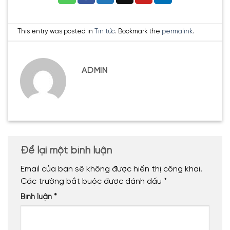
This entry was posted in
Tin tức
. Bookmark the
permalink
.
ADMIN
Để lại một bình luận
Email của bạn sẽ không được hiển thị công khai.
Các trường bắt buộc được đánh dấu
*
Bình luận
*