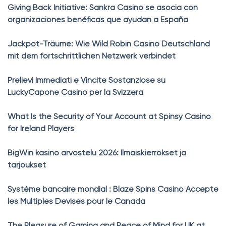
Giving Back Initiative: Sankra Casino se asocia con
organizaciones benéficas que ayudan a España
Jackpot-Träume: Wie Wild Robin Casino Deutschland
mit dem fortschrittlichen Netzwerk verbindet
Prelievi Immediati e Vincite Sostanziose su
LuckyCapone Casino per la Svizzera
What Is the Security of Your Account at Spinsy Casino
for Ireland Players
BigWin kasino arvostelu 2026: Ilmaiskierrokset ja
tarjoukset
Système bancaire mondial : Blaze Spins Casino Accepte
les Multiples Devises pour le Canada
The Pleasure of Gaming and Peace of Mind for UK at