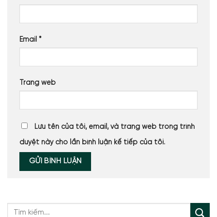
Email
*
Trang web
Lưu tên của tôi, email, và trang web trong trình
duyệt này cho lần bình luận kế tiếp của tôi.