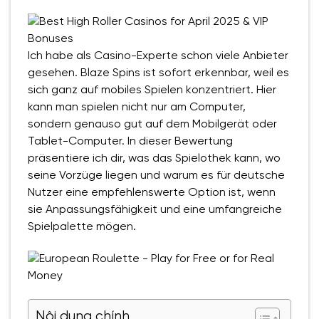
Ich habe als Casino-Experte schon viele Anbieter
gesehen. Blaze Spins ist sofort erkennbar, weil es
sich ganz auf mobiles Spielen konzentriert. Hier
kann man spielen nicht nur am Computer,
sondern genauso gut auf dem Mobilgerät oder
Tablet-Computer. In dieser Bewertung
präsentiere ich dir, was das Spielothek kann, wo
seine Vorzüge liegen und warum es für deutsche
Nutzer eine empfehlenswerte Option ist, wenn
sie Anpassungsfähigkeit und eine umfangreiche
Spielpalette mögen.
Nội dung chính