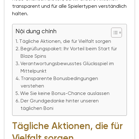
transparent und für alle Spielertypen verständlich
halten.
Nội dung chính
Tägliche Aktionen, die für Vielfalt sorgen
Begrüßungspaket: Ihr Vorteil beim Start für
Blaze Spins
Verantwortungsbewusstes Glücksspiel im
Mittelpunkt
Transparente Bonusbedingungen
verstehen
Wie Sie keine Bonus-Chance auslassen
Der Grundgedanke hinter unseren
täglichen Boni
Tägliche Aktionen, die für
Vielfalt sorgen