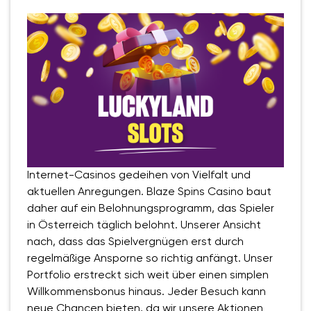
Internet-Casinos gedeihen von Vielfalt und
aktuellen Anregungen. Blaze Spins Casino baut
daher auf ein Belohnungsprogramm, das Spieler
in Österreich täglich belohnt. Unserer Ansicht
nach, dass das Spielvergnügen erst durch
regelmäßige Ansporne so richtig anfängt. Unser
Portfolio erstreckt sich weit über einen simplen
Willkommensbonus hinaus. Jeder Besuch kann
neue Chancen bieten, da wir unsere Aktionen