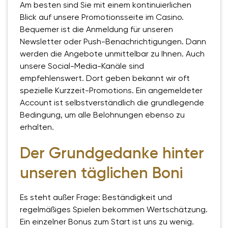
Am besten sind Sie mit einem kontinuierlichen
Blick auf unsere Promotionsseite im Casino.
Bequemer ist die Anmeldung für unseren
Newsletter oder Push-Benachrichtigungen. Dann
werden die Angebote unmittelbar zu Ihnen. Auch
unsere Social-Media-Kanäle sind
empfehlenswert. Dort geben bekannt wir oft
spezielle Kurzzeit-Promotions. Ein angemeldeter
Account ist selbstverständlich die grundlegende
Bedingung, um alle Belohnungen ebenso zu
erhalten.
Der Grundgedanke hinter
unseren täglichen Boni
Es steht außer Frage: Beständigkeit und
regelmäßiges Spielen bekommen Wertschätzung.
Ein einzelner Bonus zum Start ist uns zu wenig.