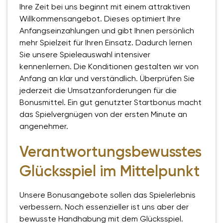
Ihre Zeit bei uns beginnt mit einem attraktiven
Willkommensangebot. Dieses optimiert Ihre
Anfangseinzahlungen und gibt Ihnen persönlich
mehr Spielzeit für Ihren Einsatz. Dadurch lernen
Sie unsere Spieleauswahl intensiver
kennenlernen. Die Konditionen gestalten wir von
Anfang an klar und verständlich. Überprüfen Sie
jederzeit die Umsatzanforderungen für die
Bonusmittel. Ein gut genutzter Startbonus macht
das Spielvergnügen von der ersten Minute an
angenehmer.
Verantwortungsbewusstes
Glücksspiel im Mittelpunkt
Unsere Bonusangebote sollen das Spielerlebnis
verbessern. Noch essenzieller ist uns aber der
bewusste Handhabung mit dem Glücksspiel.