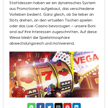
Stattdessen haben wir ein dynamisches System
aus Promotionen aufgebaut, das verschiedene
Vorlieben bedient. Ganz gleich, ob Sie lieber an
Slots drehen, an den virtuellen Tischen spielen
oder das Live-Casino bevorzugen – unsere Boni
sind auf Ihre Interessen zugeschnitten. Auf diese
Weise bleibt die Spielatmosphäre
abwechslungsreich und motivierend.