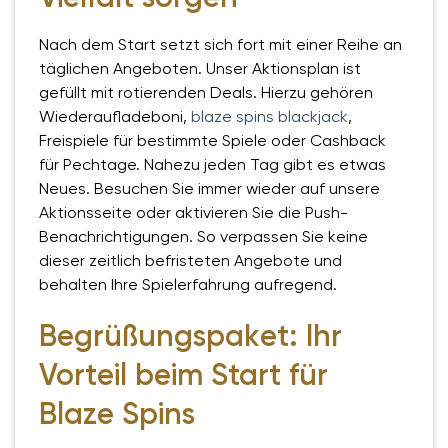
Nach dem Start setzt sich fort mit einer Reihe an
täglichen Angeboten. Unser Aktionsplan ist
gefüllt mit rotierenden Deals. Hierzu gehören
Wiederaufladeboni,
blaze spins blackjack
,
Freispiele für bestimmte Spiele oder Cashback
für Pechtage. Nahezu jeden Tag gibt es etwas
Neues. Besuchen Sie immer wieder auf unsere
Aktionsseite oder aktivieren Sie die Push-
Benachrichtigungen. So verpassen Sie keine
dieser zeitlich befristeten Angebote und
behalten Ihre Spielerfahrung aufregend.
Begrüßungspaket: Ihr
Vorteil beim Start für
Blaze Spins