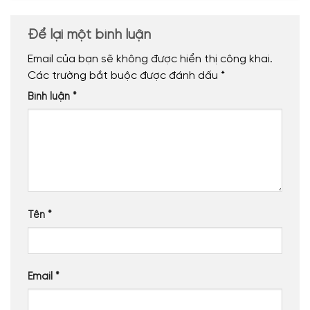
Để lại một bình luận
Email của bạn sẽ không được hiển thị công khai.
Các trường bắt buộc được đánh dấu
*
Bình luận
*
Tên
*
Email
*