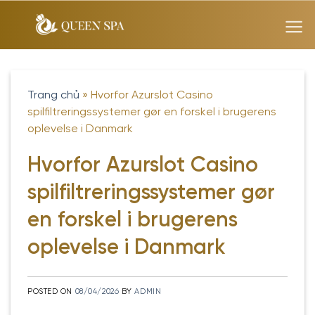
Skip
to
content
Trang chủ
»
Hvorfor Azurslot Casino
spilfiltreringssystemer gør en forskel i brugerens
oplevelse i Danmark
Hvorfor Azurslot Casino
spilfiltreringssystemer gør
en forskel i brugerens
oplevelse i Danmark
POSTED ON
08/04/2026
BY
ADMIN