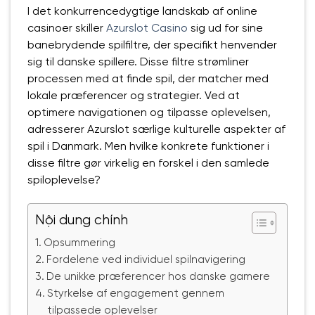
I det konkurrencedygtige landskab af online
casinoer skiller
Azurslot Casino
sig ud for sine
banebrydende spilfiltre, der specifikt henvender
sig til danske spillere. Disse filtre strømliner
processen med at finde spil, der matcher med
lokale præferencer og strategier. Ved at
optimere navigationen og tilpasse oplevelsen,
adresserer Azurslot særlige kulturelle aspekter af
spil i Danmark. Men hvilke konkrete funktioner i
disse filtre gør virkelig en forskel i den samlede
spiloplevelse?
Nội dung chính
Opsummering
Fordelene ved individuel spilnavigering
De unikke præferencer hos danske gamere
Styrkelse af engagement gennem
tilpassede oplevelser