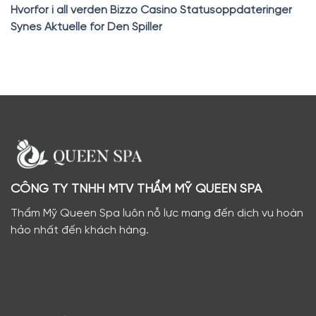
Hvorfor i all verden Bizzo Casino Statusoppdateringer
Synes Aktuelle for Den Spiller
CÔNG TY TNHH MTV THẨM MỸ QUEEN SPA
Thẩm Mỹ Queen Spa luôn nỗ lực mang đến dịch vụ hoàn
hảo nhất đến khách hàng.