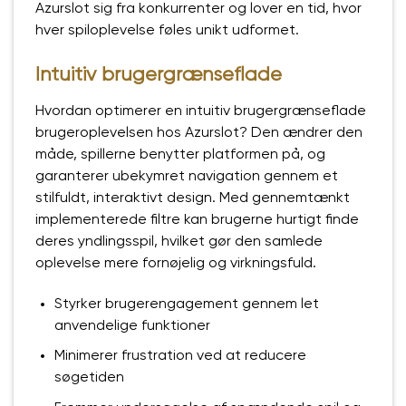
Azurslot sig fra konkurrenter og lover en tid, hvor
hver spiloplevelse føles unikt udformet.
Intuitiv brugergrænseflade
Hvordan optimerer en intuitiv brugergrænseflade
brugeroplevelsen hos Azurslot? Den ændrer den
måde, spillerne benytter platformen på, og
garanterer ubekymret navigation gennem et
stilfuldt, interaktivt design. Med gennemtænkt
implementerede filtre kan brugerne hurtigt finde
deres yndlingsspil, hvilket gør den samlede
oplevelse mere fornøjelig og virkningsfuld.
Styrker brugerengagement gennem let
anvendelige funktioner
Minimerer frustration ved at reducere
søgetiden