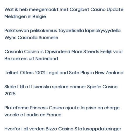
Wat ik heb meegemaakt met Corgibet Casino Update
Meldingen in België
Palkitsevan pelikokemus täydellisellä läpinäkyvyydellä
Wyns Casinolla Suomelle
Casoola Casino is Opwindend Maar Steeds Eerlijk voor
Bezoekers uit Nederland
Telbet Offers 100% Legal and Safe Play in New Zealand
Skälet till att svenska spelare nämner Spinfin Casino
2025
Plateforme Princess Casino ajoute la prise en charge
vocale et audio en France
Hvorfor i all verden Bizzo Casino Statusoppdateringer