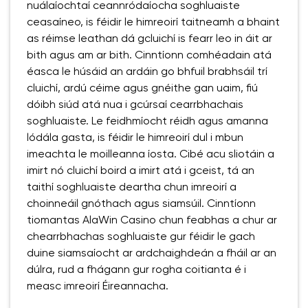
nuálaíochtaí ceannródaíocha soghluaiste
ceasaíneo, is féidir le himreoirí taitneamh a bhaint
as réimse leathan dá gcluichí is fearr leo in áit ar
bith agus am ar bith. Cinntíonn comhéadain atá
éasca le húsáid an ardáin go bhfuil brabhsáil trí
cluichí, ardú céime agus gnéithe gan uaim, fiú
dóibh siúd atá nua i gcúrsaí cearrbhachais
soghluaiste. Le feidhmíocht réidh agus amanna
lódála gasta, is féidir le himreoirí dul i mbun
imeachta le moilleanna íosta. Cibé acu sliotáin a
imirt nó cluichí boird a imirt atá i gceist, tá an
taithí soghluaiste deartha chun imreoirí a
choinneáil gnóthach agus siamsúil. Cinntíonn
tiomantas AlaWin Casino chun feabhas a chur ar
chearrbhachas soghluaiste gur féidir le gach
duine siamsaíocht ar ardchaighdeán a fháil ar an
dúlra, rud a fhágann gur rogha coitianta é i
measc imreoirí Éireannacha.