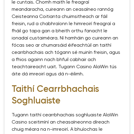
le cuntais. Chomh maith le freagraí
meandaracha, cuireann an ceasaíneo rannóg
Ceisteanna Coitianta chuimsitheach ar fáil
freisin, rud a chabhraíonn le himreoirí freagraí a
fháil go tapa gan a bheith orthu fanacht le
ionadaí custaiméara. Ní hamháin go cuireann an
fócas seo ar chumarsáid éifeachtúil an taithí
cearrbhachais ach tógann sé muinín freisin, agus
a fhios againn nach bhfuil cabhair ach
teachtaireacht uait. Tugann Casino AlaWin tús
áite dá imreoirí agus dá n-éilimh.
Taithí Cearrbhachais
Soghluaiste
Tugann taithí cearrbhachais soghluaiste AlaWin
Casino sceitimíní an cheasaíneonna díreach
chuig méara na n-imreoirí. A bhuíochas le