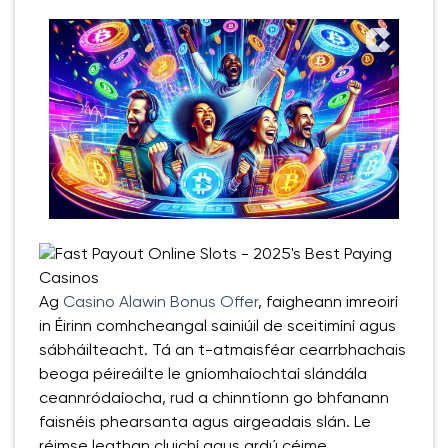
Ag
Casino Alawin Bonus Offer
, faigheann imreoirí
in Éirinn comhcheangal sainiúil de sceitimíní agus
sábháilteacht. Tá an t-atmaisféar cearrbhachais
beoga péireáilte le gníomhaíochtaí slándála
ceannródaíocha, rud a chinntíonn go bhfanann
faisnéis phearsanta agus airgeadais slán. Le
réimse leathan cluichí agus ardú céime