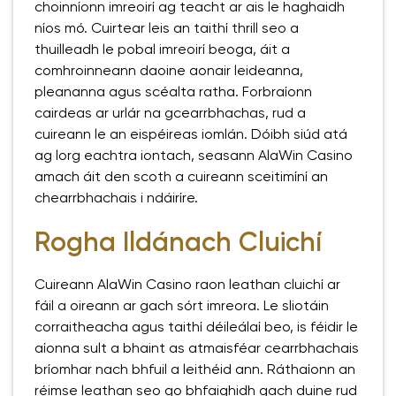
choinníonn imreoirí ag teacht ar ais le haghaidh
níos mó. Cuirtear leis an taithí thrill seo a
thuilleadh le pobal imreoirí beoga, áit a
comhroinneann daoine aonair leideanna,
pleananna agus scéalta ratha. Forbraíonn
cairdeas ar urlár na gcearrbhachas, rud a
cuireann le an eispéireas iomlán. Dóibh siúd atá
ag lorg eachtra iontach, seasann AlaWin Casino
amach áit den scoth a cuireann sceitimíní an
chearrbhachais i ndáiríre.
Rogha Ildánach Cluichí
Cuireann AlaWin Casino raon leathan cluichí ar
fáil a oireann ar gach sórt imreora. Le sliotáin
corraitheacha agus taithí déileálaí beo, is féidir le
aíonna sult a bhaint as atmaisféar cearrbhachais
bríomhar nach bhfuil a leithéid ann. Ráthaíonn an
réimse leathan seo go bhfaighidh gach duine rud