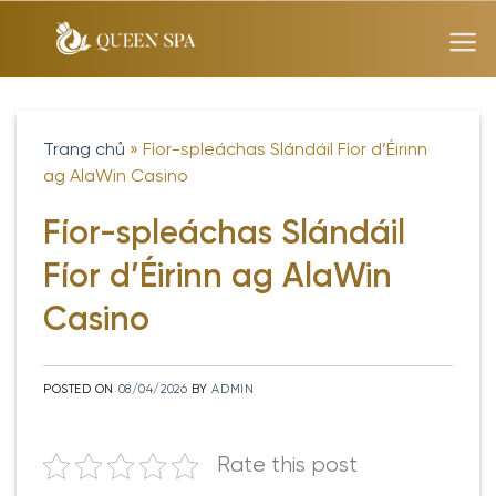
Skip
to
content
Trang chủ
»
Fíor-spleáchas Slándáil Fíor d’Éirinn
ag AlaWin Casino
Fíor-spleáchas Slándáil
Fíor d’Éirinn ag AlaWin
Casino
POSTED ON
08/04/2026
BY
ADMIN
Rate this post