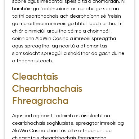
saoire agus imeachtaí speisialta a chomóradh. Ní
hamháin go feabhsaíonn an cur chuige seo an
taithí cearrbhachais ach dearbhaíonn sé freisin
go mbraitheann imreoirí go bhfuil luach orthu. Trí
chlár dinimiciúil arduithe céime a choinneáil,
coinníonn AlaWin Casino a imreoirí spreagtha
agus spreagtha, ag neartú a dtiomantas
siamsaíocht spreagúil a sholáthar do gach duine
a théann isteach.
Cleachtais
Chearrbhachais
Fhreagracha
Agus iad ag baint taitnimh as áisiúlacht na
cearrbhachais soghluaiste, spreagtar imreoirí ag
AlaWin Casino chun tús áite a thabhairt do
chleachtais chearrbhachais fhreagracha.