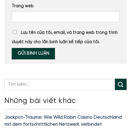
Trang web
Lưu tên của tôi, email, và trang web trong trình
duyệt này cho lần bình luận kế tiếp của tôi.
Những bài viết khác
Jackpot-Träume: Wie Wild Robin Casino Deutschland
mit dem fortschrittlichen Netzwerk verbindet