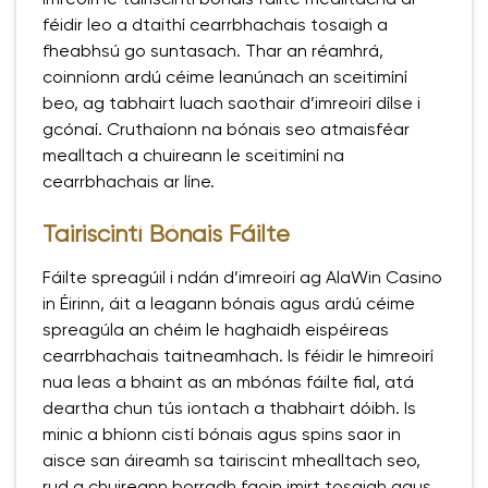
féidir leo a dtaithí cearrbhachais tosaigh a
fheabhsú go suntasach. Thar an réamhrá,
coinníonn ardú céime leanúnach an sceitimíní
beo, ag tabhairt luach saothair d’imreoirí dílse i
gcónaí. Cruthaíonn na bónais seo atmaisféar
mealltach a chuireann le sceitimíní na
cearrbhachais ar líne.
Tairiscintí Bónais Fáilte
Fáilte spreagúil i ndán d’imreoirí ag AlaWin Casino
in Éirinn, áit a leagann bónais agus ardú céime
spreagúla an chéim le haghaidh eispéireas
cearrbhachais taitneamhach. Is féidir le himreoirí
nua leas a bhaint as an mbónas fáilte fial, atá
deartha chun tús iontach a thabhairt dóibh. Is
minic a bhíonn cistí bónais agus spins saor in
aisce san áireamh sa tairiscint mhealltach seo,
rud a chuireann borradh faoin imirt tosaigh agus