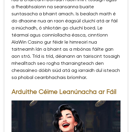
a fheabhsaíonn na seansanna buaite
suntasacha a bhaint amach. Is bealach maith é
do dhaoine nua an raon éagsúil cluichí atá ar fáil
a iniúchadh, ó shliotáin go cluichí boird. Le
téarmaí agus coinníollacha éasca, cinntíonn
AlaWin Casino gur féidir le himreoirí nua
taitneamh lán a bhaint as a mbónas fáilte gan
aon stró. Tríd is tríd, déanann an tairiscint tosaigh
mhealltach seo rogha tharraingteach den
cheasaíneo dóibh siúd atá ag iarraidh dul isteach
sa phobal cearrbhachais bríomhar.
Arduithe Céime Leanúnacha ar Fáil