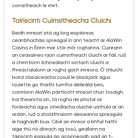
corraitheach le imirt.
Tairiscintí Cuimsitheacha Cluichí
Beidh imreoirí atá ag lorg eispéireas
cearrbhachais spreagúil in ann teacht ar AlaWin
Casino in Éirinn mar stór mór roghanna. Cuireann
an ceasaíneo raon cuimsitheach cluichí ar fáil, rud
a chinntíonn ilchineálacht iontach cluichí a
fhreastalaíonn ar rogha gach imreora. Ó chluichí
boird clasaiceacha cosúil le blackjack agus
roulette go thaithí tumtha déileálaí beo,
coinníonn AlaWin páirtíocht imreoirí chun tosaigh.
Ina theannta sin, tá rogha de photaí óir
forásacha agus cineálacha cluiche uathúla ar an
ardán, rud a sholáthraíonn deiseanna spreagúla
le haghaidh bua. Cibé an imreoir a bhfuil taithí
aige thú nó díreach ag tosú, geallann na
tairiscintí éagsúla go gcoinneoidh siad an t-