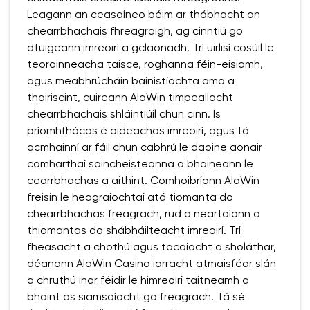
Leagann an ceasaíneo béim ar thábhacht an
chearrbhachais fhreagraigh, ag cinntiú go
dtuigeann imreoirí a gclaonadh. Trí uirlisí cosúil le
teorainneacha taisce, roghanna féin-eisiamh,
agus meabhrúcháin bainistíochta ama a
thairiscint, cuireann AlaWin timpeallacht
chearrbhachais shláintiúil chun cinn. Is
príomhfhócas é oideachas imreoirí, agus tá
acmhainní ar fáil chun cabhrú le daoine aonair
comharthaí saincheisteanna a bhaineann le
cearrbhachas a aithint. Comhoibríonn AlaWin
freisin le heagraíochtaí atá tiomanta do
chearrbhachas freagrach, rud a neartaíonn a
thiomantas do shábháilteacht imreoirí. Trí
fheasacht a chothú agus tacaíocht a sholáthar,
déanann AlaWin Casino iarracht atmaisféar slán
a chruthú inar féidir le himreoirí taitneamh a
bhaint as siamsaíocht go freagrach. Tá sé