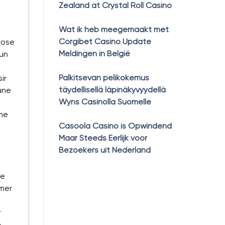
Zealand at Crystal Roll Casino
Wat ik heb meegemaakt met
Corgibet Casino Update
pose
Meldingen in België
’un
Palkitsevan pelikokemus
ir
täydellisellä läpinäkyvyydellä
une
Wyns Casinolla Suomelle
mme
Casoola Casino is Opwindend
Maar Steeds Eerlijk voor
Bezoekers uit Nederland
ve
rmer
r
e