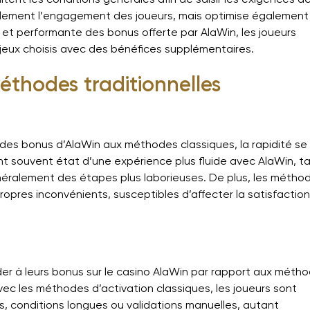
ement l’engagement des joueurs, mais optimise également 
e et performante des bonus offerte par AlaWin, les joueurs
jeux choisis avec des bénéfices supplémentaires.
thodes traditionnelles
es bonus d’AlaWin aux méthodes classiques, la rapidité se
ont souvent état d’une expérience plus fluide avec AlaWin, t
éralement des étapes plus laborieuses. De plus, les métho
propres inconvénients, susceptibles d’affecter la satisfaction
éder à leurs bonus sur le casino AlaWin par rapport aux méth
Avec les méthodes d’activation classiques, les joueurs sont
s, conditions longues ou validations manuelles, autant