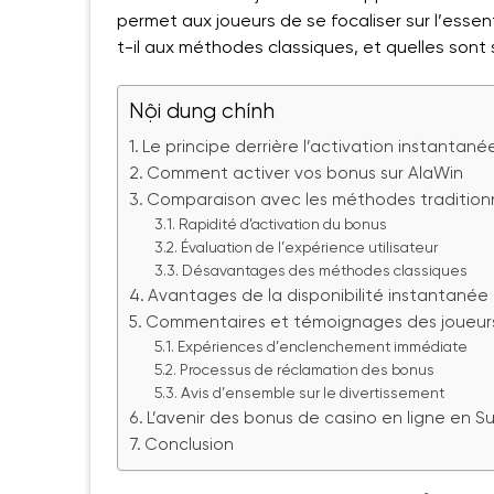
permet aux joueurs de se focaliser sur l’esse
t-il aux méthodes classiques, et quelles sont 
Nội dung chính
Le principe derrière l’activation instantané
Comment activer vos bonus sur AlaWin
Comparaison avec les méthodes traditionn
Rapidité d’activation du bonus
Évaluation de l’expérience utilisateur
Désavantages des méthodes classiques
Avantages de la disponibilité instantanée
Commentaires et témoignages des joueur
Expériences d’enclenchement immédiate
Processus de réclamation des bonus
Avis d’ensemble sur le divertissement
L’avenir des bonus de casino en ligne en Su
Conclusion