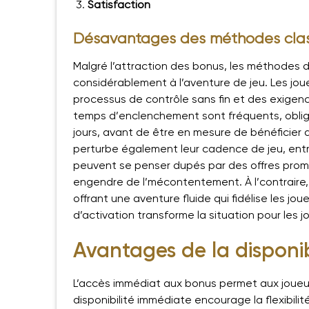
Satisfaction
Désavantages des méthodes clas
Malgré l’attraction des bonus, les méthodes d
considérablement à l’aventure de jeu. Les jou
processus de contrôle sans fin et des exigen
temps d’enclenchement sont fréquents, oblig
jours, avant de être en mesure de bénéficier d
perturbe également leur cadence de jeu, en
peuvent se penser dupés par des offres prom
engendre de l’mécontentement. À l’contraire, 
offrant une aventure fluide qui fidélise les jo
d’activation transforme la situation pour les j
Avantages de la disponib
L’accès immédiat aux bonus permet aux joueurs
disponibilité immédiate encourage la flexibil