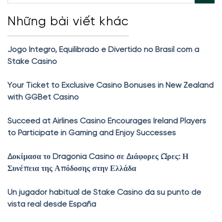
Những bài viết khác
Jogo Íntegro, Equilibrado e Divertido no Brasil com a
Stake Casino
Your Ticket to Exclusive Casino Bonuses in New Zealand
with GGBet Casino
Succeed at Airlines Casino Encourages Ireland Players
to Participate in Gaming and Enjoy Successes
Δοκίμασα το Dragonia Casino σε Διάφορες Ώρες: Η
Συνέπεια της Απόδοσης στην Ελλάδα
Un jugador habitual de Stake Casino da su punto de
vista real desde España