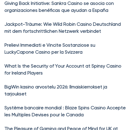
Giving Back Initiative: Sankra Casino se asocia con
organizaciones benéficas que ayudan a España
Jackpot-Träume: Wie Wild Robin Casino Deutschland
mit dem fortschrittlichen Netzwerk verbindet
Prelievi Immediati e Vincite Sostanziose su
LuckyCapone Casino per la Svizzera
What Is the Security of Your Account at Spinsy Casino
for Ireland Players
BigWin kasino arvostelu 2026: Ilmaiskierrokset ja
tarjoukset
Système bancaire mondial : Blaze Spins Casino Accepte
les Multiples Devises pour le Canada
The Pleasure of Gaming and Peace of Mind for UK at