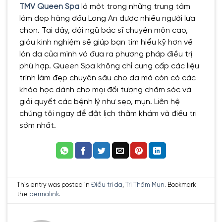
TMV Queen Spa
là một trong những trung tâm
làm đẹp hàng đầu Long An được nhiều người lựa
chọn. Tại đây, đội ngũ bác sĩ chuyên môn cao,
giàu kinh nghiệm sẽ giúp bạn tìm hiểu kỹ hơn về
làn da của mình và đưa ra phương pháp điều trị
phù hợp. Queen Spa không chỉ cung cấp các liệu
trình làm đẹp chuyên sâu cho da mà còn có các
khóa học dành cho mọi đối tượng chăm sóc và
giải quyết các bệnh lý như sẹo, mụn. Liên hệ
chúng tôi ngay để đặt lịch thăm khám và điều trị
sớm nhất.
This entry was posted in
Điều trị da
,
Trị Thâm Mụn
. Bookmark
the
permalink
.