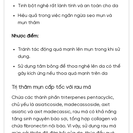
Tinh bột nghệ rất lành tính và an toàn cho da
Hiệu quả trong việc ngăn ngừa sẹo mụn và
mụn thâm
Nhược điểm:
Tránh tác động quá mạnh lên mụn trong khi sử
dụng.
Sử dụng tăm bông để thoa nghệ lên da có thể
gây kích ứng nếu thoa quá mạnh trên da
Trị thâm mụn cấp tốc với rau má
Chứa các thành phần triterpenes pentacyclic,
chủ yếu là asiaticoside, madecassoside, axit
asiatic và axit madecassic, rau má có khả năng
tăng sinh nguyên bào sợi, tổng hợp collagen và
chứa fibronectin nội bào. Vì vậy, sử dụng rau má