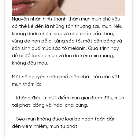
Nguyên nhân hình thành thâm mụn mụn chủ yếu
có thể kể đến là những tổn thương sau mụn. Nếu
không được chăm sóc và che chắn cẩn thận,
vùng da non dễ bị tăng sắc tố, mất cân bằng và
sản sinh quá mức sắc tố melanin. Quá trình này
dễ bị để lại sẹo mụn và làn da kém mịn màng,
không đều màu.
Một số nguyên nhân phổ biến nhất của các vết
mụn thâm là:
– Không điều trị dứt điểm mụn giai đoạn đầu, mụn
tái phát, đóng vôi hóa, chai cứng.
– Sẹo mụn không được loại bỏ hoàn toàn dẫn
đến viêm nhiễm, mụn tự phát.