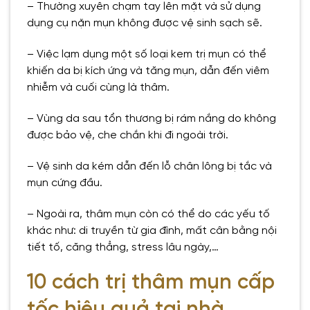
– Thường xuyên chạm tay lên mặt và sử dụng
dụng cụ nặn mụn không được vệ sinh sạch sẽ.
– Việc lạm dụng một số loại kem trị mụn có thể
khiến da bị kích ứng và tăng mụn, dẫn đến viêm
nhiễm và cuối cùng là thâm.
– Vùng da sau tổn thương bị rám nắng do không
được bảo vệ, che chắn khi đi ngoài trời.
– Vệ sinh da kém dẫn đến lỗ chân lông bị tắc và
mụn cứng đầu.
– Ngoài ra, thâm mụn còn có thể do các yếu tố
khác như: di truyền từ gia đình, mất cân bằng nội
tiết tố, căng thẳng, stress lâu ngày,…
10 cách trị thâm mụn cấp