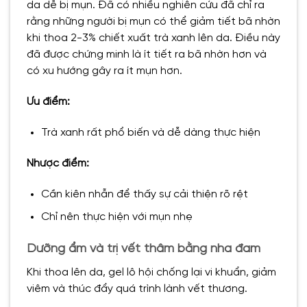
da dễ bị mụn. Đã có nhiều nghiên cứu đã chỉ ra
rằng những người bị mụn có thể giảm tiết bã nhờn
khi thoa 2-3% chiết xuất trà xanh lên da. Điều này
đã được chứng minh là ít tiết ra bã nhờn hơn và
có xu hướng gây ra ít mụn hơn.
Ưu điểm:
Trà xanh rất phổ biến và dễ dàng thực hiện
Nhược điểm:
Cần kiên nhẫn để thấy sự cải thiện rõ rệt
Chỉ nên thực hiện với mụn nhẹ
Dưỡng ẩm và trị vết thâm bằng nha đam
Khi thoa lên da, gel lô hội chống lại vi khuẩn, giảm
viêm và thúc đẩy quá trình lành vết thương.