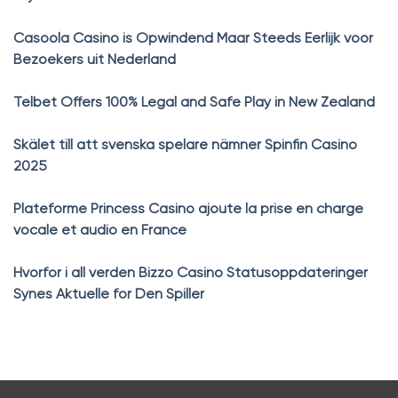
Casoola Casino is Opwindend Maar Steeds Eerlijk voor
Bezoekers uit Nederland
Telbet Offers 100% Legal and Safe Play in New Zealand
Skälet till att svenska spelare nämner Spinfin Casino
2025
Plateforme Princess Casino ajoute la prise en charge
vocale et audio en France
Hvorfor i all verden Bizzo Casino Statusoppdateringer
Synes Aktuelle for Den Spiller