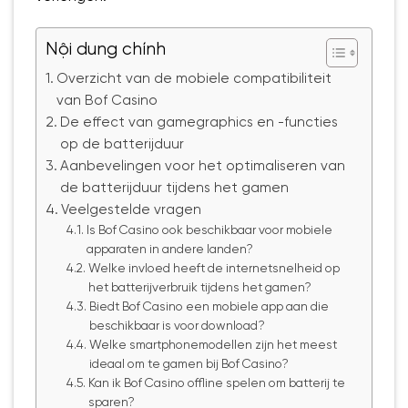
Nội dung chính
Overzicht van de mobiele compatibiliteit
van Bof Casino
De effect van gamegraphics en -functies
op de batterijduur
Aanbevelingen voor het optimaliseren van
de batterijduur tijdens het gamen
Veelgestelde vragen
Is Bof Casino ook beschikbaar voor mobiele
apparaten in andere landen?
Welke invloed heeft de internetsnelheid op
het batterijverbruik tijdens het gamen?
Biedt Bof Casino een mobiele app aan die
beschikbaar is voor download?
Welke smartphonemodellen zijn het meest
ideaal om te gamen bij Bof Casino?
Kan ik Bof Casino offline spelen om batterij te
sparen?