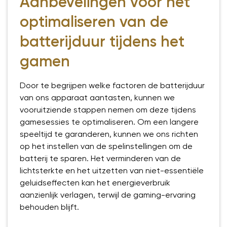
Aanbevelingen voor het
optimaliseren van de
batterijduur tijdens het
gamen
Door te begrijpen welke factoren de batterijduur
van ons apparaat aantasten, kunnen we
vooruitziende stappen nemen om deze tijdens
gamesessies te optimaliseren. Om een langere
speeltijd te garanderen, kunnen we ons richten
op het instellen van de spelinstellingen om de
batterij te sparen. Het verminderen van de
lichtsterkte en het uitzetten van niet-essentiële
geluidseffecten kan het energieverbruik
aanzienlijk verlagen, terwijl de gaming-ervaring
behouden blijft.