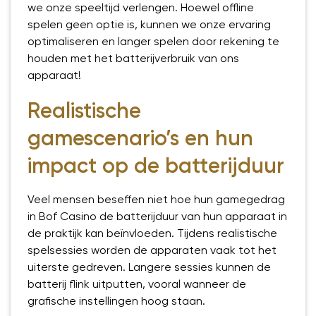
we onze speeltijd verlengen. Hoewel offline
spelen geen optie is, kunnen we onze ervaring
optimaliseren en langer spelen door rekening te
houden met het batterijverbruik van ons
apparaat!
Realistische
gamescenario’s en hun
impact op de batterijduur
Veel mensen beseffen niet hoe hun gamegedrag
in Bof Casino de batterijduur van hun apparaat in
de praktijk kan beïnvloeden. Tijdens realistische
spelsessies worden de apparaten vaak tot het
uiterste gedreven. Langere sessies kunnen de
batterij flink uitputten, vooral wanneer de
grafische instellingen hoog staan.