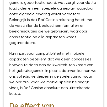
game is geperfectioneerd, wat zorgt voor vlotte
laadtijden en een soepele gameplay, waardoor
onze algehele ervaring wordt verbeterd.
Belangrijk is dat Bof Casino rekening houdt met
de verschillende beeldschermformaten en
beeldresoluties die we gebruiken, waardoor
consistentie op alle apparaten wordt
gegarandeerd.
Hun inzet voor compatibiliteit met mobiele
apparaten betekent dat we geen concessies
hoeven te doen aan de kwaliteit ten koste van
het gebruiksgemak. In plaats daarvan kunnen we
ons volledig verdiepen in de spelervaring, waar
we ook zijn. Voor wie mobiel spelen belangrijk
vindt, is Bof Casino absoluut een uitstekende
keuze.
De effect van