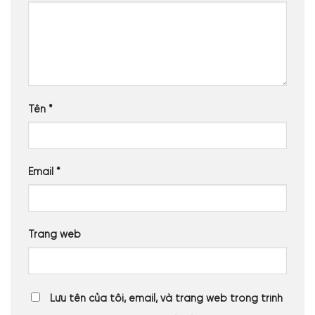
Tên
*
Email
*
Trang web
Lưu tên của tôi, email, và trang web trong trình