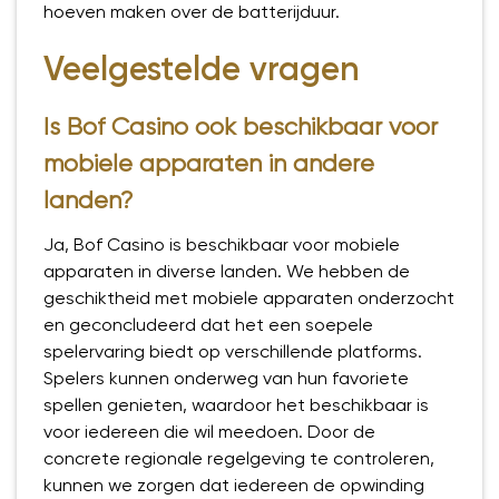
hoeven maken over de batterijduur.
Veelgestelde vragen
Is Bof Casino ook beschikbaar voor
mobiele apparaten in andere
landen?
Ja, Bof Casino is beschikbaar voor mobiele
apparaten in diverse landen. We hebben de
geschiktheid met mobiele apparaten onderzocht
en geconcludeerd dat het een soepele
spelervaring biedt op verschillende platforms.
Spelers kunnen onderweg van hun favoriete
spellen genieten, waardoor het beschikbaar is
voor iedereen die wil meedoen. Door de
concrete regionale regelgeving te controleren,
kunnen we zorgen dat iedereen de opwinding