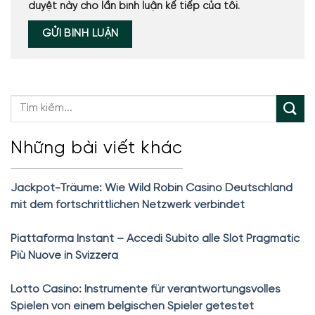
duyệt này cho lần bình luận kế tiếp của tôi.
Những bài viết khác
Jackpot-Träume: Wie Wild Robin Casino Deutschland
mit dem fortschrittlichen Netzwerk verbindet
Piattaforma Instant – Accedi Subito alle Slot Pragmatic
Più Nuove in Svizzera
Lotto Casino: Instrumente für verantwortungsvolles
Spielen von einem belgischen Spieler getestet