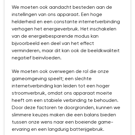
We moeten ook aandacht besteden aan de
instellingen van ons apparaat. Een hoge
helderheid en een constante internetverbinding
verhogen het energieverbruik. Het inschakelen
van de energiebesparende modus kan
bijvoorbeeld een deel van het effect
verminderen, maar dit kan ook de beeldkwaliteit
negatief beïnvloeden.
We moeten ook overwegen de rol die onze
gameomgeving speelt; een slechte
internetverbinding kan leiden tot een hoger
stroomverbruik, omdat ons apparaat moeite
heeft om een stabiele verbinding te behouden.
Door deze factoren te doorgronden, kunnen we
slimmere keuzes maken die een balans bieden
tussen onze wens naar een boeiende game-
ervaring en een langdurig batterijgebruik.