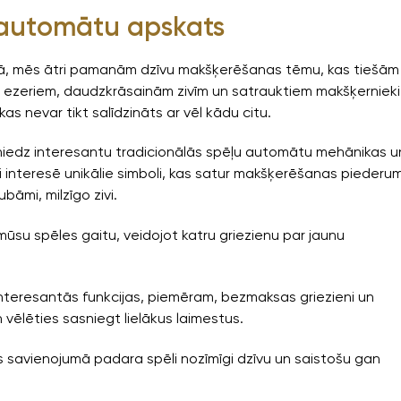
 automātu apskats
tā, mēs ātri pamanām dzīvu makšķerēšanas tēmu, kas tiešām
em ezeriem, daudzkrāsainām zivīm un satrauktiem makšķerniek
s nevar tikt salīdzināts ar vēl kādu citu.
as sniedz interesantu tradicionālās spēļu automātu mehānikas u
 interesē unikālie simboli, kas satur makšķerēšanas piederu
mi, milzīgo zivi.
o mūsu spēles gaitu, veidojot katru griezienu par jaunu
nteresantās funkcijas, piemēram, bezmaksas griezieni un
 vēlēties sasniegt lielākus laimestus.
 savienojumā padara spēli nozīmīgi dzīvu un saistošu gan