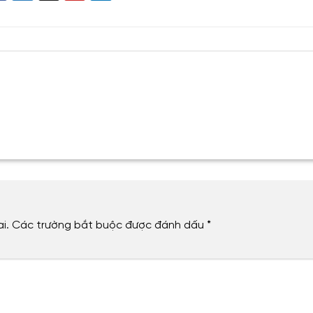
i.
Các trường bắt buộc được đánh dấu
*