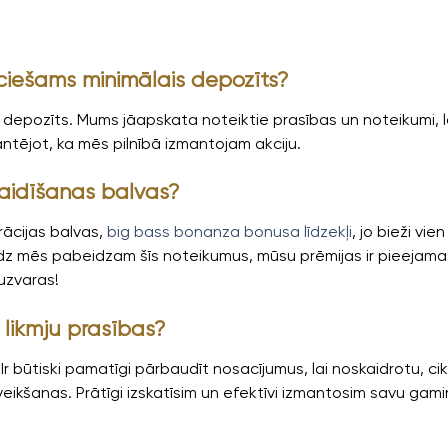
iešams minimālais depozīts?
 depozīts. Mums jāapskata noteiktie prasības un noteikumi, l
ējot, ka mēs pilnībā izmantojam akciju.
gaidīšanas balvas?
ācijas balvas,
big bass bonanza bonusa līdzekļi
, jo bieži vien
tiklīdz mēs pabeidzam šīs noteikumus, mūsu prēmijas ir pieejama
uzvaras!
likmju prasības?
 Ir būtiski pamatīgi pārbaudīt nosacījumus, lai noskaidrotu, cik
eikšanas. Prātīgi izskatīsim un efektīvi izmantosim savu gam