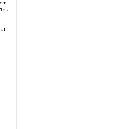
iem
ītas
zot