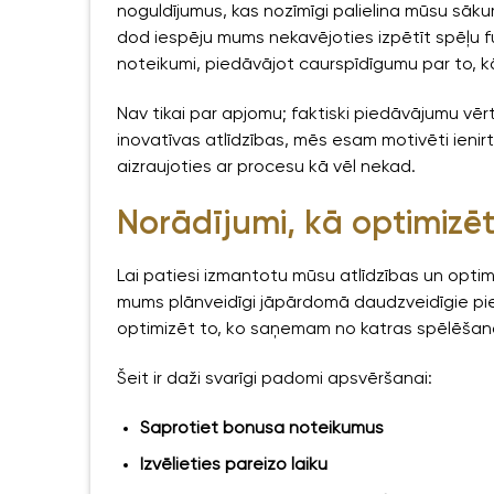
noguldījumus, kas nozīmīgi palielina mūsu sā
dod iespēju mums nekavējoties izpētīt spēļu fu
noteikumi, piedāvājot caurspīdīgumu par to, kā
Nav tikai par apjomu; faktiski piedāvājumu vēr
inovatīvas atlīdzības, mēs esam motivēti ienir
aizraujoties ar procesu kā vēl nekad.
Norādījumi, kā optimizēt
Lai patiesi izmantotu mūsu atlīdzības un opt
mums plānveidīgi jāpārdomā daudzveidīgie pie
optimizēt to, ko saņemam no katras spēlēšan
Šeit ir daži svarīgi padomi apsvēršanai:
Saprotiet bonusa noteikumus
Izvēlieties pareizo laiku