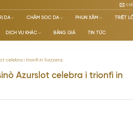
cs
RỊ DA
CHĂM SÓC DA
PHUN XĂM
TRIỆT 
DỊCH VỤ KHÁC
BẢNG GIÁ
TIN TỨC
t celebra i trionfi in Svizzera.
inò Azurslot celebra i trionfi in