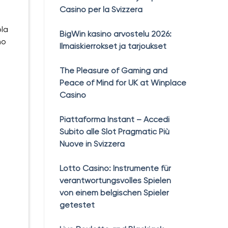
Casino per la Svizzera
ola
BigWin kasino arvostelu 2026:
no
Ilmaiskierrokset ja tarjoukset
The Pleasure of Gaming and
Peace of Mind for UK at Winplace
Casino
Piattaforma Instant – Accedi
Subito alle Slot Pragmatic Più
Nuove in Svizzera
Lotto Casino: Instrumente für
verantwortungsvolles Spielen
von einem belgischen Spieler
getestet