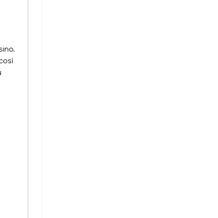
sino.
così
u