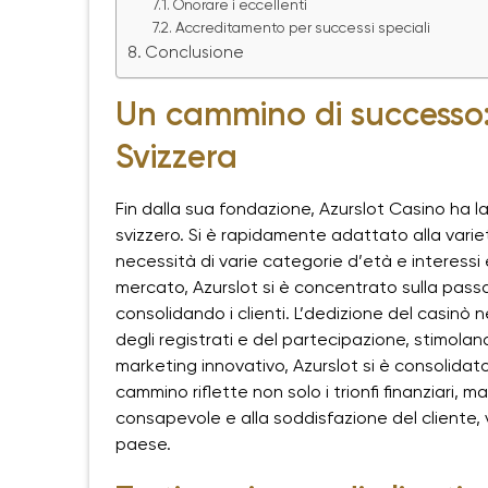
Onorare i eccellenti
Accreditamento per successi speciali
Conclusione
Un cammino di successo: 
Svizzera
Fin dalla sua fondazione, Azurslot Casino ha 
svizzero. Si è rapidamente adattato alla vari
necessità di varie categorie d’età e interessi 
mercato, Azurslot si è concentrato sulla passa
consolidando i clienti. L’dedizione del casinò
degli registrati e del partecipazione, stimolan
marketing innovativo, Azurslot si è consolida
cammino riflette non solo i trionfi finanziari,
consapevole e alla soddisfazione del cliente, v
paese.