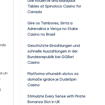
Live Roulette and Blackjack
Tables at Spinoloco Casino for
Canada
Gire os Tambores, Sinta a
Adrenalina e Vença no Stake
Casino no Brasil
ardo
Geschützte Einzahlungen und
schnelle Auszahlungen in der
Bundesrepublik bei GGBet
Casino
 a un
Platforma vrhunskih slotov za
o
domače igralce je DudeSpin
Casino
l
Stimulate Every Sense with Pirate
Bonanza Slot in UK