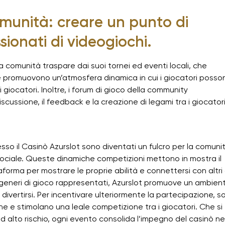
munità: creare un punto di
sionati di videogiochi.
a comunità traspare dai suoi tornei ed eventi locali, che
ve promuovono un’atmosfera dinamica in cui i giocatori posso
i giocatori. Inoltre, i forum di gioco della community
cussione, il feedback e la creazione di legami tra i giocatori
resso il Casinò Azurslot sono diventati un fulcro per la comuni
sociale. Queste dinamiche competizioni mettono in mostra il
aforma per mostrare le proprie abilità e connettersi con altri
 generi di gioco rappresentati, Azurslot promuove un ambien
 divertirsi. Per incentivare ulteriormente la partecipazione, s
e e stimolano una leale competizione tra i giocatori. Che si
d alto rischio, ogni evento consolida l’impegno del casinò ne