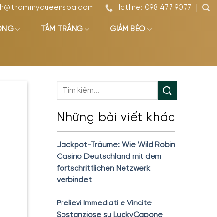
kh@thammyqueenspa.com
Hotline: 098 477 9077
LÔNG
TẮM TRẮNG
GIẢM BÉO
Những bài viết khác
Jackpot-Träume: Wie Wild Robin
Casino Deutschland mit dem
fortschrittlichen Netzwerk
verbindet
Prelievi Immediati e Vincite
Sostanziose su LuckyCapone