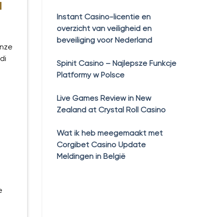
a
Instant Casino-licentie en
overzicht van veiligheid en
beveiliging voor Nederland
anze
di
Spinit Casino – Najlepsze Funkcje
Platformy w Polsce
Live Games Review in New
Zealand at Crystal Roll Casino
Wat ik heb meegemaakt met
Corgibet Casino Update
Meldingen in België
e