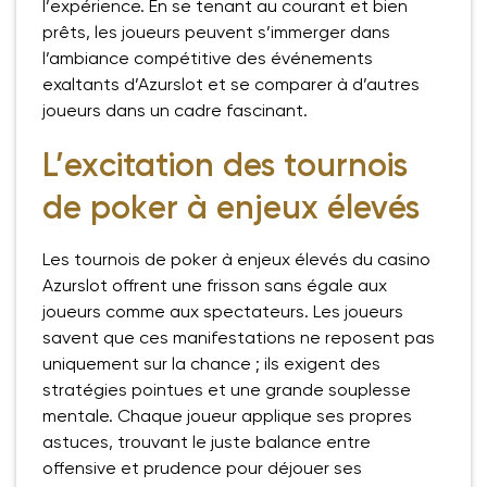
l’expérience. En se tenant au courant et bien
prêts, les joueurs peuvent s’immerger dans
l’ambiance compétitive des événements
exaltants d’Azurslot et se comparer à d’autres
joueurs dans un cadre fascinant.
L’excitation des tournois
de poker à enjeux élevés
Les tournois de poker à enjeux élevés du casino
Azurslot offrent une frisson sans égale aux
joueurs comme aux spectateurs. Les joueurs
savent que ces manifestations ne reposent pas
uniquement sur la chance ; ils exigent des
stratégies pointues et une grande souplesse
mentale. Chaque joueur applique ses propres
astuces, trouvant le juste balance entre
offensive et prudence pour déjouer ses