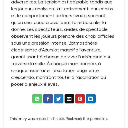
adversaires. La tension est palpable tandis que
les joueurs analysent attentivement leurs mains
et le comportement de leurs rivaux, sachant
qu’un seul coup crucial peut faire basculer la
donne. Les spectateurs, avides de spectacle,
observent les joueurs prendre des choix difficiles
sous une pression intense. L’atmosphère
électrisante d’Azurslot magnifie l’aventure,
garantissant à chacun de vivre l’adrénaline qui
traverse la salle. À chaque main donnée, à
chaque mise faite, l’excitation augmente
crescendo, montrant toute la fascination du
poker à enjeux élevés.
This entry was posted in
Tin tức
. Bookmark the
permalink
.