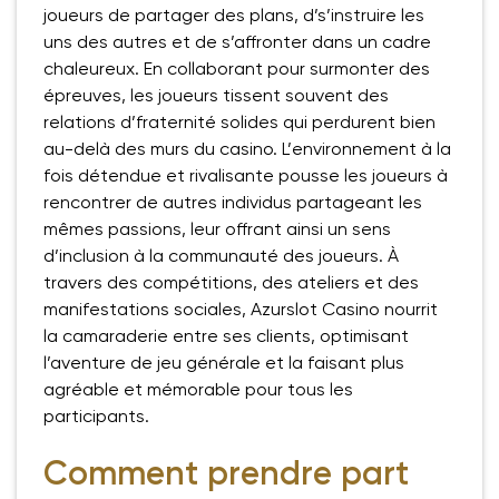
joueurs de partager des plans, d’s’instruire les
uns des autres et de s’affronter dans un cadre
chaleureux. En collaborant pour surmonter des
épreuves, les joueurs tissent souvent des
relations d’fraternité solides qui perdurent bien
au-delà des murs du casino. L’environnement à la
fois détendue et rivalisante pousse les joueurs à
rencontrer de autres individus partageant les
mêmes passions, leur offrant ainsi un sens
d’inclusion à la communauté des joueurs. À
travers des compétitions, des ateliers et des
manifestations sociales, Azurslot Casino nourrit
la camaraderie entre ses clients, optimisant
l’aventure de jeu générale et la faisant plus
agréable et mémorable pour tous les
participants.
Comment prendre part