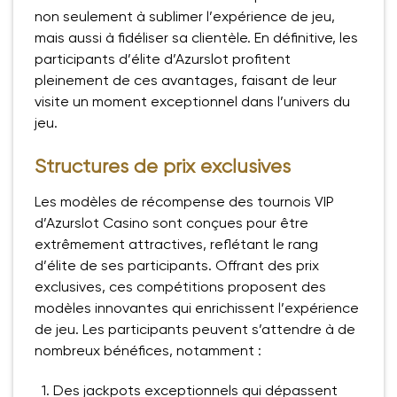
non seulement à sublimer l’expérience de jeu,
mais aussi à fidéliser sa clientèle. En définitive, les
participants d’élite d’Azurslot profitent
pleinement de ces avantages, faisant de leur
visite un moment exceptionnel dans l’univers du
jeu.
Structures de prix exclusives
Les modèles de récompense des tournois VIP
d’Azurslot Casino sont conçues pour être
extrêmement attractives, reflétant le rang
d’élite de ses participants. Offrant des prix
exclusives, ces compétitions proposent des
modèles innovantes qui enrichissent l’expérience
de jeu. Les participants peuvent s’attendre à de
nombreux bénéfices, notamment :
Des jackpots exceptionnels qui dépassent