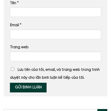
Tên
*
Email
*
Trang web
Lưu tên của tôi, email, và trang web trong trình
duyệt này cho lần bình luận kế tiếp của tôi.