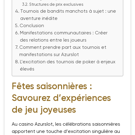
Structures de prix exclusives
Tournois de bandits manchots à sujet : une
aventure inédite
Conclusion
Manifestations communautaires : Créer
des relations entre les joueurs
Comment prendre part aux tournois et
manifestations sur Azurslot
L’excitation des tournois de poker à enjeux
élevés
Fêtes saisonnières :
Savourez d’expériences
de jeu joyeuses
Au casino Azurslot, les célébrations saisonnières
apportent une touche d’excitation singulière au