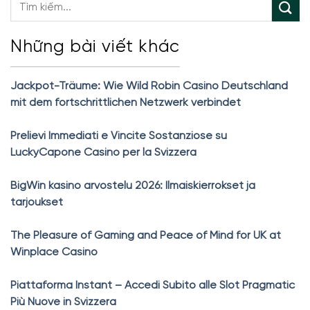
Những bài viết khác
Jackpot-Träume: Wie Wild Robin Casino Deutschland
mit dem fortschrittlichen Netzwerk verbindet
Prelievi Immediati e Vincite Sostanziose su
LuckyCapone Casino per la Svizzera
BigWin kasino arvostelu 2026: Ilmaiskierrokset ja
tarjoukset
The Pleasure of Gaming and Peace of Mind for UK at
Winplace Casino
Piattaforma Instant – Accedi Subito alle Slot Pragmatic
Più Nuove in Svizzera