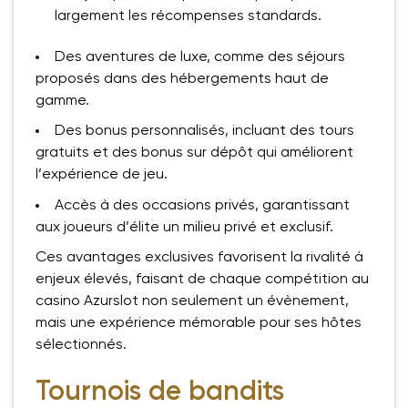
largement les récompenses standards.
Des aventures de luxe, comme des séjours
proposés dans des hébergements haut de
gamme.
Des bonus personnalisés, incluant des tours
gratuits et des bonus sur dépôt qui améliorent
l’expérience de jeu.
Accès à des occasions privés, garantissant
aux joueurs d’élite un milieu privé et exclusif.
Ces avantages exclusives favorisent la rivalité à
enjeux élevés, faisant de chaque compétition au
casino Azurslot non seulement un évènement,
mais une expérience mémorable pour ses hôtes
sélectionnés.
Tournois de bandits