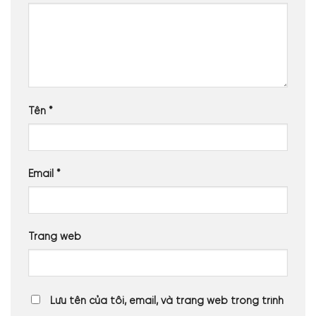
Tên
*
Email
*
Trang web
Lưu tên của tôi, email, và trang web trong trình