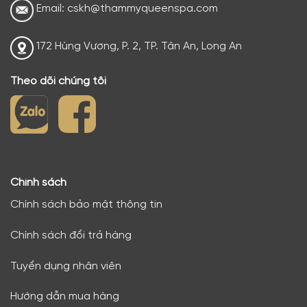
Email: cskh@thammyqueenspa.com
172 Hùng Vương, P. 2, TP. Tân An, Long An
Theo dõi chúng tôi
Chính sách
Chính sách bảo mật thông tin
Chính sách đổi trả hàng
Tuyển dụng nhân viên
Hướng dẫn mua hàng