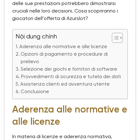
delle sue prestazioni potrebbero dimostrarsi
cruciali nelle loro decisioni. Cosa scopriranno i
giocatori dell’offerta di Azurslot?
Nội dung chính
Aderenza alle normative e alle licenze
Opzioni di pagamento e procedure di
prelievo
Selezione dei giochi e fornitori di software
Provvedimenti di sicurezza e tutela dei dati
Assistenza clienti ed avventura utente
Conclusione
Aderenza alle normative e
alle licenze
In materia di licenze e aderenza normativa,