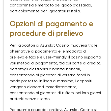
concorrenziale mercato del gioco d’azzardo,
particolarmente per i giocatori in Italia.
Opzioni di pagamento e
procedure di prelievo
Per i giocatori di Azurslot Casino, muoversi tra le
alternative di pagamento e le modalità di
prelievo è facile e user-friendly. Il casinò supporta
vari metodi di pagamento, tra cui carte di credito,
portafogli elettronici e bonifici bancari,
consentendo ai giocatori di versare fondi in
modo protetto. In linea di massima, i depositi
vengono elaborati immediatamente,
consentendo ai giocatori di tuffarsi nei loro giochi
preferiti senza ritardo.
Per quanto riguarda i prelievi, Azurslot Casino si