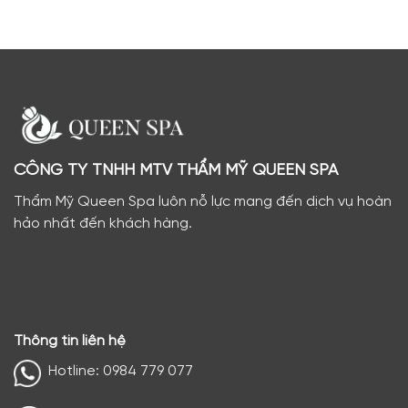
CÔNG TY TNHH MTV THẨM MỸ QUEEN SPA
Thẩm Mỹ Queen Spa luôn nỗ lực mang đến dịch vụ hoàn
hảo nhất đến khách hàng.
Thông tin liên hệ
Hotline: 0984 779 077