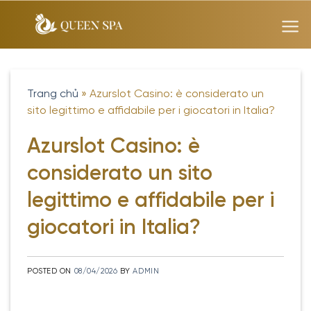
Skip
to
content
Trang chủ
»
Azurslot Casino: è considerato un
sito legittimo e affidabile per i giocatori in Italia?
Azurslot Casino: è
considerato un sito
legittimo e affidabile per i
giocatori in Italia?
POSTED ON
08/04/2026
BY
ADMIN