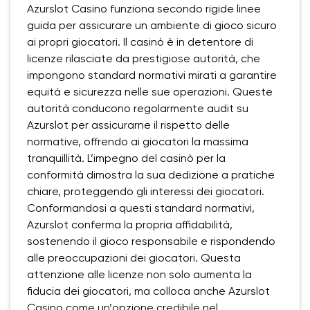
Azurslot Casino funziona secondo rigide linee
guida per assicurare un ambiente di gioco sicuro
ai propri giocatori. Il casinò è in detentore di
licenze rilasciate da prestigiose autorità, che
impongono standard normativi mirati a garantire
equità e sicurezza nelle sue operazioni. Queste
autorità conducono regolarmente audit su
Azurslot per assicurarne il rispetto delle
normative, offrendo ai giocatori la massima
tranquillità. L’impegno del casinò per la
conformità dimostra la sua dedizione a pratiche
chiare, proteggendo gli interessi dei giocatori.
Conformandosi a questi standard normativi,
Azurslot conferma la propria affidabilità,
sostenendo il gioco responsabile e rispondendo
alle preoccupazioni dei giocatori. Questa
attenzione alle licenze non solo aumenta la
fiducia dei giocatori, ma colloca anche Azurslot
Casino come un’opzione credibile nel