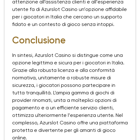
attenzione all’assistenza clienti e all’esperienza
utente fa di Azurslot Casino un’opzione affidabile
per i giocatori in Italia che cercano un supporto
fidato e un contesto di gioco senza intoppi.
Conclusione
In sintesi, Azurslot Casino si distingue come una
opzione legittima e sicura per i giocatori in Italia.
Grazie alla robusta licenza e alla conformità
normativa, unitamente a robuste misure di
sicurezza, i giocatori possono partecipare in
tutta tranquillità. L’ampia gamma di giochi di
provider rinomati, unita a molteplici opzioni di
pagamento e a un efficiente servizio clienti,
ottimizza ulteriormente l’esperienza utente. Nel
complesso, Azurslot Casino offre una piattaforma
protetta e divertente per gli amanti di gioco
online.